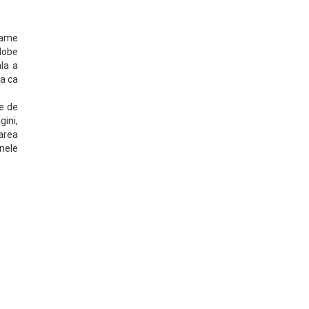
rame
Adobe
ala a
a ca
le de
gini,
zarea
anele