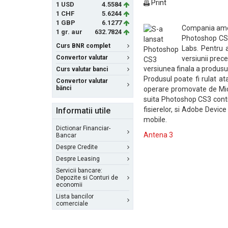
Print
1 USD
4.5584
1 CHF
5.6244
1 GBP
6.1277
Compania amer
1 gr. aur
632.7824
Photoshop CS3,
Curs BNR complet
Labs. Pentru a
Convertor valutar
versiunii pre
versiunea finala a produsulu
Curs valutar banci
Produsul poate fi rulat a
Convertor valutar
bănci
operare promovate de Micr
suita Photoshop CS3 conti
fisierelor, si Adobe Devic
Informatii utile
mobile.
Dictionar Financiar-
Antena 3
Bancar
Despre Credite
Despre Leasing
Servicii bancare:
Depozite si Conturi de
economii
Lista bancilor
comerciale