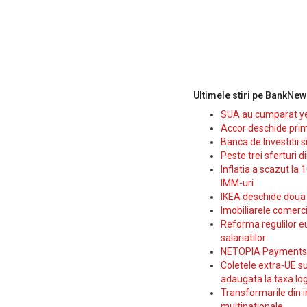
Ultimele stiri pe BankNew
SUA au cumparat yen
Accor deschide prim
Banca de Investitii 
Peste trei sferturi d
Inflatia a scazut la 
IMM-uri
IKEA deschide doua p
Imobiliarele comerc
Reforma regulilor e
salariatilor
NETOPIA Payments a 
Coletele extra-UE su
adaugata la taxa log
Transformarile din i
multinationale