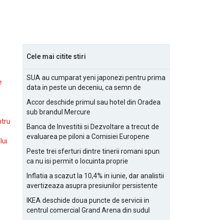
Cele mai citite stiri
SUA au cumparat yeni japonezi pentru prima
e
data in peste un deceniu, ca semn de
prietenie
Accor deschide primul sau hotel din Oradea
sub brandul Mercure
ntru
Banca de Investitii si Dezvoltare a trecut de
evaluarea pe piloni a Comisiei Europene
lui
Peste trei sferturi dintre tinerii romani spun
ca nu isi permit o locuinta proprie
Inflatia a scazut la 10,4% in iunie, dar analistii
avertizeaza asupra presiunilor persistente
pentru IMM-uri
IKEA deschide doua puncte de servicii in
centrul comercial Grand Arena din sudul