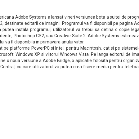
icana Adobe Systems a lansat vineri versiunea beta a suitei de prog
 destinate editarii de imagini. Programul va fi disponibil pe pagina 
 putea instala programul, utilizatorul va trebui sa detina o copie leg
cedente, Photoshop CS2, sau Creative Suite 2. Adobe Systems estimeaz
i va fi disponibila in primavara anului viitor.
tat pe platforme PowerPC si Intel, pentru Macintosh, cat si pe sisteme
osoft: Windows XP si viitorul Windows Vista. Pe langa editorul de ima
ne o noua versiune a Adobe Bridge, o aplicatie folosita pentru organi
e Central, cu care utilizatorul va putea crea fisiere media pentru telefo