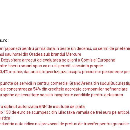
s.ro:
i japonezi pentru prima data in peste un deceniu, ca semn de prieteni
ul sau hotel din Oradea sub brandul Mercure
si Dezvoltare a trecut de evaluarea pe piloni a Comisiei Europene
intre tinerii romani spun ca nu isi permit o locuinta proprie
10,4% in iunie, dar analistii avertizeaza asupra presiunilor persistente pe
uncte de servicii in centrul comercial Grand Arena din sudul Bucurestiu
iale concentreaza 54% din creditele acordate companiilor nefinanciare
uropene de securitate sociala inaspreste conditiile pentru detasarea
obtinut autorizatia BNR de institutie de plata
b 150 de euro se scumpesc din iulie: taxa vamala de trei euro pe articol,
istica
ndustria auto ridica noi provocari de preturi de transfer pentru grupurile