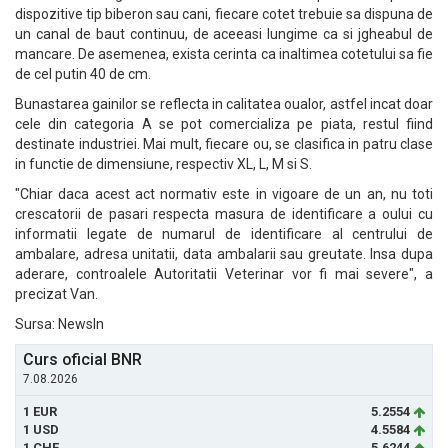
dispozitive tip biberon sau cani, fiecare cotet trebuie sa dispuna de
un canal de baut continuu, de aceeasi lungime ca si jgheabul de
mancare. De asemenea, exista cerinta ca inaltimea cotetului sa fie
de cel putin 40 de cm.
Bunastarea gainilor se reflecta in calitatea oualor, astfel incat doar
cele din categoria A se pot comercializa pe piata, restul fiind
destinate industriei. Mai mult, fiecare ou, se clasifica in patru clase
in functie de dimensiune, respectiv XL, L, M si S.
"Chiar daca acest act normativ este in vigoare de un an, nu toti
crescatorii de pasari respecta masura de identificare a oului cu
informatii legate de numarul de identificare al centrului de
ambalare, adresa unitatii, data ambalarii sau greutate. Insa dupa
aderare, controalele Autoritatii Veterinar vor fi mai severe", a
precizat Van.
Sursa: NewsIn
Curs oficial BNR
7.08.2026
1 EUR
5.2554
1 USD
4.5584
1 CHF
5.6244