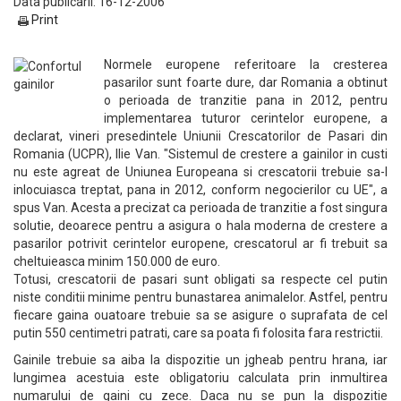
Data publicarii: 16-12-2006
Print
Normele europene referitoare la cresterea
pasarilor sunt foarte dure, dar Romania a obtinut
o perioada de tranzitie pana in 2012, pentru
implementarea tuturor cerintelor europene, a
declarat, vineri presedintele Uniunii Crescatorilor de Pasari din
Romania (UCPR), Ilie Van. "Sistemul de crestere a gainilor in custi
nu este agreat de Uniunea Europeana si crescatorii trebuie sa-l
inlocuiasca treptat, pana in 2012, conform negocierilor cu UE", a
spus Van. Acesta a precizat ca perioada de tranzitie a fost singura
solutie, deoarece pentru a asigura o hala moderna de crestere a
pasarilor potrivit cerintelor europene, crescatorul ar fi trebuit sa
cheltuieasca minim 150.000 de euro.
Totusi, crescatorii de pasari sunt obligati sa respecte cel putin
niste conditii minime pentru bunastarea animalelor. Astfel, pentru
fiecare gaina ouatoare trebuie sa se asigure o suprafata de cel
putin 550 centimetri patrati, care sa poata fi folosita fara restrictii.
Gainile trebuie sa aiba la dispozitie un jgheab pentru hrana, iar
lungimea acestuia este obligatoriu calculata prin inmultirea
numarului de gaini cu zece. Daca nu se pun la dispozitie