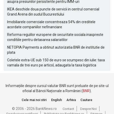
asupra presiunilor persistente pentru IMM-uri
IKEA deschide doua puncte de servicii in centrul comercial
Grand Arena din sudul Bucurestiului
Imobiliarele comerciale concentreaza 54% din creditele
acordate companiilor nefinanciare
Reforma regulilor europene de securitate sociala inaspreste
conditiile pentru detasarea salariatilor
NETOPIA Payments a obtinut autorizatia BNR de institutie de
plata
Coletele extra-UE sub 150 de euro se scumpesc din iulie: taxa
vamala de trei euro pe articol, adaugata la taxa logistica
Informațiile despre cursul valutar BNR sunt preluate de pe site-ul
oficial al Băncii Naționale a României (
BNR
).
Cele mai noi stiri
English
Arhiva
Cautare
© 2006 - 2026 BankNews.ro
Contact
Despre Noi
Dezabonare notificari
Publicitate pe BankNews.ro
Sitemap