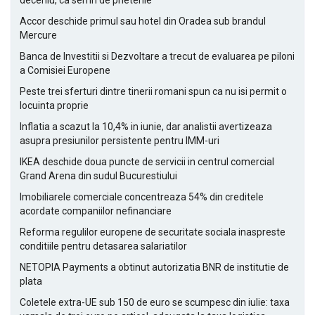
deceniu, ca semn de prietenie
Accor deschide primul sau hotel din Oradea sub brandul
Mercure
Banca de Investitii si Dezvoltare a trecut de evaluarea pe piloni
a Comisiei Europene
Peste trei sferturi dintre tinerii romani spun ca nu isi permit o
locuinta proprie
Inflatia a scazut la 10,4% in iunie, dar analistii avertizeaza
asupra presiunilor persistente pentru IMM-uri
IKEA deschide doua puncte de servicii in centrul comercial
Grand Arena din sudul Bucurestiului
Imobiliarele comerciale concentreaza 54% din creditele
acordate companiilor nefinanciare
Reforma regulilor europene de securitate sociala inaspreste
conditiile pentru detasarea salariatilor
NETOPIA Payments a obtinut autorizatia BNR de institutie de
plata
Coletele extra-UE sub 150 de euro se scumpesc din iulie: taxa