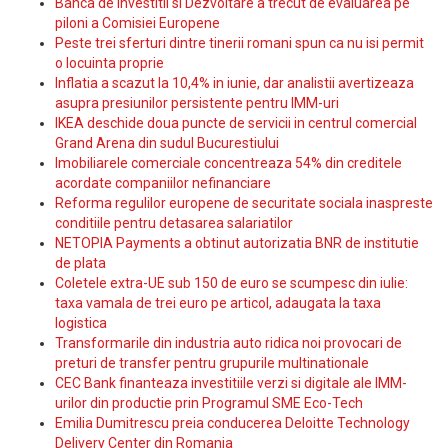
Banca de Investitii si Dezvoltare a trecut de evaluarea pe
piloni a Comisiei Europene
Peste trei sferturi dintre tinerii romani spun ca nu isi permit
o locuinta proprie
Inflatia a scazut la 10,4% in iunie, dar analistii avertizeaza
asupra presiunilor persistente pentru IMM-uri
IKEA deschide doua puncte de servicii in centrul comercial
Grand Arena din sudul Bucurestiului
Imobiliarele comerciale concentreaza 54% din creditele
acordate companiilor nefinanciare
Reforma regulilor europene de securitate sociala inaspreste
conditiile pentru detasarea salariatilor
NETOPIA Payments a obtinut autorizatia BNR de institutie
de plata
Coletele extra-UE sub 150 de euro se scumpesc din iulie:
taxa vamala de trei euro pe articol, adaugata la taxa
logistica
Transformarile din industria auto ridica noi provocari de
preturi de transfer pentru grupurile multinationale
CEC Bank finanteaza investitiile verzi si digitale ale IMM-
urilor din productie prin Programul SME Eco-Tech
Emilia Dumitrescu preia conducerea Deloitte Technology
Delivery Center din Romania