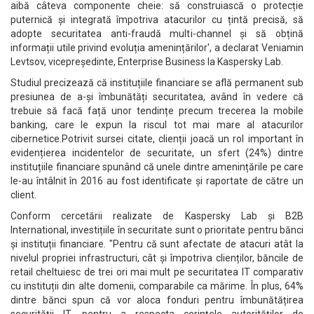
aibă câteva componente cheie: să construiască o protecție
puternică și integrată împotriva atacurilor cu țintă precisă, să
adopte securitatea anti-fraudă multi-channel și să obțină
informații utile privind evoluția amenințărilor', a declarat Veniamin
Levtsov, vicepreședinte, Enterprise Business la Kaspersky Lab.
Studiul precizează că instituțiile financiare se află permanent sub
presiunea de a-și îmbunătăți securitatea, având în vedere că
trebuie să facă față unor tendințe precum trecerea la mobile
banking, care le expun la riscul tot mai mare al atacurilor
cibernetice.Potrivit sursei citate, clienții joacă un rol important în
evidențierea incidentelor de securitate, un sfert (24%) dintre
instituțiile financiare spunând că unele dintre amenințările pe care
le-au întâlnit în 2016 au fost identificate și raportate de către un
client.
Conform cercetării realizate de Kaspersky Lab și B2B
International, investițiile în securitate sunt o prioritate pentru bănci
și instituții financiare. "Pentru că sunt afectate de atacuri atât la
nivelul propriei infrastructuri, cât și împotriva clienților, băncile de
retail cheltuiesc de trei ori mai mult pe securitatea IT comparativ
cu instituții din alte domenii, comparabile ca mărime. În plus, 64%
dintre bănci spun că vor aloca fonduri pentru îmbunătățirea