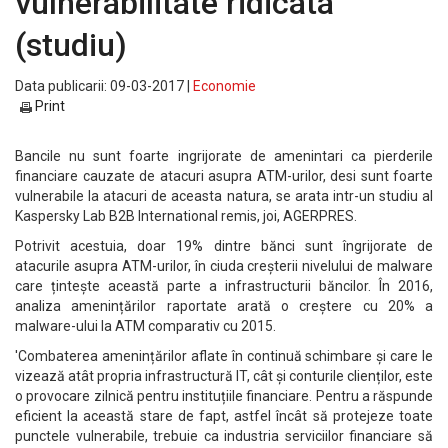
vulnerabilitate ridicata
(studiu)
Data publicarii: 09-03-2017 |
Economie
Print
Bancile nu sunt foarte ingrijorate de amenintari ca pierderile
financiare cauzate de atacuri asupra ATM-urilor, desi sunt foarte
vulnerabile la atacuri de aceasta natura, se arata intr-un studiu al
Kaspersky Lab B2B International remis, joi, AGERPRES.
Potrivit acestuia, doar 19% dintre bănci sunt îngrijorate de
atacurile asupra ATM-urilor, în ciuda creșterii nivelului de malware
care țintește această parte a infrastructurii băncilor. În 2016,
analiza amenințărilor raportate arată o creștere cu 20% a
malware-ului la ATM comparativ cu 2015.
'Combaterea amenințărilor aflate în continuă schimbare și care le
vizează atât propria infrastructură IT, cât și conturile clienților, este
o provocare zilnică pentru instituțiile financiare. Pentru a răspunde
eficient la această stare de fapt, astfel încât să protejeze toate
punctele vulnerabile, trebuie ca industria serviciilor financiare să