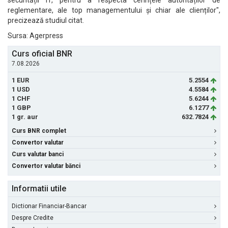
securității IT, pentru a respecta cerințele autorităților de
reglementare, ale top managementului și chiar ale clienților",
precizează studiul citat.
Sursa: Agerpress
Curs oficial BNR
7.08.2026
1 EUR
5.2554
1 USD
4.5584
1 CHF
5.6244
1 GBP
6.1277
1 gr. aur
632.7824
Curs BNR complet
Convertor valutar
Curs valutar banci
Convertor valutar bănci
Informatii utile
Dictionar Financiar-Bancar
Despre Credite