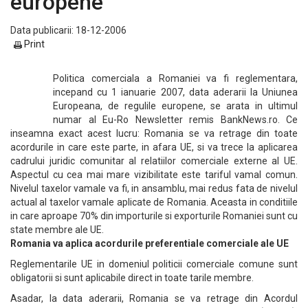
europene
Data publicarii: 18-12-2006
Print
Politica comerciala a Romaniei va fi reglementara,
incepand cu 1 ianuarie 2007, data aderarii la Uniunea
Europeana, de regulile europene, se arata in ultimul
numar al Eu-Ro Newsletter remis BankNews.ro. Ce
inseamna exact acest lucru: Romania se va retrage din toate
acordurile in care este parte, in afara UE, si va trece la aplicarea
cadrului juridic comunitar al relatiilor comerciale externe al UE.
Aspectul cu cea mai mare vizibilitate este tariful vamal comun.
Nivelul taxelor vamale va fi, in ansamblu, mai redus fata de nivelul
actual al taxelor vamale aplicate de Romania. Aceasta in conditiile
in care aproape 70% din importurile si exporturile Romaniei sunt cu
state membre ale UE.
Romania va aplica acordurile preferentiale comerciale ale UE
Reglementarile UE in domeniul politicii comerciale comune sunt
obligatorii si sunt aplicabile direct in toate tarile membre.
Asadar, la data aderarii, Romania se va retrage din Acordul