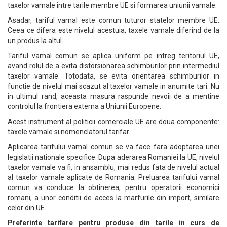
taxelor vamale intre tarile membre UE si formarea uniunii vamale.
Asadar, tariful vamal este comun tuturor statelor membre UE.
Ceea ce difera este nivelul acestuia, taxele vamale diferind de la
un produs la altul.
Tariful vamal comun se aplica uniform pe intreg teritoriul UE,
avand rolul de a evita distorsionarea schimburilor prin intermediul
taxelor vamale. Totodata, se evita orientarea schimburilor in
functie de nivelul mai scazut al taxelor vamale in anumite tari. Nu
in ultimul rand, aceasta masura raspunde nevoii de a mentine
controlul la frontiera externa a Uniunii Europene.
Acest instrument al politicii comerciale UE are doua componente:
taxele vamale si nomenclatorul tarifar.
Aplicarea tarifului vamal comun se va face fara adoptarea unei
legislatii nationale specifice. Dupa aderarea Romaniei la UE, nivelul
taxelor vamale va fi, in ansamblu, mai redus fata de nivelul actual
al taxelor vamale aplicate de Romania. Preluarea tarifului vamal
comun va conduce la obtinerea, pentru operatorii economici
romani, a unor conditii de acces la marfurile din import, similare
celor din UE.
Preferinte tarifare pentru produse din tarile in curs de