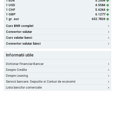
1 EUR
5.2554
1 USD
4.5584
1 CHF
5.6244
1 GBP
6.1277
1 gr. aur
632.7824
Curs BNR complet
Convertor valutar
Curs valutar banci
Convertor valutar bănci
Informatii utile
Dictionar Financiar-Bancar
Despre Credite
Despre Leasing
Servicii bancare: Depozite si Conturi de economii
Lista bancilor comerciale