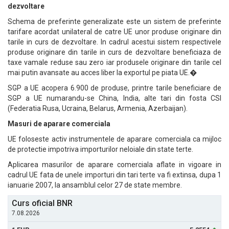
dezvoltare
Schema de preferinte generalizate este un sistem de preferinte
tarifare acordat unilateral de catre UE unor produse originare din
tarile in curs de dezvoltare. In cadrul acestui sistem respectivele
produse originare din tarile in curs de dezvoltare beneficiaza de
taxe vamale reduse sau zero iar produsele originare din tarile cel
mai putin avansate au acces liber la exportul pe piata UE.�
SGP a UE acopera 6.900 de produse, printre tarile beneficiare de
SGP a UE numarandu-se China, India, alte tari din fosta CSI
(Federatia Rusa, Ucraina, Belarus, Armenia, Azerbaijan).
Masuri de aparare comerciala
UE foloseste activ instrumentele de aparare comerciala ca mijloc
de protectie impotriva importurilor neloiale din state terte.
Aplicarea masurilor de aparare comerciala aflate in vigoare in
cadrul UE fata de unele importuri din tari terte va fi extinsa, dupa 1
ianuarie 2007, la ansamblul celor 27 de state membre.
Curs oficial BNR
7.08.2026