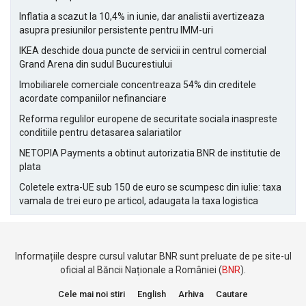
Inflatia a scazut la 10,4% in iunie, dar analistii avertizeaza
asupra presiunilor persistente pentru IMM-uri
IKEA deschide doua puncte de servicii in centrul comercial
Grand Arena din sudul Bucurestiului
Imobiliarele comerciale concentreaza 54% din creditele
acordate companiilor nefinanciare
Reforma regulilor europene de securitate sociala inaspreste
conditiile pentru detasarea salariatilor
NETOPIA Payments a obtinut autorizatia BNR de institutie de
plata
Coletele extra-UE sub 150 de euro se scumpesc din iulie: taxa
vamala de trei euro pe articol, adaugata la taxa logistica
Informațiile despre cursul valutar BNR sunt preluate de pe site-ul
oficial al Băncii Naționale a României (
BNR
).
Cele mai noi stiri
English
Arhiva
Cautare