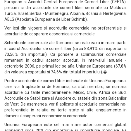
European si Acordul Central European de Comert Liber (CEFTA),
precum si din acordurile de comert liber semnate cu Moldova,
Turcia, Israel, Serbia - Muntenegru, Albania, Bosnia si Hertegovina,
AELS (Asociatia Europeana de Liber Schimb).
Vor iesi din vigoare si acordurile comerciale ne-preferentiale si
acordurile de cooperare economica si comerciale.
Schimburile comerciale ale Romaniei se realizeaza in mare parte
in cadrul Acordurilor de comert liber (circa 83,91% din exporturi si
70,56% din importuri). Ca pondere a schimburilor comerciale
romanesti in cadrul acestor acorduri, in intervalul ianuarie -
octombrie 2006, pe primul loc se afla Uniunea Europeana (67,8%
din valoarea exportului si 74,6% din totalul importului).�
Printre acordurile de comert liber incheiate de Uniunea Europeana,
care vor fi aplicate si de Romania, ca stat membru, se numara
acordurile cu tarile mediteraneene, Mexic, Chile, Africa de Sud,
Acordurile de Stabilizare si Asociere cu statele din zona Balcanilor
de Vest. De asemenea, vor fi aplicate si acordurile comerciale ne-
preferentiale in relatia cu terte state si alte angajamente in
domeniul cooperarii economice si comerciale.
Uniunea Europeana este cel mai mare actor comercial global,
acoperind circa 20% din exporturile si importurile mondiale. Ea