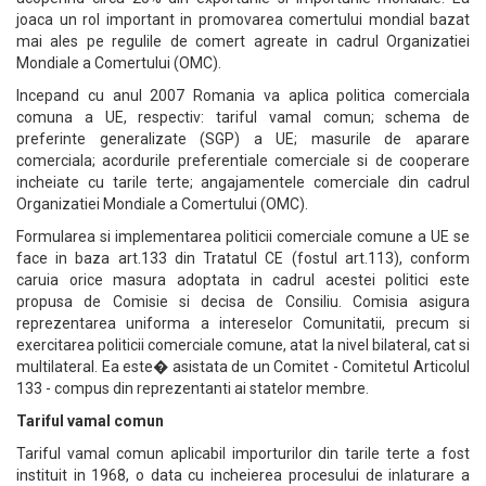
joaca un rol important in promovarea comertului mondial bazat
mai ales pe regulile de comert agreate in cadrul Organizatiei
Mondiale a Comertului (OMC).
Incepand cu anul 2007 Romania va aplica politica comerciala
comuna a UE, respectiv: tariful vamal comun; schema de
preferinte generalizate (SGP) a UE; masurile de aparare
comerciala; acordurile preferentiale comerciale si de cooperare
incheiate cu tarile terte; angajamentele comerciale din cadrul
Organizatiei Mondiale a Comertului (OMC).
Formularea si implementarea politicii comerciale comune a UE se
face in baza art.133 din Tratatul CE (fostul art.113), conform
caruia orice masura adoptata in cadrul acestei politici este
propusa de Comisie si decisa de Consiliu. Comisia asigura
reprezentarea uniforma a intereselor Comunitatii, precum si
exercitarea politicii comerciale comune, atat la nivel bilateral, cat si
multilateral. Ea este� asistata de un Comitet - Comitetul Articolul
133 - compus din reprezentanti ai statelor membre.
Tariful vamal comun
Tariful vamal comun aplicabil importurilor din tarile terte a fost
instituit in 1968, o data cu incheierea procesului de inlaturare a