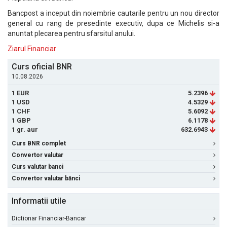
Bancpost a inceput din noiembrie cautarile pentru un nou director
general cu rang de presedinte executiv, dupa ce Michelis si-a
anuntat plecarea pentru sfarsitul anului.
Ziarul Financiar
Curs oficial BNR
10.08.2026
1 EUR
5.2396
1 USD
4.5329
1 CHF
5.6092
1 GBP
6.1178
1 gr. aur
632.6943
Curs BNR complet
Convertor valutar
Curs valutar banci
Convertor valutar bănci
Informatii utile
Dictionar Financiar-Bancar