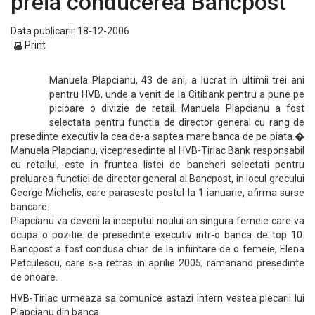
preia conducerea Bancpost
Data publicarii: 18-12-2006
Print
Manuela Plapcianu, 43 de ani, a lucrat in ultimii trei ani
pentru HVB, unde a venit de la Citibank pentru a pune pe
picioare o divizie de retail. Manuela Plapcianu a fost
selectata pentru functia de director general cu rang de
presedinte executiv la cea de-a saptea mare banca de pe piata.�
Manuela Plapcianu, vicepresedinte al HVB-Tiriac Bank responsabil
cu retailul, este in fruntea listei de bancheri selectati pentru
preluarea functiei de director general al Bancpost, in locul grecului
George Michelis, care paraseste postul la 1 ianuarie, afirma surse
bancare.
Plapcianu va deveni la inceputul noului an singura femeie care va
ocupa o pozitie de presedinte executiv intr-o banca de top 10.
Bancpost a fost condusa chiar de la infiintare de o femeie, Elena
Petculescu, care s-a retras in aprilie 2005, ramanand presedinte
de onoare.
HVB-Tiriac urmeaza sa comunice astazi intern vestea plecarii lui
Plapcianu din banca.