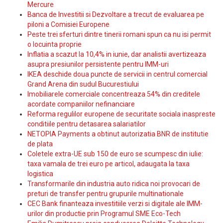
Mercure
Banca de Investitii si Dezvoltare a trecut de evaluarea pe
piloni a Comisiei Europene
Peste trei sferturi dintre tinerii romani spun ca nu isi permit
o locuinta proprie
Inflatia a scazut la 10,4% in iunie, dar analistii avertizeaza
asupra presiunilor persistente pentru IMM-uri
IKEA deschide doua puncte de servicii in centrul comercial
Grand Arena din sudul Bucurestiului
Imobiliarele comerciale concentreaza 54% din creditele
acordate companiilor nefinanciare
Reforma regulilor europene de securitate sociala inaspreste
conditiile pentru detasarea salariatilor
NETOPIA Payments a obtinut autorizatia BNR de institutie
de plata
Coletele extra-UE sub 150 de euro se scumpesc din iulie:
taxa vamala de trei euro pe articol, adaugata la taxa
logistica
Transformarile din industria auto ridica noi provocari de
preturi de transfer pentru grupurile multinationale
CEC Bank finanteaza investitiile verzi si digitale ale IMM-
urilor din productie prin Programul SME Eco-Tech