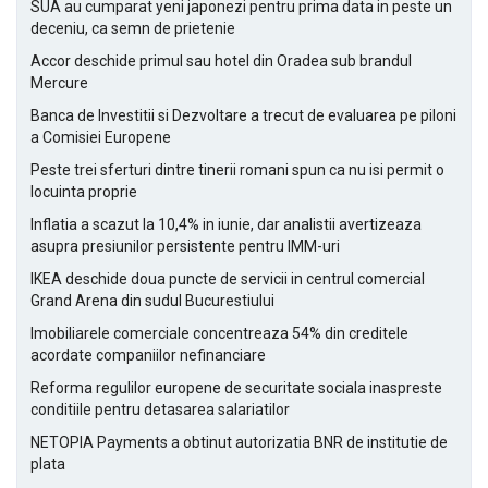
SUA au cumparat yeni japonezi pentru prima data in peste un
deceniu, ca semn de prietenie
Accor deschide primul sau hotel din Oradea sub brandul
Mercure
Banca de Investitii si Dezvoltare a trecut de evaluarea pe piloni
a Comisiei Europene
Peste trei sferturi dintre tinerii romani spun ca nu isi permit o
locuinta proprie
Inflatia a scazut la 10,4% in iunie, dar analistii avertizeaza
asupra presiunilor persistente pentru IMM-uri
IKEA deschide doua puncte de servicii in centrul comercial
Grand Arena din sudul Bucurestiului
Imobiliarele comerciale concentreaza 54% din creditele
acordate companiilor nefinanciare
Reforma regulilor europene de securitate sociala inaspreste
conditiile pentru detasarea salariatilor
NETOPIA Payments a obtinut autorizatia BNR de institutie de
plata