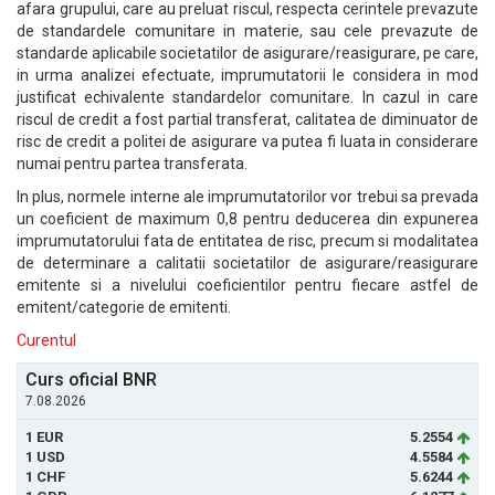
afara grupului, care au preluat riscul, respecta cerintele prevazute
de standardele comunitare in materie, sau cele prevazute de
standarde aplicabile societatilor de asigurare/reasigurare, pe care,
in urma analizei efectuate, imprumutatorii le considera in mod
justificat echivalente standardelor comunitare. In cazul in care
riscul de credit a fost partial transferat, calitatea de diminuator de
risc de credit a politei de asigurare va putea fi luata in considerare
numai pentru partea transferata.
In plus, normele interne ale imprumutatorilor vor trebui sa prevada
un coeficient de maximum 0,8 pentru deducerea din expunerea
imprumutatorului fata de entitatea de risc, precum si modalitatea
de determinare a calitatii societatilor de asigurare/reasigurare
emitente si a nivelului coeficientilor pentru fiecare astfel de
emitent/categorie de emitenti.
Curentul
Curs oficial BNR
7.08.2026
1 EUR
5.2554
1 USD
4.5584
1 CHF
5.6244