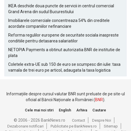
IKEA deschide doua puncte de servicii in centrul comercial
Grand Arena din sudul Bucurestiului
Imobiliarele comerciale concentreaza 54% din creditele
acordate companiilor nefinanciare
Reforma regulilor europene de securitate sociala inaspreste
conditiile pentru detasarea salariatilor
NETOPIA Payments a obtinut autorizatia BNR de institutie de
plata
Coletele extra-UE sub 150 de euro se scumpesc din iulie: taxa
vamala de trei euro pe articol, adaugata la taxa logistica
Informațiile despre cursul valutar BNR sunt preluate de pe site-ul
oficial al Băncii Naționale a României (
BNR
).
Cele mai noi stiri
English
Arhiva
Cautare
© 2006 - 2026 BankNews.ro
Contact
Despre Noi
Dezabonare notificari
Publicitate pe BankNews.ro
Sitemap