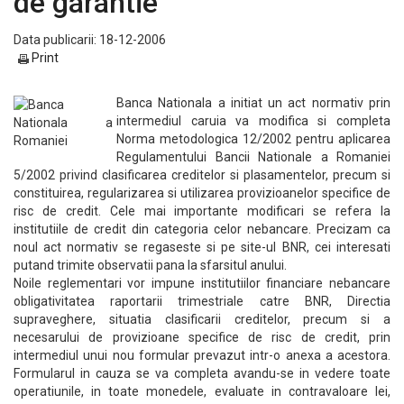
de garantie
Data publicarii: 18-12-2006
Print
Banca Nationala a initiat un act normativ prin
intermediul caruia va modifica si completa
Norma metodologica 12/2002 pentru aplicarea
Regulamentului Bancii Nationale a Romaniei
5/2002 privind clasificarea creditelor si plasamentelor, precum si
constituirea, regularizarea si utilizarea provizioanelor specifice de
risc de credit. Cele mai importante modificari se refera la
institutiile de credit din categoria celor nebancare. Precizam ca
noul act normativ se regaseste si pe site-ul BNR, cei interesati
putand trimite observatii pana la sfarsitul anului.
Noile reglementari vor impune institutiilor financiare nebancare
obligativitatea raportarii trimestriale catre BNR, Directia
supraveghere, situatia clasificarii creditelor, precum si a
necesarului de provizioane specifice de risc de credit, prin
intermediul unui nou formular prevazut intr-o anexa a acestora.
Formularul in cauza se va completa avandu-se in vedere toate
operatiunile, in toate monedele, evaluate in contravaloare lei,