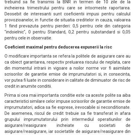
trebuind sa fie transmis la BNR in termen de 10 zile de la
incheierea trimestrului pentru care se intocmeste raportarea.
Deosebit de interesanti sunt coeficientii impusi pentru calculul
provozioanelor, in functie de situatia creditelor in cauza, valoarea
1 fiind prevazuta pentru pierderi: 0,5 pentru cele din categoria
"indoielnic", 0 pentru Standard, 0,2 pentru substandard si 0,05
pentru cele in observatie.
Coeficient maximal pentru deducerea expunerii la risc
O modificare importanta se refera la politele de asigurare care au
ca obiect garantarea, respectiv preluarea riscului de neplata, care
din momentul intrarii in vigoare a noilor norme vor fi asimilate
scrisorilor de garantie emise de imprumutatori si, in consecinta,
vor putea fi luate in considerare in calitate de diminuator de risc de
credit in anumite conditii.
Prima si cea mai importanta conditie este ca aceste polite sa aiba
caracteristici similare celor impuse scrisorilor de garantie emise de
imprumutatori, adica sa fie exprese, irevocabile si neconditionate.
De asemenea, riscul de credit trebuie sa fie transferat in afara
grupului imprumutatorului prin intermediul operatiunilor de
asigurare/reasigurare incheiate cu societati de
asigurare/reasigurare, iar societatile de asigurare/reasigurare din