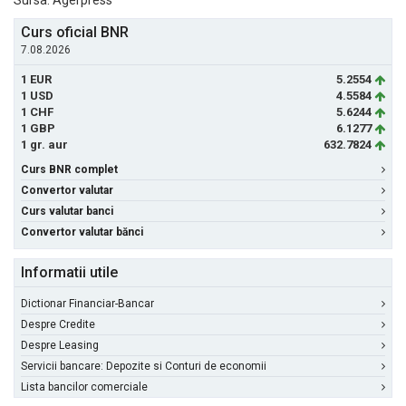
Sursa: Agerpress
Curs oficial BNR
7.08.2026
1 EUR
5.2554
1 USD
4.5584
1 CHF
5.6244
1 GBP
6.1277
1 gr. aur
632.7824
Curs BNR complet
Convertor valutar
Curs valutar banci
Convertor valutar bănci
Informatii utile
Dictionar Financiar-Bancar
Despre Credite
Despre Leasing
Servicii bancare: Depozite si Conturi de economii
Lista bancilor comerciale