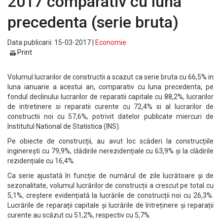
2017 comparativ cu luna
precedenta (serie bruta)
Data publicarii: 15-03-2017 |
Economie
Print
Volumul lucrarilor de constructii a scazut ca serie bruta cu 66,5% in
luna ianuarie a acestui an, comparativ cu luna precedenta, pe
fondul declinului lucrarilor de reparatii capitale cu 88,2%, lucrarilor
de intretinere si reparatii curente cu 72,4% si al lucrarilor de
constructii noi cu 57,6%, potrivit datelor publicate miercuri de
Institutul National de Statistica (INS).
Pe obiecte de construcții, au avut loc scăderi la construcțiile
inginerești cu 79,9%, clădirile nerezidențiale cu 63,9% și la clădirile
rezidențiale cu 16,4%.
Ca serie ajustată în funcție de numărul de zile lucrătoare și de
sezonalitate, volumul lucrărilor de construcții a crescut pe total cu
5,1%, creștere evidențiată la lucrările de construcții noi cu 26,3%.
Lucrările de reparații capitale și lucrările de întreținere și reparații
curente au scăzut cu 51,2%, respectiv cu 5,7%.