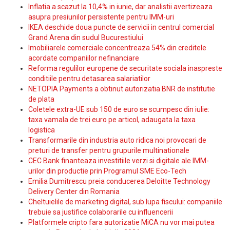
Inflatia a scazut la 10,4% in iunie, dar analistii avertizeaza
asupra presiunilor persistente pentru IMM-uri
IKEA deschide doua puncte de servicii in centrul comercial
Grand Arena din sudul Bucurestiului
Imobiliarele comerciale concentreaza 54% din creditele
acordate companiilor nefinanciare
Reforma regulilor europene de securitate sociala inaspreste
conditiile pentru detasarea salariatilor
NETOPIA Payments a obtinut autorizatia BNR de institutie
de plata
Coletele extra-UE sub 150 de euro se scumpesc din iulie:
taxa vamala de trei euro pe articol, adaugata la taxa
logistica
Transformarile din industria auto ridica noi provocari de
preturi de transfer pentru grupurile multinationale
CEC Bank finanteaza investitiile verzi si digitale ale IMM-
urilor din productie prin Programul SME Eco-Tech
Emilia Dumitrescu preia conducerea Deloitte Technology
Delivery Center din Romania
Cheltuielile de marketing digital, sub lupa fiscului: companiile
trebuie sa justifice colaborarile cu influencerii
Platformele cripto fara autorizatie MiCA nu vor mai putea