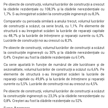
Pe obiecte de construcții, volumul lucrărilor de construcții a crescut
la clădirile rezidențiale cu 108,3% și la clădirile nerezidențiale cu
1,7%. S-au înregistrat scăderi la construcțiile inginerești cu 8,3%.
Comparativ cu perioada similară a anului trecut, volumul lucrărilor
de construcții a scăzut, ca serie brută, cu 1,1%. Pe elemente de
structură s-au înregistrat scăderi la lucrările de reparații capitale
cu 48,7% și la lucrările de întreținere și reparații curente cu 6,3%.
Lucrările de construcții noi au crescut cu 8,3%.
Pe obiecte de construcții, volumul lucrărilor de construcții a scăzut
la construcțiile inginerești cu 30% și la clădirile nerezidențiale cu
0,4%. Creșteri au fost la clădirile rezidențiale cu 67,4%.
Ca serie ajustată în funcție de numărul de zile lucrătoare și de
sezonalitate, volumul lucrărilor de construcții a scăzut cu 6,6%. Pe
elemente de structură s-au înregistrat scăderi la lucrările de
reparații capitale cu 49,8% și la lucrările de întreținere și reparații
curente cu 5,5%. Lucrările de construcții noi au crescut cu 4,5%.
Pe obiecte de construcții, volumul lucrărilor de construcții a scăzut
la construcțiile inginerești cu 23,3% și la clădirile nerezidențiale cu
0,8%. Creșteri au fost la clădirile rezidențiale cu 52%.