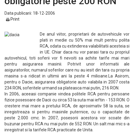
obligatorie peste 200 RON
Data publicarii: 18-12-2006
Print
De anul viitor, proprietarii de autovehicule vor
plati in medie cu 50% mai mult pentru polita
RCA, odata cu extinderea valabilitatii acesteia si
in UE. Chiar daca nu vor parasi tara cu propriul
autovehicul, toti soferii vor fi nevoiti sa achite tarife mai mari
pentru asigurarea masinii. Potrivit unor informatii ale
asiguratorilor, numarul soferilor care nu au iesit din tara cu propria
masina s-a ridicat in ultimii ani la peste 4 milioane.La Asirom,
pentru o Dacie, asigurarea obligatorie auto valabila in 2007 costa
234 RON, soferitele urmand sa plateasca mai putin, 216 RON.
In 2006, aceeasi companie vindea politele RCA pentru persoane
fizice posesoare de Dacii cu circa 53 la suta mai ieftin - 153 RON. O
crestere mai mare a pretului RCA, de aproximativ 58 la suta, se
inregistreaza si pentru masinile puternice, cu o capacitate de
peste 2.000 cmc. In 2007, posesorii acestora vor scoate din
buzunar pentru RCA nu mai putin de 552 RON. Un salt mai mic s-a
inregistrat si la tarifele RCA practicate de Unita.