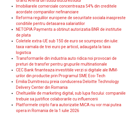
Grand Arena din sudul Bucurestiului
Imobiliarele comerciale concentreaza 54% din creditele
acordate companiilor nefinanciare
Reforma regulilor europene de securitate sociala inaspreste
conditiile pentru detasarea salariatilor
NETOPIA Payments a obtinut autorizatia BNR de institutie
de plata
Coletele extra-UE sub 150 de euro se scumpesc din iulie:
taxa vamala de trei euro pe articol, adaugata la taxa
logistica
Transformarile din industria auto ridica noi provocari de
preturi de transfer pentru grupurile multinationale
CEC Bank finanteaza investitiile verzi si digitale ale IMM-
urilor din productie prin Programul SME Eco-Tech
Emilia Dumitrescu preia conducerea Deloitte Technology
Delivery Center din Romania
Cheltuielile de marketing digital, sub lupa fiscului: companiile
trebuie sa justifice colaborarile cu influencerii
Platformele cripto fara autorizatie MiCA nu vor mai putea
opera in Romania de la 1 iulie 2026