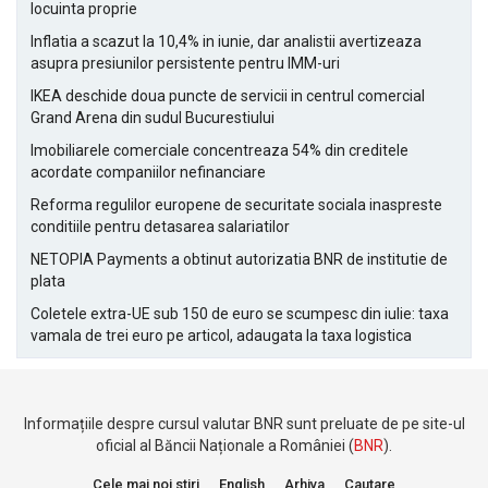
locuinta proprie
Inflatia a scazut la 10,4% in iunie, dar analistii avertizeaza
asupra presiunilor persistente pentru IMM-uri
IKEA deschide doua puncte de servicii in centrul comercial
Grand Arena din sudul Bucurestiului
Imobiliarele comerciale concentreaza 54% din creditele
acordate companiilor nefinanciare
Reforma regulilor europene de securitate sociala inaspreste
conditiile pentru detasarea salariatilor
NETOPIA Payments a obtinut autorizatia BNR de institutie de
plata
Coletele extra-UE sub 150 de euro se scumpesc din iulie: taxa
vamala de trei euro pe articol, adaugata la taxa logistica
Informațiile despre cursul valutar BNR sunt preluate de pe site-ul
oficial al Băncii Naționale a României (
BNR
).
Cele mai noi stiri
English
Arhiva
Cautare