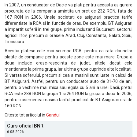
In 2007, un conducator de Dacie va plati pentru aceasta asigurare
procurata de la compania amintita un pret de 232 RON, fata de
167 RON in 2006. Unele societati de asigurari practica tarife
diferentiate la RCA si in functie de oras. De exemplu, BT Asigurari
a impartit soferii in trei grupe, prima incluzand Bucuresti, sectorul
agricol Ilfov, precum si orasele Arad, Cluj, Constanta, Galati, Sibiu,
Timisoara.
Acestia platesc cele mai scumpe RCA, pentru ca rata daunelor
platite de companie pentru aceste zone este mai mare. Grupa a
doua include orase-resedinta de judet, altele decat cele
mentionate la prima grupa, iar ultima grupa cuprinde alte localitati.
Si varsta soferului, precum si cea a masinii sunt luate in calcul de
BT Asigurari. Astfel, pentru un conducator auto de 31-70 de ani,
pentru o vechime mai mica sau egala cu 5 ani a unei Dacii, pretul
RCA este 288 RON la grupa 1 si 264 RON la grupa a doua. In 2006,
pentru o asemenea masina tariful practicat de BT Asigurari era de
160 RON.
Citeste tot articolul in
Gandul
Curs oficial BNR
6.08.2026