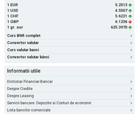
1 EUR
5.2513
1 USD
4.5507
1 CHF
5.6221
1 GBP
6.1236
1 gr. aur
625.3970
Curs BNR complet
Convertor valutar
Curs valutar banci
Convertor valutar bănci
Informatii utile
Dictionar Financiar-Bancar
Despre Credite
Despre Leasing
Servicii bancare: Depozite si Conturi de economii
Lista bancilor comerciale