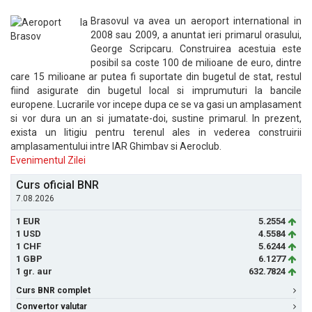
Brasovul va avea un aeroport international in
2008 sau 2009, a anuntat ieri primarul orasului,
George Scripcaru. Construirea acestuia este
posibil sa coste 100 de milioane de euro, dintre
care 15 milioane ar putea fi suportate din bugetul de stat, restul
fiind asigurate din bugetul local si imprumuturi la bancile
europene. Lucrarile vor incepe dupa ce se va gasi un amplasament
si vor dura un an si jumatate-doi, sustine primarul. In prezent,
exista un litigiu pentru terenul ales in vederea construirii
amplasamentului intre IAR Ghimbav si Aeroclub.
Evenimentul Zilei
Curs oficial BNR
7.08.2026
1 EUR
5.2554
1 USD
4.5584
1 CHF
5.6244
1 GBP
6.1277
1 gr. aur
632.7824
Curs BNR complet
Convertor valutar