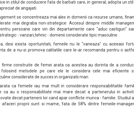
e in stilul de conducere fata de barbati care, in general, adopta un sti
apreciat de angajati.
agement se concentreaza mai ales in domenii ca resurse umane, financ
iderate mai degraba non-strategice. Accesul dinspre middle manage
pentru persoane care vin din departamente care "aduc castiguri" sa
strategic - vanzari,tehnic - domenii considerate tipic masculine.
rora, desi exista oportunitati, femeile nu le "vaneaza" cu aceeasi for
inta de a nu-si promova calitatile care le-ar recomanda pentru o astf
firme construite de femei arata ca acestea au dorinta de a conduce
i folosind metodele pe care ele le considera cele mai eficiente s
line considerate de succes in organizatii mari.
 arata ca femeile iau mai mult in considerare responsabilitatile famil
e ca au o responsabilitate mai mare decat a partenerului in activita
novate decat partenerii lor cand apar conflicte munca - familie. Studiul 
 afaceri proprii sunt si mame, fata de 58% dintre femeile-manager