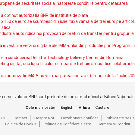
uropene de securitate sociala inaspreste conditiile pentru detasarea
obtinut autorizatia BNR de institutie de plata
b 150 de euro se scumpesc din iulie: taxa vamala de trei euro pe articol,
istica
ndustria auto ridica noi provocari de preturi de transfer pentru grupurile
investitiile verzi si digitale ale IMM-urilor din productie prin Programul
reia conducerea Deloitte Technology Delivery Center din Romania
ting digital, sub lupa fiscului: companiile trebuie sa justifice colaborarile
ara autorizatie MiCA nu vor mai putea opera in Romania de la 1 iulie 20
 cursul valutar BNR sunt preluate de pe site-ul oficial al Băncii Național
Cele mai noi stiri
English
Arhiva
Cautare
s.ro
Contact
Despre Noi
Dezabonare notificari
Publicitate pe 
Politica de Cookie
Politica de Confidentialitate
Termeni si Conditii