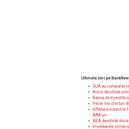
Ultimele stiri pe BankNew
SUA au cumparat yen
Accor deschide prim
Banca de Investitii 
Peste trei sferturi d
Inflatia a scazut la 
IMM-uri
IKEA deschide doua p
Imobiliarele comerc