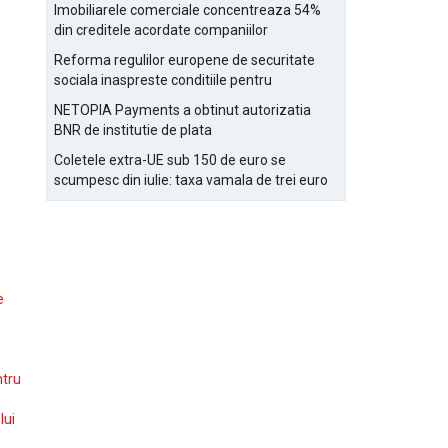
Bucurestiului
Imobiliarele comerciale concentreaza 54%
din creditele acordate companiilor
nefinanciare
Reforma regulilor europene de securitate
sociala inaspreste conditiile pentru
detasarea salariatilor
NETOPIA Payments a obtinut autorizatia
BNR de institutie de plata
Coletele extra-UE sub 150 de euro se
scumpesc din iulie: taxa vamala de trei euro
pe articol, adaugata la taxa logistica
e
ntru
lui