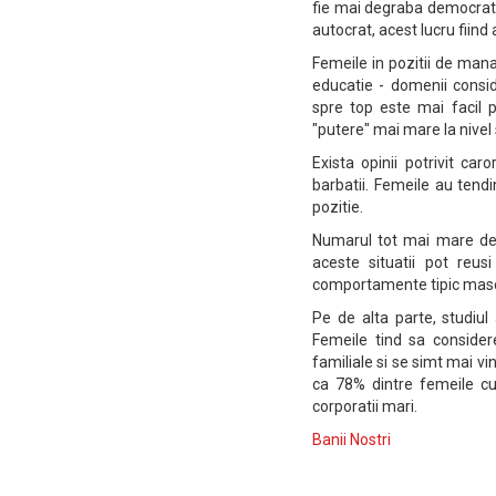
fie mai degraba democratic
autocrat, acest lucru fiind 
Femeile in pozitii de man
educatie - domenii cons
spre top este mai facil 
"putere" mai mare la nivel 
Exista opinii potrivit ca
barbatii. Femeile au tend
pozitie.
Numarul tot mai mare de 
aceste situatii pot reus
comportamente tipic mascu
Pe de alta parte, studiul
Femeile tind sa consider
familiale si se simt mai vi
ca 78% dintre femeile cu
corporatii mari.
Banii Nostri