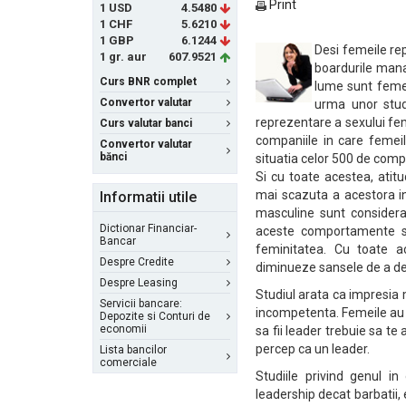
Print
1 USD
4.5480
1 CHF
5.6210
1 GBP
6.1244
Desi femeile rep
1 gr. aur
607.9521
boardurile mana
Curs BNR complet
lume sunt femei
Convertor valutar
urma unor studi
reprezentare a sexului fe
Curs valutar banci
companiile in care femei
Convertor valutar
bănci
situatia celor 500 de com
Si cu toate acestea, atit
mai scazuta a acestora in
Informatii utile
masculine sunt considera
Dictionar Financiar-
aceste comportamente spe
Bancar
feminitatea. Cu toate ac
Despre Credite
diminueze sansele de a de
Despre Leasing
Studiul arata ca impresia m
Servicii bancare:
incompetenta. Femeile au f
Depozite si Conturi de
economii
sa fii leader trebuie sa te
percep ca un leader.
Lista bancilor
comerciale
Studiile privind genul in
leadership decat barbatii, e