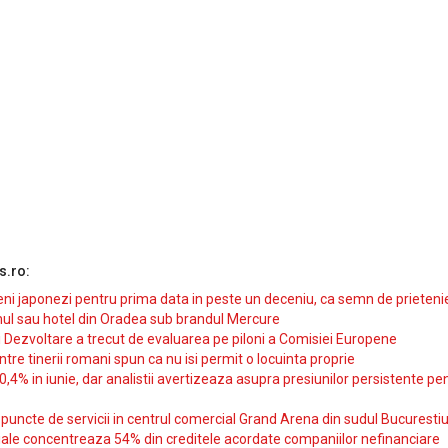
s.ro:
i japonezi pentru prima data in peste un deceniu, ca semn de prieteni
ul sau hotel din Oradea sub brandul Mercure
si Dezvoltare a trecut de evaluarea pe piloni a Comisiei Europene
intre tinerii romani spun ca nu isi permit o locuinta proprie
10,4% in iunie, dar analistii avertizeaza asupra presiunilor persistente pe
uncte de servicii in centrul comercial Grand Arena din sudul Bucurestiu
iale concentreaza 54% din creditele acordate companiilor nefinanciare