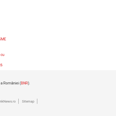
 SME
 cu
26
e a României (
BNR
).
BankNews.ro
Sitemap