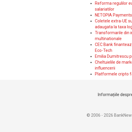
Reforma regulilor e
salariatilor
NETOPIA Payments a 
Coletele extra-UE su
adaugata la taxa log
Transformarile din i
multinationale
CEC Bank finanteaza 
Eco-Tech
Emilia Dumitrescu p
Cheltuielile de marke
influencerii
Platformele cripto f
Informațiile despre
© 2006 - 2026 BankNew