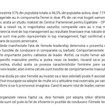
rezinta 51% din populatia totala si 46,5% din populatia activa, doar 11
geriale au in componenta femei si doar 4% din cei mai bogati oameni
, arata un studiu realizat de Centrul Parteneriat pentru Egalitate - CP
i a reiesit ca, in majoritatea cazurilor, companiile care au o mai 
minin la nivel de top management au rezultate financiare mai ridicate 
le sunt mai putin reprezentate in top management, fapt confirmat s
panii de succes americane.
udinile manifestate fata de femeile leadership determina o prezenta 
 functiile de conducere in comparatie cu barbatii. Comportamentele t
te importante pentru calitatea de leader. Astfel, ca multe femei ad
cific masculine pentru a putea reusi ca leaderi, riscand sa-si pi
estea, studiul arata ca posesia caracteristicilor feminine pare s
veni leader, atat vreme cat ele sunt insotite de comportamente mascul
ai docila pe care femeile au invatat sa o lase celorlalti poate fi asocia
ost incurajate sa adopte de multe ori o atitudine mai rezervata, pe ca
 afirmi si sa-ti promovezi imaginea. Cand iti asumi rolul de leader, oamen
 organizatii releva faptul ca, desi femeile pot adopta stiluri diferi
le sunt cel putin la fel de eficiente in pozitiile de conducere. Femeile ti