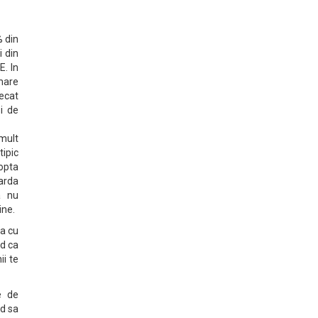
% din
 din
E. In
mare
decat
i de
mult
ipic
opta
arda
a nu
ine.
ta cu
nd ca
ii te
te de
nd sa