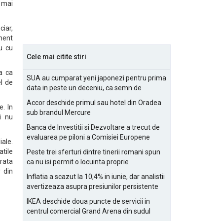
l mai
iar,
ment
u cu
Cele mai citite stiri
ta ca
SUA au cumparat yeni japonezi pentru prima
el de
data in peste un deceniu, ca semn de
prietenie
Accor deschide primul sau hotel din Oradea
. In
sub brandul Mercure
i nu
Banca de Investitii si Dezvoltare a trecut de
evaluarea pe piloni a Comisiei Europene
iale.
tile
Peste trei sferturi dintre tinerii romani spun
arata
ca nu isi permit o locuinta proprie
 din
Inflatia a scazut la 10,4% in iunie, dar analistii
avertizeaza asupra presiunilor persistente
pentru IMM-uri
IKEA deschide doua puncte de servicii in
centrul comercial Grand Arena din sudul