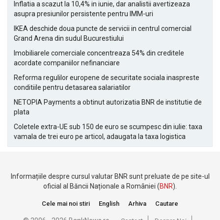
Inflatia a scazut la 10,4% in iunie, dar analistii avertizeaza
asupra presiunilor persistente pentru IMM-uri
IKEA deschide doua puncte de servicii in centrul comercial
Grand Arena din sudul Bucurestiului
Imobiliarele comerciale concentreaza 54% din creditele
acordate companiilor nefinanciare
Reforma regulilor europene de securitate sociala inaspreste
conditiile pentru detasarea salariatilor
NETOPIA Payments a obtinut autorizatia BNR de institutie de
plata
Coletele extra-UE sub 150 de euro se scumpesc din iulie: taxa
vamala de trei euro pe articol, adaugata la taxa logistica
Informațiile despre cursul valutar BNR sunt preluate de pe site-ul
oficial al Băncii Naționale a României (
BNR
).
Cele mai noi stiri
English
Arhiva
Cautare