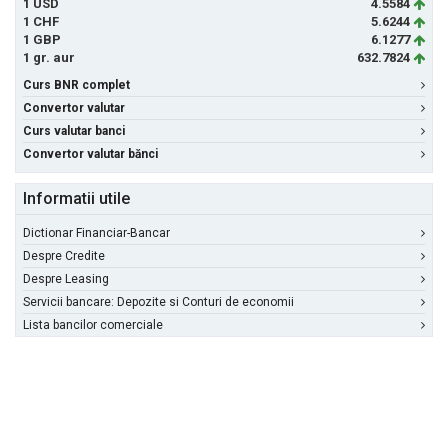
1 USD
4.5584
1 CHF
5.6244
1 GBP
6.1277
1 gr. aur
632.7824
Curs BNR complet
Convertor valutar
Curs valutar banci
Convertor valutar bănci
Informatii utile
Dictionar Financiar-Bancar
Despre Credite
Despre Leasing
Servicii bancare: Depozite si Conturi de economii
Lista bancilor comerciale