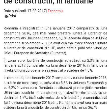
de constructii, in ianuarie
Data publicarii: 17-03-2017 |
Economie
Print
Romania a inregistrat, in luna ianuarie 2017 comparativ cu luna
decembrie 2016, cea mai mare crestere lunara a lucrarilor de
constructii din Uniunea Europeana, 5,1%, aceasta dupa ce in lunile
decembrie si noiembrie 2016 a avut cea mai mare scadere lunara
a lucrarilor de constructii din UE, arata datele publicate vineri de
Oficiul European de Statistica (Eurostat).
În zona euro, lucrările de construcții au scăzut cu 2,3% în luna
ianuarie 2017 comparativ cu luna decembrie 2016, în timp ce la
nivelul Uniunii Europene s-a înregistrat o scădere de 1,5%.
În ritm anual, luna ianuarie 2017 comparativ cu luna ianuarie 2016,
lucrările de construcții au scăzut cu 3,3% în Uniunea Europeană și
cu 6,2% în zona euro. România se situează printre țările membre
UE în care lucrările de construcții au scăzut în ritm anual, cu un
declin de 1,7%, însă este vorba de o îmbunătățire semnificativă
față de luna decembrie 2016 când România a avut cea mai mare
scădere lunară a lucrărilor de construcții din UE, minus 26,7%.