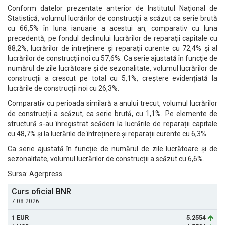
Conform datelor prezentate anterior de Institutul Național de
Statistică, volumul lucrărilor de construcții a scăzut ca serie brută
cu 66,5% în luna ianuarie a acestui an, comparativ cu luna
precedentă, pe fondul declinului lucrărilor de reparații capitale cu
88,2%, lucrărilor de întreținere și reparații curente cu 72,4% și al
lucrărilor de construcții noi cu 57,6%. Ca serie ajustată în funcție de
numărul de zile lucrătoare și de sezonalitate, volumul lucrărilor de
construcții a crescut pe total cu 5,1%, creștere evidențiată la
lucrările de construcții noi cu 26,3%.
Comparativ cu perioada similară a anului trecut, volumul lucrărilor
de construcții a scăzut, ca serie brută, cu 1,1%. Pe elemente de
structură s-au înregistrat scăderi la lucrările de reparații capitale
cu 48,7% și la lucrările de întreținere și reparații curente cu 6,3%.
Ca serie ajustată în funcție de numărul de zile lucrătoare și de
sezonalitate, volumul lucrărilor de construcții a scăzut cu 6,6%.
Sursa: Agerpress
Curs oficial BNR
7.08.2026
1 EUR
5.2554