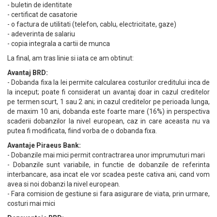
- buletin de identitate
- certificat de casatorie
- o factura de utilitati (telefon, cablu, electricitate, gaze)
- adeverinta de salariu
- copia integrala a cartii de munca
La final, am tras linie si iata ce am obtinut:
Avantaj BRD:
- Dobanda fixa la lei permite calcularea costurilor creditului inca de
la inceput; poate fi considerat un avantaj doar in cazul creditelor
pe termen scurt, 1 sau 2 ani; in cazul creditelor pe perioada lunga,
de maxim 10 ani, dobanda este foarte mare (16%) in perspectiva
scaderii dobanzilor la nivel european, caz in care aceasta nu va
putea fi modificata, fiind vorba de o dobanda fixa.
Avantaje Piraeus Bank:
- Dobanzile mai mici permit contractrarea unor imprumuturi mari
- Dobanzile sunt variabile, in functie de dobanzile de referinta
interbancare, asa incat ele vor scadea peste cativa ani, cand vom
avea si noi dobanzi la nivel european.
- Fara comision de gestiune si fara asigurare de viata, prin urmare,
costuri mai mici