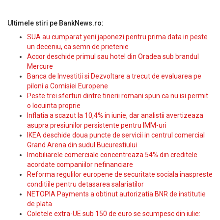
Ultimele stiri pe BankNews.ro:
SUA au cumparat yeni japonezi pentru prima data in peste
un deceniu, ca semn de prietenie
Accor deschide primul sau hotel din Oradea sub brandul
Mercure
Banca de Investitii si Dezvoltare a trecut de evaluarea pe
piloni a Comisiei Europene
Peste trei sferturi dintre tinerii romani spun ca nu isi permit
o locuinta proprie
Inflatia a scazut la 10,4% in iunie, dar analistii avertizeaza
asupra presiunilor persistente pentru IMM-uri
IKEA deschide doua puncte de servicii in centrul comercial
Grand Arena din sudul Bucurestiului
Imobiliarele comerciale concentreaza 54% din creditele
acordate companiilor nefinanciare
Reforma regulilor europene de securitate sociala inaspreste
conditiile pentru detasarea salariatilor
NETOPIA Payments a obtinut autorizatia BNR de institutie
de plata
Coletele extra-UE sub 150 de euro se scumpesc din iulie: