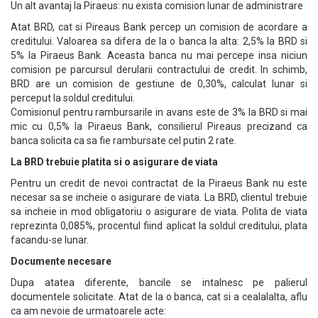
Un alt avantaj la Piraeus: nu exista comision lunar de administrare
Atat BRD, cat si Pireaus Bank percep un comision de acordare a
creditului. Valoarea sa difera de la o banca la alta: 2,5% la BRD si
5% la Piraeus Bank. Aceasta banca nu mai percepe insa niciun
comision pe parcursul derularii contractului de credit. In schimb,
BRD are un comision de gestiune de 0,30%, calculat lunar si
perceput la soldul creditului.
Comisionul pentru rambursarile in avans este de 3% la BRD si mai
mic cu 0,5% la Piraeus Bank, consilierul Pireaus precizand ca
banca solicita ca sa fie rambursate cel putin 2 rate.
La BRD trebuie platita si o asigurare de viata
Pentru un credit de nevoi contractat de la Piraeus Bank nu este
necesar sa se incheie o asigurare de viata. La BRD, clientul trebuie
sa incheie in mod obligatoriu o asigurare de viata. Polita de viata
reprezinta 0,085%, procentul fiind aplicat la soldul creditului, plata
facandu-se lunar.
Documente necesare
Dupa atatea diferente, bancile se intalnesc pe palierul
documentele solicitate. Atat de la o banca, cat si a cealalalta, aflu
ca am nevoie de urmatoarele acte: