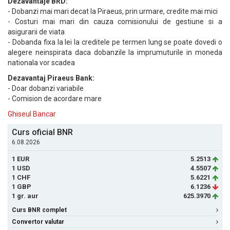
Dezavantaje BRD:
- Dobanzi mai mari decat la Piraeus, prin urmare, credite mai mici
- Costuri mai mari din cauza comisionului de gestiune si a
asigurarii de viata
- Dobanda fixa la lei la creditele pe termen lung se poate dovedi o
alegere neinspirata daca dobanzile la imprumuturile in moneda
nationala vor scadea
Dezavantaj Piraeus Bank:
- Doar dobanzi variabile
- Comision de acordare mare
Ghiseul Bancar
Curs oficial BNR
6.08.2026
1 EUR
5.2513
1 USD
4.5507
1 CHF
5.6221
1 GBP
6.1236
1 gr. aur
625.3970
Curs BNR complet
Convertor valutar