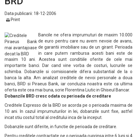
BRD
Data publicarii: 18-12-2006
Print
Bancile ne ofera imprumuturi de maxim 10.000
de euro pentru care nu avem nevoie de avans,
de garantii imobiliare sau de un girant. Perioada
in care putem rambursa acesti bani este de
maxim 10 ani. Acestea sunt conditiile oferite de cele mai
importante banci. Dar cand vine vorba de costuri, lucrurile se
schimba. Dobanzile si comisioanele difera substantial de la o
banca la alta. Am analizat creditele de nevoi personale a doua
banci, BRD si Piraeus Bank, iar concluzia noastra este ca ultima
oferta este cea mai buna, scrie Florentina Liutic in Ghiseul Bancar.
Dobanzile BRD cresc odata cu perioada de creditare
Creditele Expresso de la BRD se acorda pe o perioada maxima de
10 ani. In cazul imprumuturilor in lei, dobanzile sunt fixe, astfel
incat stiu costul total al creditului inca de la inceput.
Dobanzile sunt diferite, in functie de perioada de creditare.
Pentru creditele contractate pe o perioada cuprinsa intre 6 luni si 4