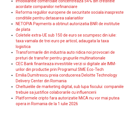
Imobiliarele comerciale concentreaza 54% din creditele
acordate companiilor nefinanciare
Reforma regulilor europene de securitate sociala inaspreste
conditiile pentru detasarea salariatilor
NETOPIA Payments a obtinut autorizatia BNR de institutie
de plata
Coletele extra-UE sub 150 de euro se scumpesc din iulie:
taxa vamala de trei euro pe articol, adaugata la taxa
logistica
Transformarile din industria auto ridica noi provocari de
preturi de transfer pentru grupurile multinationale
CEC Bank finanteaza investitiile verzi si digitale ale IMM-
urilor din productie prin Programul SME Eco-Tech
Emilia Dumitrescu preia conducerea Deloitte Technology
Delivery Center din Romania
Cheltuielile de marketing digital, sub lupa fiscului: companiile
trebuie sa justifice colaborarile cu influencerii
Platformele cripto fara autorizatie MiCA nu vor mai putea
opera in Romania de la 1 iulie 2026