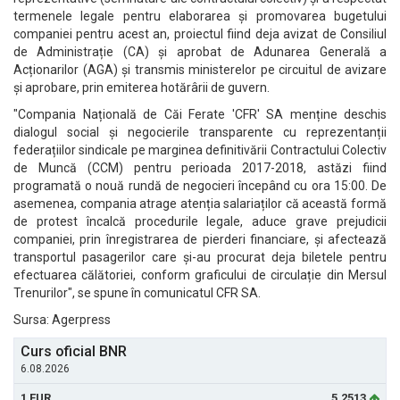
termenele legale pentru elaborarea și promovarea bugetului
companiei pentru acest an, proiectul fiind deja avizat de Consiliul
de Administrație (CA) și aprobat de Adunarea Generală a
Acționarilor (AGA) și transmis ministerelor pe circuitul de avizare
și aprobare, prin emiterea hotărârii de guvern.
"Compania Națională de Căi Ferate 'CFR' SA menține deschis
dialogul social și negocierile transparente cu reprezentanții
federațiilor sindicale pe marginea definitivării Contractului Colectiv
de Muncă (CCM) pentru perioada 2017-2018, astăzi fiind
programată o nouă rundă de negocieri începând cu ora 15:00. De
asemenea, compania atrage atenția salariaților că această formă
de protest încalcă procedurile legale, aduce grave prejudicii
companiei, prin înregistrarea de pierderi financiare, și afectează
transportul pasagerilor care și-au procurat deja biletele pentru
efectuarea călătoriei, conform graficului de circulație din Mersul
Trenurilor", se spune în comunicatul CFR SA.
Sursa: Agerpress
Curs oficial BNR
6.08.2026
1 EUR
5.2513