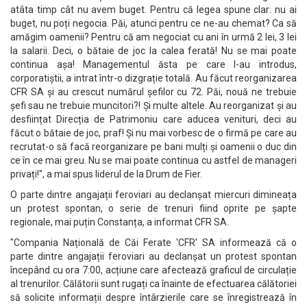
atâta timp cât nu avem buget. Pentru că legea spune clar: nu ai
buget, nu poți negocia. Păi, atunci pentru ce ne-au chemat? Ca să
amăgim oamenii? Pentru că am negociat cu ani în urmă 2 lei, 3 lei
la salarii. Deci, o bătaie de joc la calea ferată! Nu se mai poate
continua așa! Managementul ăsta pe care l-au introdus,
corporatiștii, a intrat într-o dizgrație totală. Au făcut reorganizarea
CFR SA și au crescut numărul șefilor cu 72. Păi, nouă ne trebuie
șefi sau ne trebuie muncitori?! Și multe altele. Au reorganizat și au
desființat Direcția de Patrimoniu care aducea venituri, deci au
făcut o bătaie de joc, praf! Și nu mai vorbesc de o firmă pe care au
recrutat-o să facă reorganizare pe bani mulți și oamenii o duc din
ce în ce mai greu. Nu se mai poate continua cu astfel de manageri
privați!'', a mai spus liderul de la Drum de Fier.
O parte dintre angajații feroviari au declanșat miercuri dimineața
un protest spontan, o serie de trenuri fiind oprite pe șapte
regionale, mai puțin Constanța, a informat CFR SA.
"Compania Națională de Căi Ferate 'CFR' SA informează că o
parte dintre angajații feroviari au declanșat un protest spontan
începând cu ora 7:00, acțiune care afectează graficul de circulație
al trenurilor. Călătorii sunt rugați ca înainte de efectuarea călătoriei
să solicite informații despre întârzierile care se înregistrează în