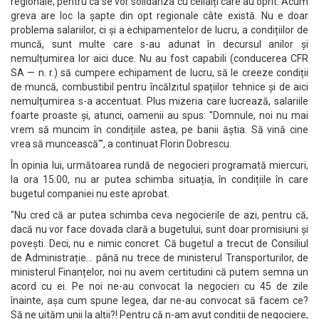
regionale, pentru că se vor solidariza cu ceilalți care au oprit. Acum
greva are loc la șapte din opt regionale câte există. Nu e doar
problema salariilor, ci și a echipamentelor de lucru, a condițiilor de
muncă, sunt multe care s-au adunat în decursul anilor și
nemulțumirea lor aici duce. Nu au fost capabili (conducerea CFR
SA — n. r.) să cumpere echipament de lucru, să le creeze condiții
de muncă, combustibil pentru încălzitul spațiilor tehnice și de aici
nemulțumirea s-a accentuat. Plus mizeria care lucrează, salariile
foarte proaste și, atunci, oamenii au spus: ''Domnule, noi nu mai
vrem să muncim în condițiile astea, pe banii ăștia. Să vină cine
vrea să muncească"', a continuat Florin Dobrescu.
În opinia lui, următoarea rundă de negocieri programată miercuri,
la ora 15:00, nu ar putea schimba situația, în condițiile în care
bugetul companiei nu este aprobat.
"Nu cred că ar putea schimba ceva negocierile de azi, pentru că,
dacă nu vor face dovada clară a bugetului, sunt doar promisiuni și
povești. Deci, nu e nimic concret. Că bugetul a trecut de Consiliul
de Administrație... până nu trece de ministerul Transporturilor, de
ministerul Finanțelor, noi nu avem certitudini că putem semna un
acord cu ei. Pe noi ne-au convocat la negocieri cu 45 de zile
înainte, așa cum spune legea, dar ne-au convocat să facem ce?
Să ne uităm unii la alții?! Pentru că n-am avut condiții de negociere,