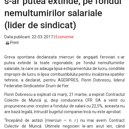
s-ar putea extinde, pe fondul
nemultumirilor salariale
(lider de sindicat)
Data publicarii: 22-03-2017 |
Economie
Print
Greva spontana declansata miercuri de angajati feroviari s-ar
putea extinde la toate regionalele, pe fondul nemultumirilor
salariale, la care se adauga lipsa echipamentului de lucru, conditiile
improprii de lucru si lipsa combustibilului pentru incalzirea spatiilor
tehnice, a declarat, pentru AGERPRES, Florin Dobrescu, liderul
Federatiei Sindicatelor Drum de Fier.
Florin Dobrescu a explicat că marți, 21 martie, a expirat Contractul
Colectiv de Muncă și, deși conducerea CFR SA a venit cu
propunerea unei creșteri a fondului de salarii cu 22,5%, aceasta nu
are bază legală, întrucât bugetul companiei încă nu este aprobat.
"Începând de astăzi (miercuri — n. r.) nu mai avem Contract
Colectiv de Muncă. Ultimele negocieri le-am avut ieri, când