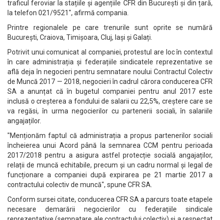
traficul feroviar la stațiile și agențiile CFR din București și din țară,
la telefon 021/9521", afirmă compania.
Printre regionalele pe care trenurile sunt oprite se numără
București, Craiova, Timișoara, Cluj, Iași și Galați.
Potrivit unui comunicat al companiei, protestul are loc în contextul
în care administrația și federațiile sindicatele reprezentative se
află deja în negocieri pentru semnatare noului Contractul Colectiv
de Muncă 2017 — 2018, negocieri în cadrul cărora conducerea CFR
SA a anunțat că în bugetul companiei pentru anul 2017 este
inclusă o creșterea a fondului de salarii cu 22,5%, creștere care se
va regăsi, în urma negocierilor cu partenerii sociali, în salariile
angajaților.
"Menționăm faptul că administrația a propus partenerilor sociali
încheierea unui Acord până la semnarea CCM pentru perioada
2017/2018 pentru a asigura astfel protecție socială angajaților,
relații de muncă echitabile, precum și un cadru normal și legal de
funcționare a companiei după expirarea pe 21 martie 2017 a
contractului colectiv de muncă", spune CFR SA.
Conform sursei citate, conducerea CFR SA a parcurs toate etapele
necesare demarării negocierilor cu federațiile sindicale
reprezentative (semnatare ale contractului colectiv) și a respectat