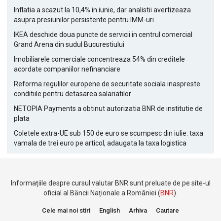
Inflatia a scazut la 10,4% in iunie, dar analistii avertizeaza
asupra presiunilor persistente pentru IMM-uri
IKEA deschide doua puncte de servicii in centrul comercial
Grand Arena din sudul Bucurestiului
Imobiliarele comerciale concentreaza 54% din creditele
acordate companiilor nefinanciare
Reforma regulilor europene de securitate sociala inaspreste
conditiile pentru detasarea salariatilor
NETOPIA Payments a obtinut autorizatia BNR de institutie de
plata
Coletele extra-UE sub 150 de euro se scumpesc din iulie: taxa
vamala de trei euro pe articol, adaugata la taxa logistica
Informațiile despre cursul valutar BNR sunt preluate de pe site-ul
oficial al Băncii Naționale a României (
BNR
).
Cele mai noi stiri
English
Arhiva
Cautare