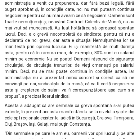
administrația a venit cu propunerea, dar fără bază legală, fără
buget aprobat și, în condițiile date, noi nu mai puteam continua
negocierile pentru că nu mai aveam ce să negociem. Oamenii sunt
foarte nemulțumiți și, neavând Contract Colectiv de Muncă, nu au
mai vrut să muncească. Au luat hotărârea să oprească spontan
lucrul. Deci, e o grevă necontrolată de sindicate, pentru că nu e
declarată de noi grevă, dar asta e situația! Nemulțumirea lor se
manifestă prin oprirea lucrului. Ei își manifestă de mult dorința
asta, pentru că în ramura mea, de exemplu, 80% sunt cu salariul
minim pe economie. Nu se poate! Oamenii răspund de siguranța
circulației, de circulația trenurilor, de vieți omenești pe salariul
minim. Deci, nu se mai poate continua în condițiile astea, iar
administrația nu a prezentat nimic concret și corect ca să ne
convingă pe noi, sindicaliștii de la masă, că va fi certă negocierea
asta și creșterea de salarii va fi corespunzătoare așa cum s-a
propus'', a precizat liderul sindical.
Acesta a adăugat că are semnale că greva spontană s-ar putea
extinde, în prezent aceasta manifestându-se la nivelul a șapte din
cele opt regionale existente, adică în București, Craiova, Timișoara,
Cluj, Brașov, Iași, Galați, mai puțin Constanța.
"Din semnalele pe care le am eu, oamenii vor opri lucrul și pe alte