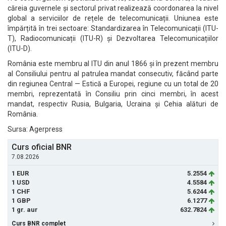
căreia guvernele și sectorul privat realizează coordonarea la nivel
global a serviciilor de rețele de telecomunicații. Uniunea este
împărțită în trei sectoare: Standardizarea în Telecomunicații (ITU-
T), Radiocomunicații (ITU-R) și Dezvoltarea Telecomunicațiilor
(ITU-D).
România este membru al ITU din anul 1866 și în prezent membru
al Consiliului pentru al patrulea mandat consecutiv, făcând parte
din regiunea Central — Estică a Europei, regiune cu un total de 20
membri, reprezentată în Consiliu prin cinci membri, în acest
mandat, respectiv Rusia, Bulgaria, Ucraina și Cehia alături de
România.
Sursa: Agerpress
Curs oficial BNR
7.08.2026
1 EUR
5.2554
1 USD
4.5584
1 CHF
5.6244
1 GBP
6.1277
1 gr. aur
632.7824
Curs BNR complet