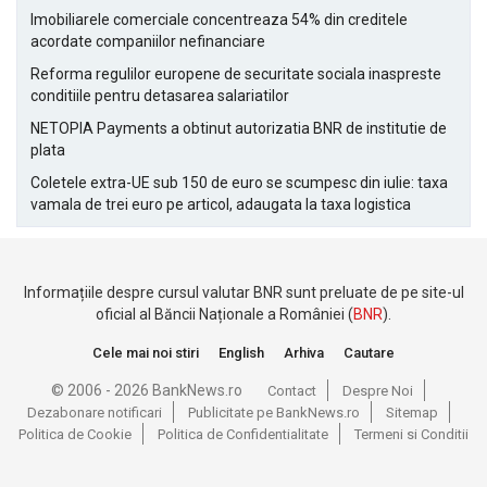
Imobiliarele comerciale concentreaza 54% din creditele
acordate companiilor nefinanciare
Reforma regulilor europene de securitate sociala inaspreste
conditiile pentru detasarea salariatilor
NETOPIA Payments a obtinut autorizatia BNR de institutie de
plata
Coletele extra-UE sub 150 de euro se scumpesc din iulie: taxa
vamala de trei euro pe articol, adaugata la taxa logistica
Informațiile despre cursul valutar BNR sunt preluate de pe site-ul
oficial al Băncii Naționale a României (
BNR
).
Cele mai noi stiri
English
Arhiva
Cautare
© 2006 - 2026 BankNews.ro
Contact
Despre Noi
Dezabonare notificari
Publicitate pe BankNews.ro
Sitemap
Politica de Cookie
Politica de Confidentialitate
Termeni si Conditii