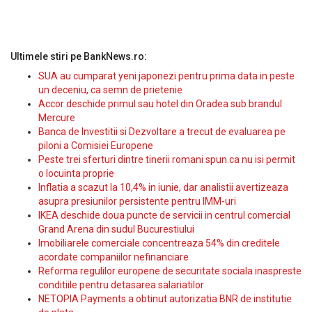
Ultimele stiri pe BankNews.ro:
SUA au cumparat yeni japonezi pentru prima data in peste
un deceniu, ca semn de prietenie
Accor deschide primul sau hotel din Oradea sub brandul
Mercure
Banca de Investitii si Dezvoltare a trecut de evaluarea pe
piloni a Comisiei Europene
Peste trei sferturi dintre tinerii romani spun ca nu isi permit
o locuinta proprie
Inflatia a scazut la 10,4% in iunie, dar analistii avertizeaza
asupra presiunilor persistente pentru IMM-uri
IKEA deschide doua puncte de servicii in centrul comercial
Grand Arena din sudul Bucurestiului
Imobiliarele comerciale concentreaza 54% din creditele
acordate companiilor nefinanciare
Reforma regulilor europene de securitate sociala inaspreste
conditiile pentru detasarea salariatilor
NETOPIA Payments a obtinut autorizatia BNR de institutie