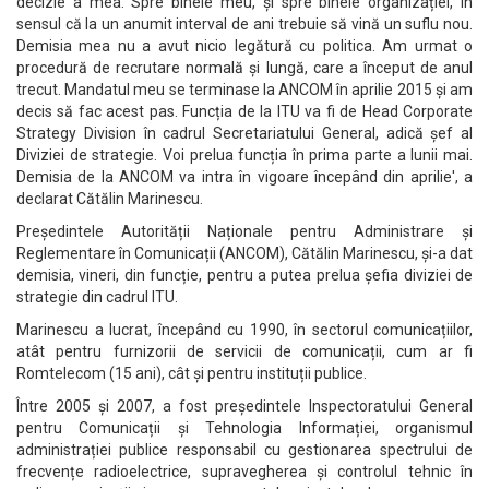
decizie a mea. Spre binele meu, și spre binele organizației, în
sensul că la un anumit interval de ani trebuie să vină un suflu nou.
Demisia mea nu a avut nicio legătură cu politica. Am urmat o
procedură de recrutare normală și lungă, care a început de anul
trecut. Mandatul meu se terminase la ANCOM în aprilie 2015 și am
decis să fac acest pas. Funcția de la ITU va fi de Head Corporate
Strategy Division în cadrul Secretariatului General, adică șef al
Diviziei de strategie. Voi prelua funcția în prima parte a lunii mai.
Demisia de la ANCOM va intra în vigoare începând din aprilie', a
declarat Cătălin Marinescu.
Președintele Autorității Naționale pentru Administrare și
Reglementare în Comunicații (ANCOM), Cătălin Marinescu, și-a dat
demisia, vineri, din funcție, pentru a putea prelua șefia diviziei de
strategie din cadrul ITU.
Marinescu a lucrat, începând cu 1990, în sectorul comunicațiilor,
atât pentru furnizorii de servicii de comunicații, cum ar fi
Romtelecom (15 ani), cât și pentru instituții publice.
Între 2005 și 2007, a fost președintele Inspectoratului General
pentru Comunicații și Tehnologia Informației, organismul
administrației publice responsabil cu gestionarea spectrului de
frecvențe radioelectrice, supravegherea și controlul tehnic în