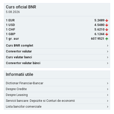
Curs oficial BNR
5.08.2026
1 EUR
5.2489
1 USD
4.5480
1 CHF
5.6210
1 GBP
6.1244
1 gr. aur
607.9521
Curs BNR complet
Convertor valutar
Curs valutar banci
Convertor valutar bănci
Informatii utile
Dictionar Financiar-Bancar
Despre Credite
Despre Leasing
Servicii bancare: Depozite si Conturi de economii
Lista bancilor comerciale