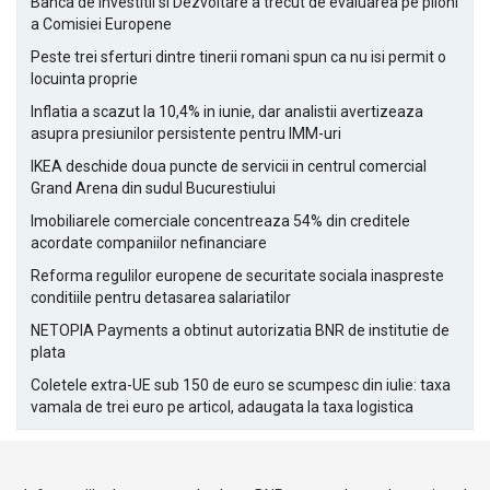
Banca de Investitii si Dezvoltare a trecut de evaluarea pe piloni
a Comisiei Europene
Peste trei sferturi dintre tinerii romani spun ca nu isi permit o
locuinta proprie
Inflatia a scazut la 10,4% in iunie, dar analistii avertizeaza
asupra presiunilor persistente pentru IMM-uri
IKEA deschide doua puncte de servicii in centrul comercial
Grand Arena din sudul Bucurestiului
Imobiliarele comerciale concentreaza 54% din creditele
acordate companiilor nefinanciare
Reforma regulilor europene de securitate sociala inaspreste
conditiile pentru detasarea salariatilor
NETOPIA Payments a obtinut autorizatia BNR de institutie de
plata
Coletele extra-UE sub 150 de euro se scumpesc din iulie: taxa
vamala de trei euro pe articol, adaugata la taxa logistica