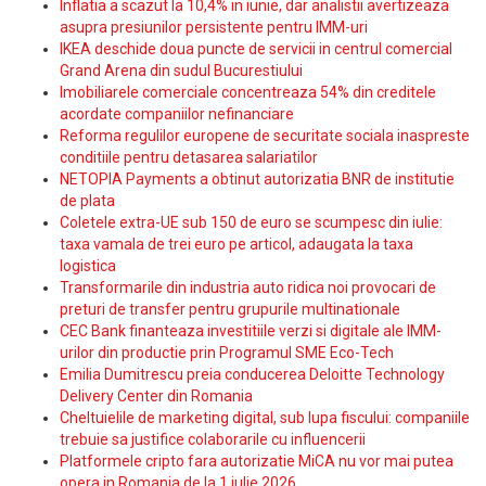
Inflatia a scazut la 10,4% in iunie, dar analistii avertizeaza
asupra presiunilor persistente pentru IMM-uri
IKEA deschide doua puncte de servicii in centrul comercial
Grand Arena din sudul Bucurestiului
Imobiliarele comerciale concentreaza 54% din creditele
acordate companiilor nefinanciare
Reforma regulilor europene de securitate sociala inaspreste
conditiile pentru detasarea salariatilor
NETOPIA Payments a obtinut autorizatia BNR de institutie
de plata
Coletele extra-UE sub 150 de euro se scumpesc din iulie:
taxa vamala de trei euro pe articol, adaugata la taxa
logistica
Transformarile din industria auto ridica noi provocari de
preturi de transfer pentru grupurile multinationale
CEC Bank finanteaza investitiile verzi si digitale ale IMM-
urilor din productie prin Programul SME Eco-Tech
Emilia Dumitrescu preia conducerea Deloitte Technology
Delivery Center din Romania
Cheltuielile de marketing digital, sub lupa fiscului: companiile
trebuie sa justifice colaborarile cu influencerii
Platformele cripto fara autorizatie MiCA nu vor mai putea
opera in Romania de la 1 iulie 2026