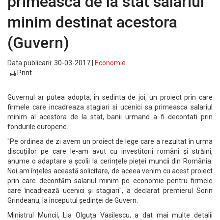
primeasca de la stat salariul
minim destinat acestora
(Guvern)
Data publicarii: 30-03-2017 |
Economie
Print
Guvernul ar putea adopta, in sedinta de joi, un proiect prin care
firmele care incadreaza stagiari si ucenici sa primeasca salariul
minim al acestora de la stat, banii urmand a fi decontati prin
fondurile europene.
"Pe ordinea de zi avem un proiect de lege care a rezultat în urma
discuțiilor pe care le-am avut cu investitorii români și străini,
anume o adaptare a școlii la cerințele pieței muncii din România.
Noi am înțeles această solicitare, de aceea venim cu acest proiect
prin care decontăm salariul minim pe economie pentru firmele
care încadrează ucenici și stagiari", a declarat premierul Sorin
Grindeanu, la începutul ședinței de Guvern.
Ministrul Muncii, Lia Olguța Vasilescu, a dat mai multe detalii