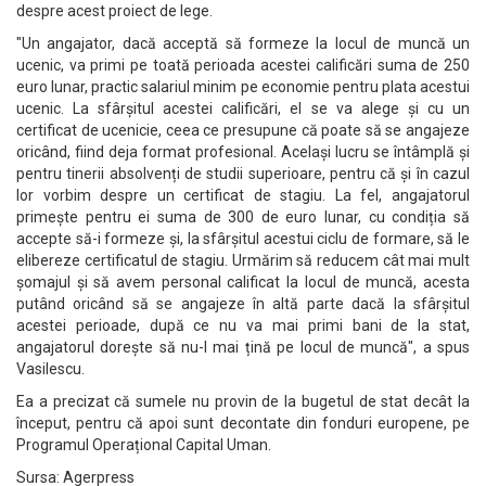
despre acest proiect de lege.
"Un angajator, dacă acceptă să formeze la locul de muncă un
ucenic, va primi pe toată perioada acestei calificări suma de 250
euro lunar, practic salariul minim pe economie pentru plata acestui
ucenic. La sfârșitul acestei calificări, el se va alege și cu un
certificat de ucenicie, ceea ce presupune că poate să se angajeze
oricând, fiind deja format profesional. Același lucru se întâmplă și
pentru tinerii absolvenți de studii superioare, pentru că și în cazul
lor vorbim despre un certificat de stagiu. La fel, angajatorul
primește pentru ei suma de 300 de euro lunar, cu condiția să
accepte să-i formeze și, la sfârșitul acestui ciclu de formare, să le
elibereze certificatul de stagiu. Urmărim să reducem cât mai mult
șomajul și să avem personal calificat la locul de muncă, acesta
putând oricând să se angajeze în altă parte dacă la sfârșitul
acestei perioade, după ce nu va mai primi bani de la stat,
angajatorul dorește să nu-l mai țină pe locul de muncă", a spus
Vasilescu.
Ea a precizat că sumele nu provin de la bugetul de stat decât la
început, pentru că apoi sunt decontate din fonduri europene, pe
Programul Operațional Capital Uman.
Sursa: Agerpress