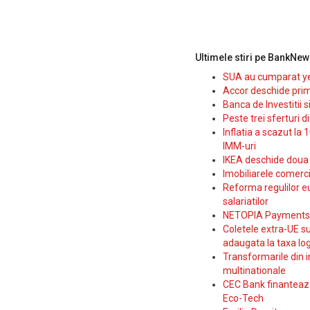
Ultimele stiri pe BankNew
SUA au cumparat yen
Accor deschide prim
Banca de Investitii 
Peste trei sferturi d
Inflatia a scazut la 
IMM-uri
IKEA deschide doua p
Imobiliarele comerc
Reforma regulilor e
salariatilor
NETOPIA Payments a 
Coletele extra-UE su
adaugata la taxa log
Transformarile din i
multinationale
CEC Bank finanteaza 
Eco-Tech