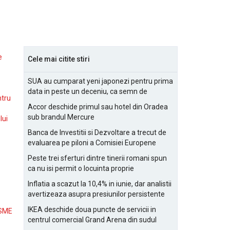
e
Cele mai citite stiri
SUA au cumparat yeni japonezi pentru prima
data in peste un deceniu, ca semn de
ntru
prietenie
Accor deschide primul sau hotel din Oradea
sub brandul Mercure
lui
Banca de Investitii si Dezvoltare a trecut de
evaluarea pe piloni a Comisiei Europene
Peste trei sferturi dintre tinerii romani spun
ca nu isi permit o locuinta proprie
Inflatia a scazut la 10,4% in iunie, dar analistii
avertizeaza asupra presiunilor persistente
pentru IMM-uri
IKEA deschide doua puncte de servicii in
 SME
centrul comercial Grand Arena din sudul