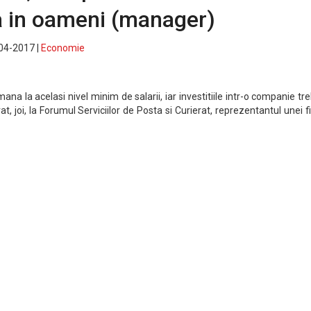
a in oameni (manager)
-04-2017 |
Economie
na la acelasi nivel minim de salarii, iar investitiile intr-o companie tr
t, joi, la Forumul Serviciilor de Posta si Curierat, reprezentantul unei 