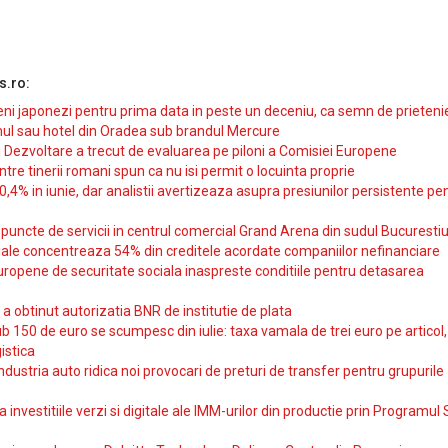
s.ro:
i japonezi pentru prima data in peste un deceniu, ca semn de prieteni
ul sau hotel din Oradea sub brandul Mercure
si Dezvoltare a trecut de evaluarea pe piloni a Comisiei Europene
intre tinerii romani spun ca nu isi permit o locuinta proprie
10,4% in iunie, dar analistii avertizeaza asupra presiunilor persistente pe
uncte de servicii in centrul comercial Grand Arena din sudul Bucurestiu
iale concentreaza 54% din creditele acordate companiilor nefinanciare
uropene de securitate sociala inaspreste conditiile pentru detasarea
obtinut autorizatia BNR de institutie de plata
b 150 de euro se scumpesc din iulie: taxa vamala de trei euro pe articol,
istica
ndustria auto ridica noi provocari de preturi de transfer pentru grupurile
investitiile verzi si digitale ale IMM-urilor din productie prin Programul