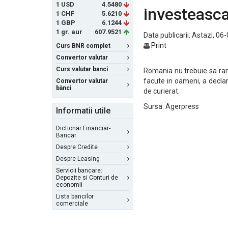
1 USD
4.5480
investeasc
1 CHF
5.6210
1 GBP
6.1244
1 gr. aur
607.9521
Data publicarii: Astazi, 06
Print
Curs BNR complet
Convertor valutar
Curs valutar banci
Romania nu trebuie sa rama
facute in oameni, a declara
Convertor valutar
bănci
de curierat.
Sursa: Agerpress
Informatii utile
Dictionar Financiar-
Bancar
Despre Credite
Despre Leasing
Servicii bancare:
Depozite si Conturi de
economii
Lista bancilor
comerciale