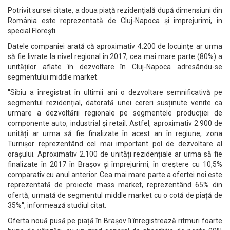
Potrivit sursei citate, a doua piață rezidențială după dimensiuni din
România este reprezentată de Cluj-Napoca și împrejurimi, în
special Florești.
Datele companiei arată că aproximativ 4.200 de locuințe ar urma
să fie livrate la nivel regional în 2017, cea mai mare parte (80%) a
unităților aflate în dezvoltare în Cluj-Napoca adresându-se
segmentului middle market.
''Sibiu a înregistrat în ultimii ani o dezvoltare semnificativă pe
segmentul rezidențial, datorată unei cereri susținute venite ca
urmare a dezvoltării regionale pe segmentele producției de
componente auto, industrial și retail. Astfel, aproximativ 2.900 de
unități ar urma să fie finalizate în acest an în regiune, zona
Turnișor reprezentând cel mai important pol de dezvoltare al
orașului. Aproximativ 2.100 de unități rezidențiale ar urma să fie
finalizate în 2017 în Brașov și împrejurimi, în creștere cu 10,5%
comparativ cu anul anterior. Cea mai mare parte a ofertei noi este
reprezentată de proiecte mass market, reprezentând 65% din
ofertă, urmată de segmentul middle market cu o cotă de piață de
35%'', informează studiul citat.
Oferta nouă pusă pe piață în Brașov îi înregistrează ritmuri foarte