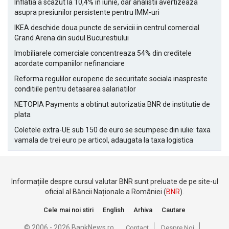
Inflatia a scazut la 10,4% in iunie, dar analistii avertizeaza
asupra presiunilor persistente pentru IMM-uri
IKEA deschide doua puncte de servicii in centrul comercial
Grand Arena din sudul Bucurestiului
Imobiliarele comerciale concentreaza 54% din creditele
acordate companiilor nefinanciare
Reforma regulilor europene de securitate sociala inaspreste
conditiile pentru detasarea salariatilor
NETOPIA Payments a obtinut autorizatia BNR de institutie de
plata
Coletele extra-UE sub 150 de euro se scumpesc din iulie: taxa
vamala de trei euro pe articol, adaugata la taxa logistica
Informațiile despre cursul valutar BNR sunt preluate de pe site-ul
oficial al Băncii Naționale a României (
BNR
).
Cele mai noi stiri
English
Arhiva
Cautare
© 2006 - 2026 BankNews.ro
Contact
Despre Noi