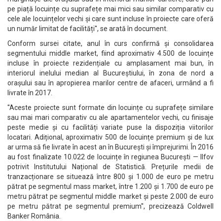
pe piață locuințe cu suprafețe mai mici sau similar comparativ cu
cele ale locuințelor vechi și care sunt incluse în proiecte care oferă
un număr limitat de facilități'', se arată în document.
Conform sursei citate, anul în curs confirmă și consolidarea
segmentului middle market, fiind aproximativ 4.500 de locuințe
incluse în proiecte rezidențiale cu amplasament mai bun, în
interiorul inelului median al Bucureștiului, în zona de nord a
orașului sau în apropierea marilor centre de afaceri, urmând a fi
livrate în 2017.
''Aceste proiecte sunt formate din locuințe cu suprafețe similare
sau mai mari comparativ cu ale apartamentelor vechi, cu finisaje
peste medie și cu facilități variate puse la dispoziția viitorilor
locatari. Adițional, aproximativ 500 de locuințe premium și de lux
ar urma să fie livrate în acest an în București și împrejurimi. În 2016
au fost finalizate 10.022 de locuințe în regiunea București — Ilfov
potrivit Institutului Național de Statistică. Prețurile medii de
tranzacționare se situează între 800 și 1.000 de euro pe metru
pătrat pe segmentul mass market, între 1.200 și 1.700 de euro pe
metru pătrat pe segmentul middle market și peste 2.000 de euro
pe metru pătrat pe segmentul premium'', precizează Coldwell
Banker România.