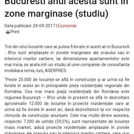
Bucuresti anul acesta sunt in
zone marginase (studiu)
Data publicarii: 24-04-2017 |
Economie
Print
Trei din cinci locuinte care ar putea fi livrate in acest an in Bucuresti
- Ilfov sunt amplasate in zonele marginase ale orasului sau in
interiorul marilor cartiere, iar dimensiunea apartamentelor este
mai mica, se arata intr-un studiu al unei companiei de consultanta
imobiliara remis, luni, AGERPRES.
''Peste 25.000 de locuințe se află în construcție și ar urma să fie
livrate în acest an în principalele piețe rezidențiale regionale din
România. Cea mai mare piață rezidențială din România este
regiunea București — Ilfov unde în prezent se află în dezvoltare
aproximativ 12.000 de locuințe în proiecte rezidențiale care ar
urma să fie livrate în acest an, dacă dezvoltatorii își vor respecta
ritmurile de construcție anunțate. Cele mai multe dintre acestea,
respectiv 7.200 de unități (59,5%), sunt reprezentate de locuințe
mass market, adică proiecte rezidențiale amplasate în zonele
mărginașe ale orașului sau în interiorul marilor cartiere, care pun