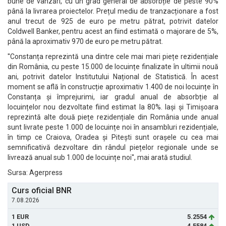
bune de vânzări, cu un grad general de absorbție de peste 90%
până la livrarea proiectelor. Prețul mediu de tranzacționare a fost
anul trecut de 925 de euro pe metru pătrat, potrivit datelor
Coldwell Banker, pentru acest an fiind estimată o majorare de 5%,
până la aproximativ 970 de euro pe metru pătrat.
''Constanța reprezintă una dintre cele mai mari piețe rezidențiale
din România, cu peste 15.000 de locuințe finalizate în ultimii nouă
ani, potrivit datelor Institutului Național de Statistică. În acest
moment se află în construcție aproximativ 1.400 de noi locuințe în
Constanța și împrejurimi, iar gradul anual de absorbție al
locuințelor nou dezvoltate fiind estimat la 80%. Iași și Timișoara
reprezintă alte două piețe rezidențiale din România unde anual
sunt livrate peste 1.000 de locuințe noi în ansambluri rezidențiale,
în timp ce Craiova, Oradea și Pitești sunt orașele cu cea mai
semnificativă dezvoltare din rândul piețelor regionale unde se
livrează anual sub 1.000 de locuințe noi'', mai arată studiul.
Sursa: Agerpress
Curs oficial BNR
7.08.2026
1 EUR
5.2554
1 USD
4.5584