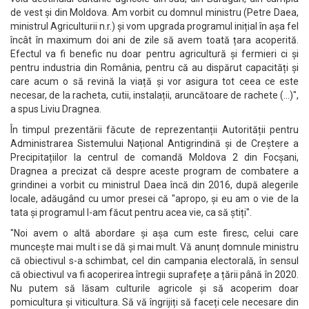
de vest și din Moldova. Am vorbit cu domnul ministru (Petre Daea,
ministrul Agriculturii n.r.) și vom upgrada programul inițial în așa fel
încât în maximum doi ani de zile să avem toată țara acoperită.
Efectul va fi benefic nu doar pentru agricultură și fermieri ci și
pentru industria din România, pentru că au dispărut capacități și
care acum o să revină la viață și vor asigura tot ceea ce este
necesar, de la racheta, cutii, instalații, aruncătoare de rachete (...)",
a spus Liviu Dragnea.
În timpul prezentării făcute de reprezentanții Autorității pentru
Administrarea Sistemului Național Antigrindină și de Creștere a
Precipitațiilor la centrul de comandă Moldova 2 din Focșani,
Dragnea a precizat că despre aceste program de combatere a
grindinei a vorbit cu ministrul Daea încă din 2016, după alegerile
locale, adăugând cu umor presei că "apropo, și eu am o vie de la
tata și programul l-am făcut pentru acea vie, ca să știți".
"Noi avem o altă abordare și așa cum este firesc, celui care
muncește mai mult i se dă și mai mult. Vă anunț domnule ministru
că obiectivul s-a schimbat, cel din campania electorală, în sensul
că obiectivul va fi acoperirea întregii suprafețe a țării până în 2020.
Nu putem să lăsam culturile agricole și să acoperim doar
pomicultura și viticultura. Să vă îngrijiți să faceți cele necesare din