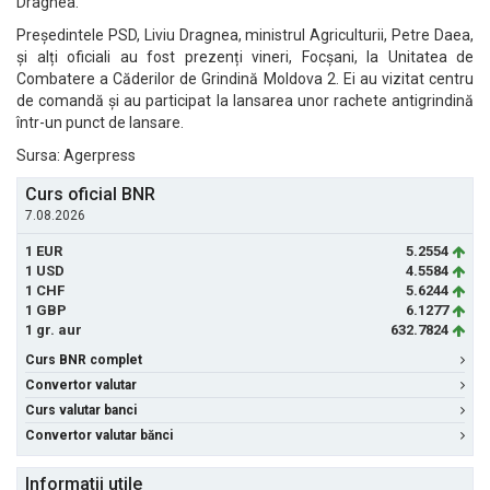
Dragnea.
Președintele PSD, Liviu Dragnea, ministrul Agriculturii, Petre Daea,
și alți oficiali au fost prezenți vineri, Focșani, la Unitatea de
Combatere a Căderilor de Grindină Moldova 2. Ei au vizitat centru
de comandă și au participat la lansarea unor rachete antigrindină
într-un punct de lansare.
Sursa: Agerpress
Curs oficial BNR
7.08.2026
1 EUR
5.2554
1 USD
4.5584
1 CHF
5.6244
1 GBP
6.1277
1 gr. aur
632.7824
Curs BNR complet
Convertor valutar
Curs valutar banci
Convertor valutar bănci
Informatii utile