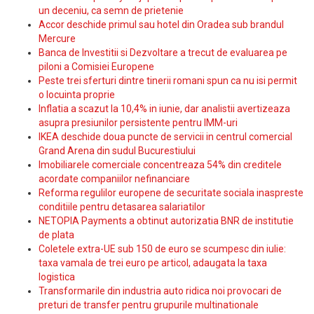
un deceniu, ca semn de prietenie
Accor deschide primul sau hotel din Oradea sub brandul
Mercure
Banca de Investitii si Dezvoltare a trecut de evaluarea pe
piloni a Comisiei Europene
Peste trei sferturi dintre tinerii romani spun ca nu isi permit
o locuinta proprie
Inflatia a scazut la 10,4% in iunie, dar analistii avertizeaza
asupra presiunilor persistente pentru IMM-uri
IKEA deschide doua puncte de servicii in centrul comercial
Grand Arena din sudul Bucurestiului
Imobiliarele comerciale concentreaza 54% din creditele
acordate companiilor nefinanciare
Reforma regulilor europene de securitate sociala inaspreste
conditiile pentru detasarea salariatilor
NETOPIA Payments a obtinut autorizatia BNR de institutie
de plata
Coletele extra-UE sub 150 de euro se scumpesc din iulie:
taxa vamala de trei euro pe articol, adaugata la taxa
logistica
Transformarile din industria auto ridica noi provocari de
preturi de transfer pentru grupurile multinationale