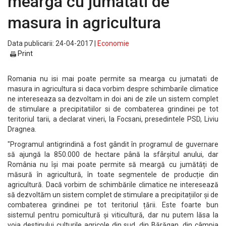
mearga cu jumatati de
masura in agricultura
Data publicarii: 24-04-2017 |
Economie
Print
Romania nu isi mai poate permite sa mearga cu jumatati de
masura in agricultura si daca vorbim despre schimbarile climatice
ne intereseaza sa dezvoltam in doi ani de zile un sistem complet
de stimulare a precipitatiilor si de combaterea grindinei pe tot
teritoriul tarii, a declarat vineri, la Focsani, presedintele PSD, Liviu
Dragnea.
"Programul antigrindină a fost gândit în programul de guvernare
să ajungă la 850.000 de hectare până la sfârșitul anului, dar
România nu își mai poate permite să meargă cu jumătăți de
măsură în agricultură, în toate segmentele de producție din
agricultură. Dacă vorbim de schimbările climatice ne interesează
să dezvoltăm un sistem complet de stimulare a precipitațiilor și de
combaterea grindinei pe tot teritoriul țării. Este foarte bun
sistemul pentru pomicultură și viticultură, dar nu putem lăsa la
voia destinului culturile agricole din sud, din Bărăgan, din câmpia