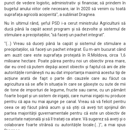
punct de vedere logistic, administrativ și financiar, să prindem în
bugetul anului viitor cele necesare, iar în 2020 să venim cu toată
suprafața agricolă acoperită", a subliniat Dragnea.
Nu în ultimul rând, șeful PSD i-a cerut ministrului Agriculturii să
ducă până la capăt acest program și să dezvolte și sistemul de
stimulare a precipitațiilor, "să faceți un pachet integrat".
"(...) Vreau să duceți până la capăt și sistemul de stimulare a
precipitațiilor, să faceți un pachet integrat. Eu m-am bucurat când
am auzit care este suprafața protejată în R.Moldova, circa 1,6
milioane hectare. Poate părea pentru noi un obiectiv prea mare,
dar eu cred că putem depăși acest obiectiv și faptul că ani de zile
autoritățile românești nu au dat importanța maximă acestui tip de
acțiune arată de fapt o parte din cauzele care au făcut ca
agricultura să se afle în situația în care se găsește cu sute de mii
de tone de importuri de legume, fructe sau carne, cu un pământ
foarte bogat și un sistem de irigații, care numai irigații nu produce
pentru că apa nu mai ajunge pe canal. Vreau să vă felicit pentru
ceea ce ați făcut până acum și să știți că aveți tot sprijinul din
partea majorității guvernamentale pentru că este un obiectiv de
securitate națională și să îl tratați ca atare. Vă sugerez să aveți și o
colaborare foarte strânsă cu autoritățile locale.(...)", a mai spus