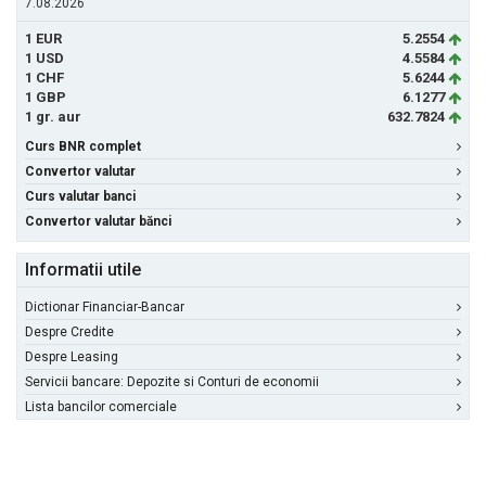
7.08.2026
1 EUR
5.2554
1 USD
4.5584
1 CHF
5.6244
1 GBP
6.1277
1 gr. aur
632.7824
Curs BNR complet
Convertor valutar
Curs valutar banci
Convertor valutar bănci
Informatii utile
Dictionar Financiar-Bancar
Despre Credite
Despre Leasing
Servicii bancare: Depozite si Conturi de economii
Lista bancilor comerciale