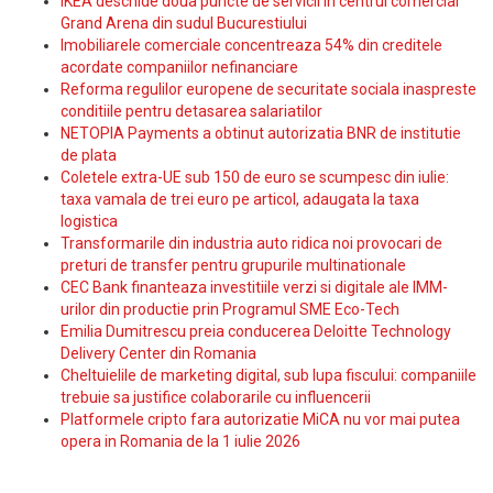
IKEA deschide doua puncte de servicii in centrul comercial
Grand Arena din sudul Bucurestiului
Imobiliarele comerciale concentreaza 54% din creditele
acordate companiilor nefinanciare
Reforma regulilor europene de securitate sociala inaspreste
conditiile pentru detasarea salariatilor
NETOPIA Payments a obtinut autorizatia BNR de institutie
de plata
Coletele extra-UE sub 150 de euro se scumpesc din iulie:
taxa vamala de trei euro pe articol, adaugata la taxa
logistica
Transformarile din industria auto ridica noi provocari de
preturi de transfer pentru grupurile multinationale
CEC Bank finanteaza investitiile verzi si digitale ale IMM-
urilor din productie prin Programul SME Eco-Tech
Emilia Dumitrescu preia conducerea Deloitte Technology
Delivery Center din Romania
Cheltuielile de marketing digital, sub lupa fiscului: companiile
trebuie sa justifice colaborarile cu influencerii
Platformele cripto fara autorizatie MiCA nu vor mai putea
opera in Romania de la 1 iulie 2026