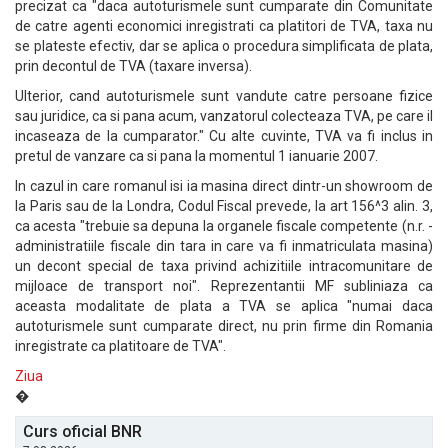
precizat ca "daca autoturismele sunt cumparate din Comunitate
de catre agenti economici inregistrati ca platitori de TVA, taxa nu
se plateste efectiv, dar se aplica o procedura simplificata de plata,
prin decontul de TVA (taxare inversa).
Ulterior, cand autoturismele sunt vandute catre persoane fizice
sau juridice, ca si pana acum, vanzatorul colecteaza TVA, pe care il
incaseaza de la cumparator." Cu alte cuvinte, TVA va fi inclus in
pretul de vanzare ca si pana la momentul 1 ianuarie 2007.
In cazul in care romanul isi ia masina direct dintr-un showroom de
la Paris sau de la Londra, Codul Fiscal prevede, la art 156^3 alin. 3,
ca acesta "trebuie sa depuna la organele fiscale competente (n.r. -
administratiile fiscale din tara in care va fi inmatriculata masina)
un decont special de taxa privind achizitiile intracomunitare de
mijloace de transport noi". Reprezentantii MF subliniaza ca
aceasta modalitate de plata a TVA se aplica "numai daca
autoturismele sunt cumparate direct, nu prin firme din Romania
inregistrate ca platitoare de TVA".
Ziua
�
Curs oficial BNR