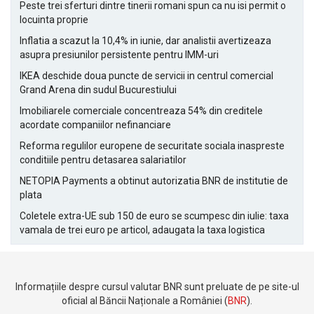
Peste trei sferturi dintre tinerii romani spun ca nu isi permit o
locuinta proprie
Inflatia a scazut la 10,4% in iunie, dar analistii avertizeaza
asupra presiunilor persistente pentru IMM-uri
IKEA deschide doua puncte de servicii in centrul comercial
Grand Arena din sudul Bucurestiului
Imobiliarele comerciale concentreaza 54% din creditele
acordate companiilor nefinanciare
Reforma regulilor europene de securitate sociala inaspreste
conditiile pentru detasarea salariatilor
NETOPIA Payments a obtinut autorizatia BNR de institutie de
plata
Coletele extra-UE sub 150 de euro se scumpesc din iulie: taxa
vamala de trei euro pe articol, adaugata la taxa logistica
Informațiile despre cursul valutar BNR sunt preluate de pe site-ul
oficial al Băncii Naționale a României (
BNR
).