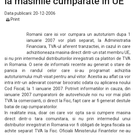
la masinile cumparate in UE
Data publicarii: 20-12-2006
Print
Romanii care isi vor cumpara un autoturism dupa 1
ianuarie 2007 vor plati separat, la Administratia
Financiara, TVA-ul aferent tranzactiei, in cazul in care
achizitioneaza masina direct dintr-un stat membru UE,
si nu prin intermediul distribuitorilor inregistrati ca platitori de TVA
in Romania. O serie de informatii recente au generat o stare de
panica in randul celor care si-au programat achizitia
autoturismului mult-visat pentru anul viitor. Acestia au aflat ca vor
intra intr-un adevarat cosmar birocratic odata cu aplicarea noului
Cod Fiscal, la 1 ianuarie 2007. Potrivit informatiilor in cauza, din
ianuarie 2007 cumparatorii de autovehicule noi nu vor mai plati
TVA la comercianti, ci direct la Fisc, fapt care ar fi generat destule
batai de cap cumparatorilor.
In realitate insa, doar cei care vor opta sa-si cumpere masina
direct dintr-o tara comunitara, si nu prin intermediul unui
distribuitor inregistrat in Romania vor fi obligati de legea fiscala sa
achite separat TVA la Fisc. Oficialii Ministerului Finantelor ne-au