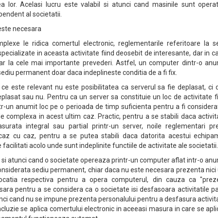
ea lor. Acelasi lucru este valabil si atunci cand masinile sunt opera
endent al societatii.
este necesara
lexe le ridica comertul electronic, reglementarile referitoare la se
ecializate in aceasta activitate fiind deosebit de interesante, dar in c
ar la cele mai importante prevederi. Astfel, un computer dintr-o anu
sediu permanent doar daca indeplineste conditia de a fi fix.
 ce este relevant nu este posibilitatea ca serverul sa fie deplasat, ci
eplasat sau nu. Pentru ca un server sa constituie un loc de activitate fi
tr-un anumit loc pe o perioada de timp suficienta pentru a fi considerat
e complexa in acest ultim caz. Practic, pentru a se stabili daca activi
asurata integral sau partial printr-un server, noile reglementari pr
caz cu caz, pentru a se putea stabili daca datorita acestui echipa
 facilitati acolo unde sunt indeplinite functiile de activitate ale societatii.
 si atunci cand o societate opereaza printr-un computer aflat intr-o an
considerata sediu permanent, chiar daca nu este necesara prezenta nici
 locatia respectiva pentru a opera computerul, din cauza ca "prez
ara pentru a se considera ca o societate isi desfasoara activitatile pa
tunci cand nu se impune prezenta personalului pentru a desfasura activita
cluzie se aplica comertului electronic in aceeasi masura in care se apli