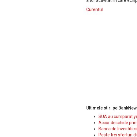
altor activitati in care e
Curentul
Ultimele stiri pe BankNew
SUA au cumparat yen
Accor deschide prim
Banca de Investitii 
Peste trei sferturi d