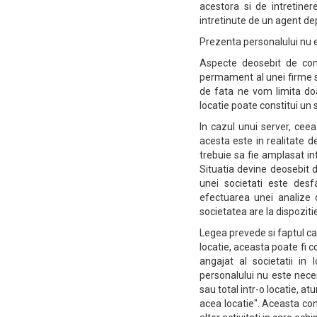
acestora si de intretiner
intretinute de un agent dep
Prezenta personalului nu 
Aspecte deosebit de comp
permament al unei firme sp
de fata ne vom limita do
locatie poate constitui un 
In cazul unui server, ceea
acesta este in realitate d
trebuie sa fie amplasat in
Situatia devine deosebit d
unei societati este desf
efectuarea unei analize 
societatea are la dispozitie
Legea prevede si faptul ca
locatie, aceasta poate fi 
angajat al societatii in
personalului nu este neces
sau total intr-o locatie, a
acea locatie". Aceasta con