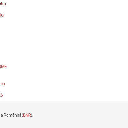
ntru
lui
 SME
 cu
26
e a României (
BNR
).