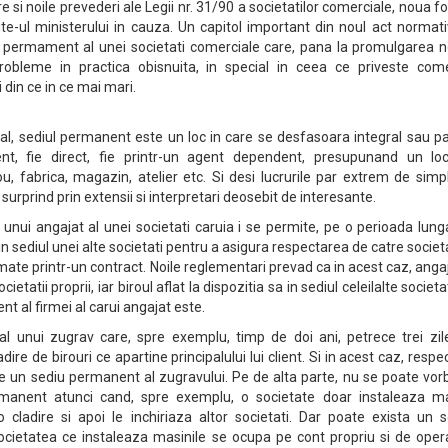
e si noile prevederi ale Legii nr. 31/90 a societatilor comerciale, noua 
ite-ul ministerului in cauza. Un capitol important din noul act normat
lui permament al unei societati comerciale care, pana la promulgarea n
robleme in practica obisnuita, in special in ceea ce priveste come
 din ce in ce mai mari.
scal, sediul permanent este un loc in care se desfasoara integral sau pa
ent, fie direct, fie printr-un agent dependent, presupunand un lo
u, fabrica, magazin, atelier etc. Si desi lucrurile par extrem de simp
urprind prin extensii si interpretari deosebit de interesante.
 unui angajat al unei societati caruia i se permite, pe o perioada lun
 in sediul unei alte societati pentru a asigura respectarea de catre socie
umate printr-un contract. Noile reglementari prevad ca in acest caz, anga
ietatii proprii, iar biroul aflat la dispozitia sa in sediul celeilalte societa
t al firmei al carui angajat este.
al unui zugrav care, spre exemplu, timp de doi ani, petrece trei zil
re de birouri ce apartine principalului lui client. Si in acest caz, respe
uie un sediu permanent al zugravului. Pe de alta parte, nu se poate vor
rmanent atunci cand, spre exemplu, o societate doar instaleaza ma
-o cladire si apoi le inchiriaza altor societati. Dar poate exista un 
cietatea ce instaleaza masinile se ocupa pe cont propriu si de oper