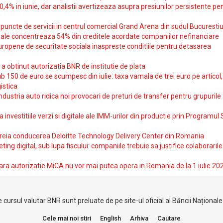
10,4% in iunie, dar analistii avertizeaza asupra presiunilor persistente pe
uncte de servicii in centrul comercial Grand Arena din sudul Bucurestiu
iale concentreaza 54% din creditele acordate companiilor nefinanciare
uropene de securitate sociala inaspreste conditiile pentru detasarea
obtinut autorizatia BNR de institutie de plata
b 150 de euro se scumpesc din iulie: taxa vamala de trei euro pe articol,
istica
ndustria auto ridica noi provocari de preturi de transfer pentru grupurile
investitiile verzi si digitale ale IMM-urilor din productie prin Programul
reia conducerea Deloitte Technology Delivery Center din Romania
ting digital, sub lupa fiscului: companiile trebuie sa justifice colaborarile
ara autorizatie MiCA nu vor mai putea opera in Romania de la 1 iulie 20
 cursul valutar BNR sunt preluate de pe site-ul oficial al Băncii Național
Cele mai noi stiri
English
Arhiva
Cautare