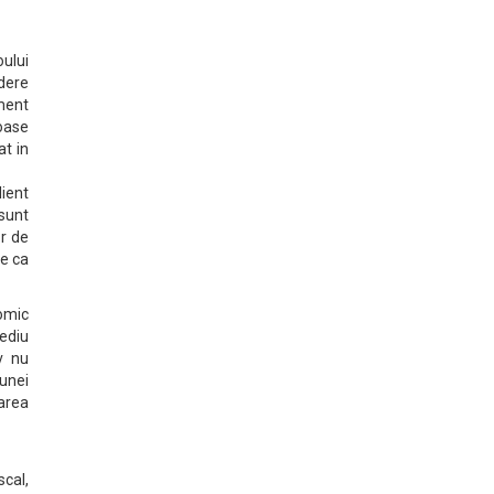
oului
edere
ament
oase
at in
lient
sunt
or de
me ca
nomic
ediu
v nu
 unei
uarea
cal,