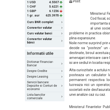
Print
1 USD
4.5507
1 CHF
5.6221
1 GBP
6.1236
Ministerul F
1 gr. aur
625.3970
Cod fiscal, 
Curs BNR complet
importanta s
Convertor valutar
al unei soci
probleme in practica obisn
Curs valutar banci
plina expansiune.
Convertor valutar
bănci
Noile norme surprind prin 
decide sa "posteze" un a
destinate, biroul acestuia
Informatii utile
amenajari interioare care 
Dictionar Financiar-
isi are sediul in locatia res
Bancar
Alta curiozitate a actului
Despre Credite
posteaza un calculator l
Despre Leasing
permanent respectiva loc
Servicii bancare:
lucreaza nici un operator,
Depozite si Conturi de
economii
societati este desfasurata
unei analize caz cu caz.
Lista bancilor
comerciale
Ministerul Finantelor Pub