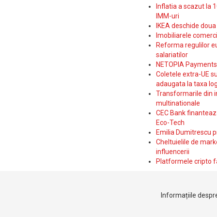
Inflatia a scazut la 
IMM-uri
IKEA deschide doua p
Imobiliarele comerc
Reforma regulilor e
salariatilor
NETOPIA Payments a 
Coletele extra-UE su
adaugata la taxa log
Transformarile din i
multinationale
CEC Bank finanteaza 
Eco-Tech
Emilia Dumitrescu p
Cheltuielile de marke
influencerii
Platformele cripto f
Informațiile despre