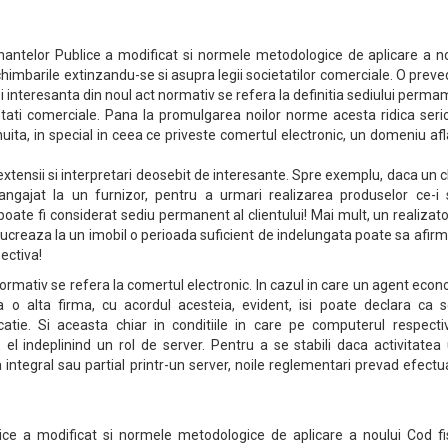
inantelor Publice a modificat si normele metodologice de aplicare a n
schimbarile extinzandu-se si asupra legii societatilor comerciale. O prev
i interesanta din noul act normativ se refera la definitia sediului perm
etati comerciale. Pana la promulgarea noilor norme acesta ridica seri
uita, in special in ceea ce priveste comertul electronic, un domeniu afl
extensii si interpretari deosebit de interesante. Spre exemplu, daca un c
ngajat la un furnizor, pentru a urmari realizarea produselor ce-i 
 poate fi considerat sediu permanent al clientului! Mai mult, un realizat
lucreaza la un imobil o perioada suficient de indelungata poate sa afir
pectiva!
 normativ se refera la comertul electronic. In cazul in care un agent eco
a o alta firma, cu acordul acesteia, evident, isi poate declara ca s
atie. Si aceasta chiar in conditiile in care pe computerul respecti
 el indeplinind un rol de server. Pentru a se stabili daca activitatea
 integral sau partial printr-un server, noile reglementari prevad efect
lice a modificat si normele metodologice de aplicare a noului Cod fis