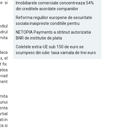
Bucurestiului
te si
Imobiliarele comerciale concentreaza 54%
din creditele acordate companiilor
nefinanciare
Reforma regulilor europene de securitate
sociala inaspreste conditiile pentru
diul
detasarea salariatilor
adrul
NETOPIA Payments a obtinut autorizatia
mita
BNR de institutie de plata
Coletele extra-UE sub 150 de euro se
 daca
scumpesc din iulie: taxa vamala de trei euro
x, el
pe articol, adaugata la taxa logistica
 fix.
tatea
evad
ment
umita
 unui
enta
rtial
ti in
ca si