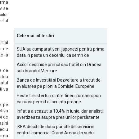
forma
iv se
oilor
rtul
Cele mai citite stiri
rtial
c de
SUA au cumparat yeni japonezi pentru prima
le la
data in peste un deceniu, ca semn de
prietenie
Accor deschide primul sau hotel din Oradea
ga de
sub brandul Mercure
tatea
Banca de Investitii si Dezvoltare a trecut de
jatul
evaluarea pe piloni a Comisiei Europene
ti va
Peste trei sferturi dintre tinerii romani spun
ca nu isi permit o locuinta proprie
e pe
ctiva
Inflatia a scazut la 10,4% in iunie, dar analistii
bi de
avertizeaza asupra presiunilor persistente
sini
pentru IMM-uri
IKEA deschide doua puncte de servicii in
sediu
centrul comercial Grand Arena din sudul
area