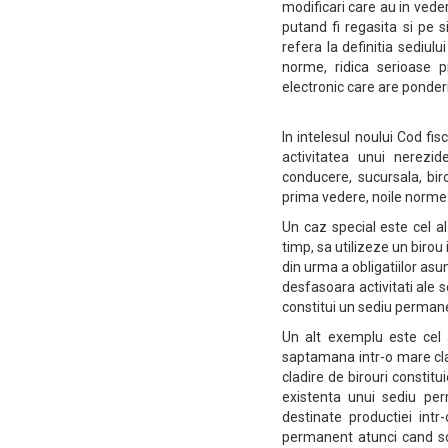
modificari care au in veder
putand fi regasita si pe s
refera la definitia sediu
norme, ridica serioase p
electronic care are ponderi
In intelesul noului Cod fi
activitatea unui nerezid
conducere, sucursala, biro
prima vedere, noile norme s
Un caz special este cel al
timp, sa utilizeze un birou
din urma a obligatiilor as
desfasoara activitati ale soc
constitui un sediu permanen
Un alt exemplu este cel 
saptamana intr-o mare cladi
cladire de birouri constit
existenta unui sediu pe
destinate productiei intr
permanent atunci cand so