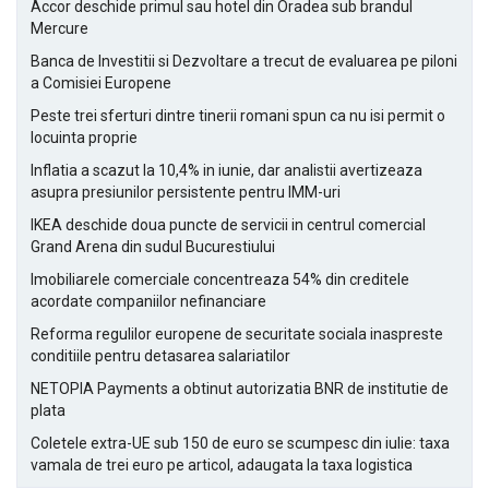
Accor deschide primul sau hotel din Oradea sub brandul
Mercure
Banca de Investitii si Dezvoltare a trecut de evaluarea pe piloni
a Comisiei Europene
Peste trei sferturi dintre tinerii romani spun ca nu isi permit o
locuinta proprie
Inflatia a scazut la 10,4% in iunie, dar analistii avertizeaza
asupra presiunilor persistente pentru IMM-uri
IKEA deschide doua puncte de servicii in centrul comercial
Grand Arena din sudul Bucurestiului
Imobiliarele comerciale concentreaza 54% din creditele
acordate companiilor nefinanciare
Reforma regulilor europene de securitate sociala inaspreste
conditiile pentru detasarea salariatilor
NETOPIA Payments a obtinut autorizatia BNR de institutie de
plata
Coletele extra-UE sub 150 de euro se scumpesc din iulie: taxa
vamala de trei euro pe articol, adaugata la taxa logistica