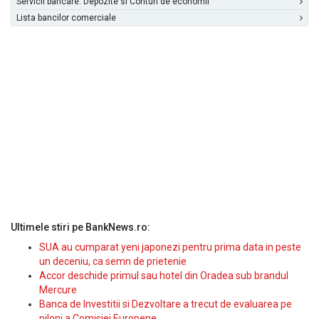
Servicii bancare: Depozite si Conturi de economii
Lista bancilor comerciale
Ultimele stiri pe BankNews.ro:
SUA au cumparat yeni japonezi pentru prima data in peste
un deceniu, ca semn de prietenie
Accor deschide primul sau hotel din Oradea sub brandul
Mercure
Banca de Investitii si Dezvoltare a trecut de evaluarea pe
piloni a Comisiei Europene