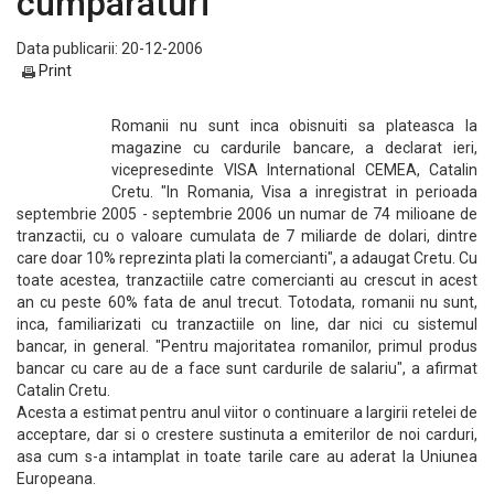
cumparaturi
Data publicarii: 20-12-2006
Print
Romanii nu sunt inca obisnuiti sa plateasca la
magazine cu cardurile bancare, a declarat ieri,
vicepresedinte VISA International CEMEA, Catalin
Cretu. "In Romania, Visa a inregistrat in perioada
septembrie 2005 - septembrie 2006 un numar de 74 milioane de
tranzactii, cu o valoare cumulata de 7 miliarde de dolari, dintre
care doar 10% reprezinta plati la comercianti", a adaugat Cretu. Cu
toate acestea, tranzactiile catre comercianti au crescut in acest
an cu peste 60% fata de anul trecut. Totodata, romanii nu sunt,
inca, familiarizati cu tranzactiile on line, dar nici cu sistemul
bancar, in general. "Pentru majoritatea romanilor, primul produs
bancar cu care au de a face sunt cardurile de salariu", a afirmat
Catalin Cretu.
Acesta a estimat pentru anul viitor o continuare a largirii retelei de
acceptare, dar si o crestere sustinuta a emiterilor de noi carduri,
asa cum s-a intamplat in toate tarile care au aderat la Uniunea
Europeana.