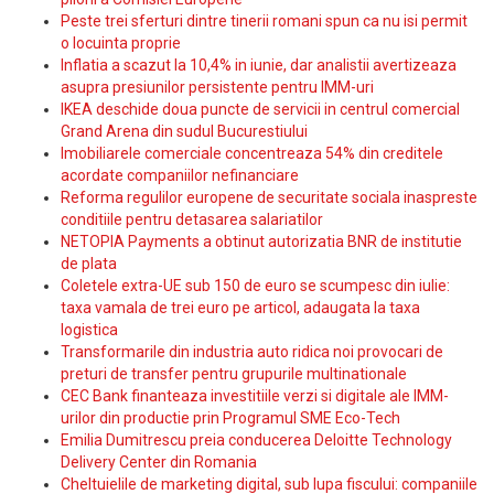
Peste trei sferturi dintre tinerii romani spun ca nu isi permit
o locuinta proprie
Inflatia a scazut la 10,4% in iunie, dar analistii avertizeaza
asupra presiunilor persistente pentru IMM-uri
IKEA deschide doua puncte de servicii in centrul comercial
Grand Arena din sudul Bucurestiului
Imobiliarele comerciale concentreaza 54% din creditele
acordate companiilor nefinanciare
Reforma regulilor europene de securitate sociala inaspreste
conditiile pentru detasarea salariatilor
NETOPIA Payments a obtinut autorizatia BNR de institutie
de plata
Coletele extra-UE sub 150 de euro se scumpesc din iulie:
taxa vamala de trei euro pe articol, adaugata la taxa
logistica
Transformarile din industria auto ridica noi provocari de
preturi de transfer pentru grupurile multinationale
CEC Bank finanteaza investitiile verzi si digitale ale IMM-
urilor din productie prin Programul SME Eco-Tech
Emilia Dumitrescu preia conducerea Deloitte Technology
Delivery Center din Romania
Cheltuielile de marketing digital, sub lupa fiscului: companiile