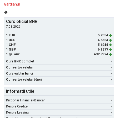
Gardianul
�
Curs oficial BNR
7.08.2026
1 EUR
5.2554
1 USD
4.5584
1 CHF
5.6244
1 GBP
6.1277
1 gr. aur
632.7824
Curs BNR complet
Convertor valutar
Curs valutar banci
Convertor valutar bănci
Informatii utile
Dictionar Financiar-Bancar
Despre Credite
Despre Leasing