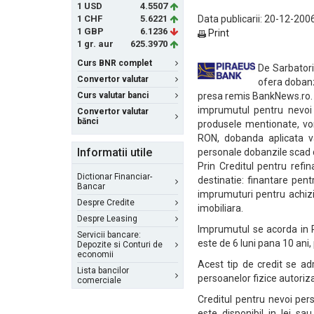
1 USD
4.5507
1 CHF
5.6221
Data publicarii: 20-12-200
1 GBP
6.1236
Print
1 gr. aur
625.3970
Curs BNR complet
De Sarbatori
Convertor valutar
ofera dobanz
Curs valutar banci
presa remis BankNews.ro. 
imprumutul pentru nevoi p
Convertor valutar
bănci
produsele mentionate, vor
RON, dobanda aplicata v
Informatii utile
personale dobanzile scad d
Prin Creditul pentru refi
Dictionar Financiar-
destinatie: finantare pen
Bancar
imprumuturi pentru achizi
Despre Credite
imobiliara.
Despre Leasing
Imprumutul se acorda in 
Servicii bancare:
este de 6 luni pana 10 ani
Depozite si Conturi de
economii
Acest tip de credit se ad
Lista bancilor
persoanelor fizice autoriz
comerciale
Creditul pentru nevoi pe
este disponibil in lei s