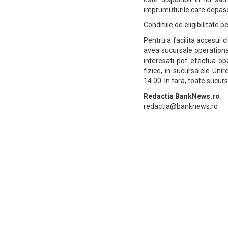
imprumuturile care depas
Conditiile de eligibilitate p
Pentru a facilita accesul 
avea sucursale operationale
interesati pot efectua op
fizice, in sucursalele Unire
14.00. In tara, toate sucurs
Redactia BankNews.ro
redactia@banknews.ro