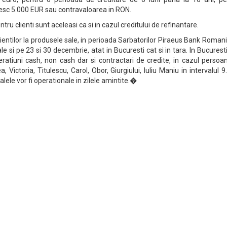
esc 5.000 EUR sau contravaloarea in RON.
entru clienti sunt aceleasi ca si in cazul creditului de refinantare.
clientilor la produsele sale, in perioada Sarbatorilor Piraeus Bank Roman
 si pe 23 si 30 decembrie, atat in Bucuresti cat si in tara. In Bucuresti
eratiuni cash, non cash dar si contractari de credite, in cazul persoa
a, Victoria, Titulescu, Carol, Obor, Giurgiului, Iuliu Maniu in intervalul 9
alele vor fi operationale in zilele amintite.�