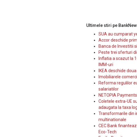
Ultimele stiri pe BankNew
SUA au cumparat yen
Accor deschide prim
Banca de Investitii 
Peste trei sferturi d
Inflatia a scazut la 
IMM-uri
IKEA deschide doua p
Imobiliarele comerc
Reforma regulilor e
salariatilor
NETOPIA Payments a 
Coletele extra-UE su
adaugata la taxa log
Transformarile din i
multinationale
CEC Bank finanteaza 
Eco-Tech