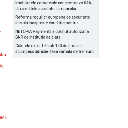
Bucurestiului
Imobiliarele comerciale concentreaza 54%
din creditele acordate companiilor
nefinanciare
Reforma regulilor europene de securitate
sociala inaspreste conditiile pentru
detasarea salariatilor
NETOPIA Payments a obtinut autorizatia
e
BNR de institutie de plata
Coletele extra-UE sub 150 de euro se
scumpesc din iulie: taxa vamala de trei euro
ntru
pe articol, adaugata la taxa logistica
lui
 SME