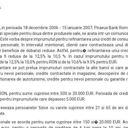
6
, in perioada 18 decembrie 2006 - 15 ianuarie 2007, Piraeus Bank Rom
i speciale pentru doua dintre produsele sale, se arata intr-un comunic
Este vorba despre imprumutul pentru refinantarea unui credit de consu
ersonale. In intervalul mentionat, clientii care contracteaza unul di
 beneficia de dobanzi reduse. Astfel, pentru� refinantarea unui credi
a fi redusa de la 12,5% la 10,5 %. In cazul imprumutului pentru n
e la 12,5% la 10,5% pentru RON si de la 10,6% la 9.5% pentru EUR.
nantare se pot prelua imprumuturi contractate la alte banci si care a
tru nevoi personale, credite contractate in magazine, descoperire de 
tionarea de autoturisme, credite pentru nevoi personale cu garantie r
RON, pentru sume cuprinse intre 500 si 20.000 EUR. Perioada de credi
, pentru imprumuturile care depasesc 5.000 EUR.
reseaza persoanelor fizice cu varste cuprinse intre 21 si 65 de ani d
ate.
rsonale se acorda pentru sume cuprinse intre 150 si� 20.000 EUR. Ac
au euro, pentru o perioada de creditare de 6 luni pana la 10 ani, pe