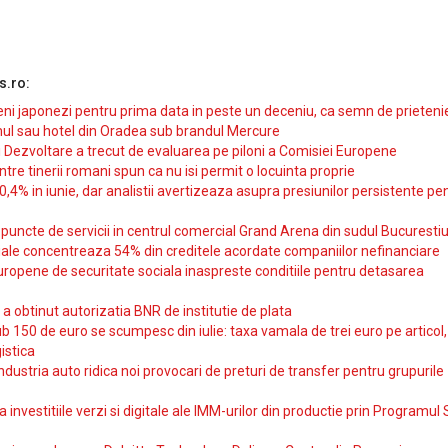
s.ro:
i japonezi pentru prima data in peste un deceniu, ca semn de prieteni
ul sau hotel din Oradea sub brandul Mercure
si Dezvoltare a trecut de evaluarea pe piloni a Comisiei Europene
intre tinerii romani spun ca nu isi permit o locuinta proprie
10,4% in iunie, dar analistii avertizeaza asupra presiunilor persistente pe
uncte de servicii in centrul comercial Grand Arena din sudul Bucurestiu
iale concentreaza 54% din creditele acordate companiilor nefinanciare
uropene de securitate sociala inaspreste conditiile pentru detasarea
obtinut autorizatia BNR de institutie de plata
b 150 de euro se scumpesc din iulie: taxa vamala de trei euro pe articol,
istica
ndustria auto ridica noi provocari de preturi de transfer pentru grupurile
investitiile verzi si digitale ale IMM-urilor din productie prin Programul