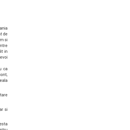
ania
at de
m si
ntre
t in
evoi
u ca
cont,
eala
tare
ar si
esta
ntru