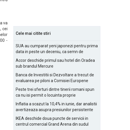
ia va
, cei
Cele mai citite stiri
nelor
.00 -
SUA au cumparat yeni japonezi pentru prima
data in peste un deceniu, ca semn de
prietenie
Accor deschide primul sau hotel din Oradea
sub brandul Mercure
Banca de Investitii si Dezvoltare a trecut de
evaluarea pe piloni a Comisiei Europene
Peste trei sferturi dintre tinerii romani spun
ca nu isi permit o locuinta proprie
Inflatia a scazut la 10,4% in iunie, dar analistii
avertizeaza asupra presiunilor persistente
pentru IMM-uri
IKEA deschide doua puncte de servicii in
centrul comercial Grand Arena din sudul