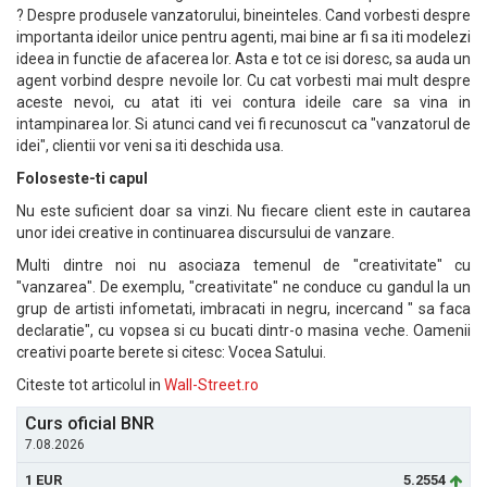
? Despre produsele vanzatorului, bineinteles. Cand vorbesti despre
importanta ideilor unice pentru agenti, mai bine ar fi sa iti modelezi
ideea in functie de afacerea lor. Asta e tot ce isi doresc, sa auda un
agent vorbind despre nevoile lor. Cu cat vorbesti mai mult despre
aceste nevoi, cu atat iti vei contura ideile care sa vina in
intampinarea lor. Si atunci cand vei fi recunoscut ca "vanzatorul de
idei", clientii vor veni sa iti deschida usa.
Foloseste-ti capul
Nu este suficient doar sa vinzi. Nu fiecare client este in cautarea
unor idei creative in continuarea discursului de vanzare.
Multi dintre noi nu asociaza temenul de "creativitate" cu
"vanzarea". De exemplu, "creativitate" ne conduce cu gandul la un
grup de artisti infometati, imbracati in negru, incercand " sa faca
declaratie", cu vopsea si cu bucati dintr-o masina veche. Oamenii
creativi poarte berete si citesc: Vocea Satului.
Citeste tot articolul in
Wall-Street.ro
Curs oficial BNR
7.08.2026
1 EUR
5.2554