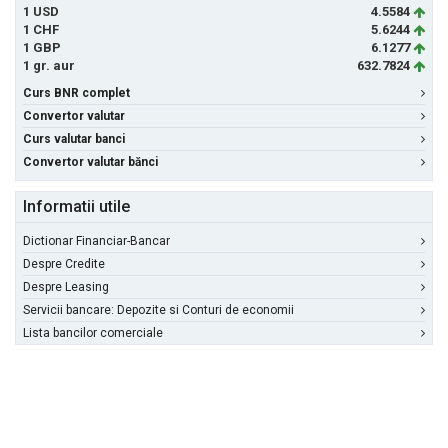
1 USD
4.5584
1 CHF
5.6244
1 GBP
6.1277
1 gr. aur
632.7824
Curs BNR complet
Convertor valutar
Curs valutar banci
Convertor valutar bănci
Informatii utile
Dictionar Financiar-Bancar
Despre Credite
Despre Leasing
Servicii bancare: Depozite si Conturi de economii
Lista bancilor comerciale