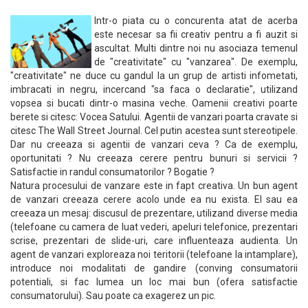
Intr-o piata cu o concurenta atat de acerba
este necesar sa fii creativ pentru a fi auzit si
ascultat. Multi dintre noi nu asociaza temenul
de "creativitate" cu "vanzarea". De exemplu,
"creativitate" ne duce cu gandul la un grup de artisti infometati,
imbracati in negru, incercand "sa faca o declaratie", utilizand
vopsea si bucati dintr-o masina veche. Oamenii creativi poarte
berete si citesc: Vocea Satului. Agentii de vanzari poarta cravate si
citesc The Wall Street Journal. Cel putin acestea sunt stereotipele.
Dar nu creeaza si agentii de vanzari ceva ? Ca de exemplu,
oportunitati ? Nu creeaza cerere pentru bunuri si servicii ?
Satisfactie in randul consumatorilor ? Bogatie ?
Natura procesului de vanzare este in fapt creativa. Un bun agent
de vanzari creeaza cerere acolo unde ea nu exista. El sau ea
creeaza un mesaj: discusul de prezentare, utilizand diverse media
(telefoane cu camera de luat vederi, apeluri telefonice, prezentari
scrise, prezentari de slide-uri, care influenteaza audienta. Un
agent de vanzari exploreaza noi teritorii (telefoane la intamplare),
introduce noi modalitati de gandire (conving consumatorii
potentiali, si fac lumea un loc mai bun (ofera satisfactie
consumatorului). Sau poate ca exagerez un pic.