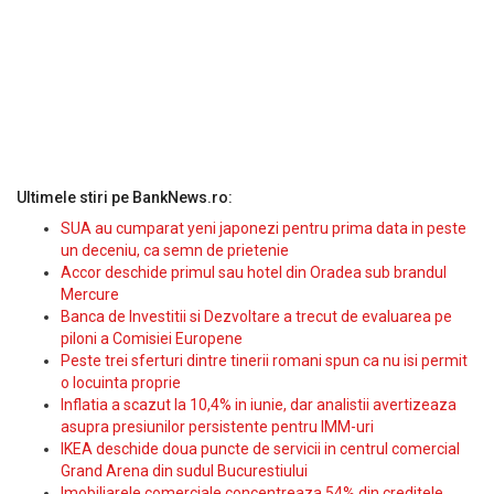
Ultimele stiri pe BankNews.ro:
SUA au cumparat yeni japonezi pentru prima data in peste
un deceniu, ca semn de prietenie
Accor deschide primul sau hotel din Oradea sub brandul
Mercure
Banca de Investitii si Dezvoltare a trecut de evaluarea pe
piloni a Comisiei Europene
Peste trei sferturi dintre tinerii romani spun ca nu isi permit
o locuinta proprie
Inflatia a scazut la 10,4% in iunie, dar analistii avertizeaza
asupra presiunilor persistente pentru IMM-uri
IKEA deschide doua puncte de servicii in centrul comercial
Grand Arena din sudul Bucurestiului
Imobiliarele comerciale concentreaza 54% din creditele