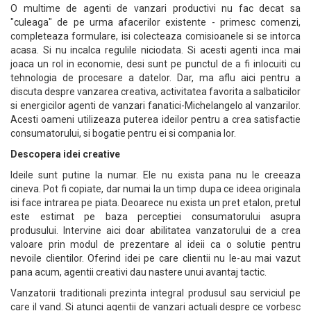
O multime de agenti de vanzari productivi nu fac decat sa
"culeaga" de pe urma afacerilor existente - primesc comenzi,
completeaza formulare, isi colecteaza comisioanele si se intorca
acasa. Si nu incalca regulile niciodata. Si acesti agenti inca mai
joaca un rol in economie, desi sunt pe punctul de a fi inlocuiti cu
tehnologia de procesare a datelor. Dar, ma aflu aici pentru a
discuta despre vanzarea creativa, activitatea favorita a salbaticilor
si energicilor agenti de vanzari fanatici-Michelangelo al vanzarilor.
Acesti oameni utilizeaza puterea ideilor pentru a crea satisfactie
consumatorului, si bogatie pentru ei si compania lor.
Descopera idei creative
Ideile sunt putine la numar. Ele nu exista pana nu le creeaza
cineva. Pot fi copiate, dar numai la un timp dupa ce ideea originala
isi face intrarea pe piata. Deoarece nu exista un pret etalon, pretul
este estimat pe baza perceptiei consumatorului asupra
produsului. Intervine aici doar abilitatea vanzatorului de a crea
valoare prin modul de prezentare al ideii ca o solutie pentru
nevoile clientilor. Oferind idei pe care clientii nu le-au mai vazut
pana acum, agentii creativi dau nastere unui avantaj tactic.
Vanzatorii traditionali prezinta integral produsul sau serviciul pe
care il vand. Si atunci agentii de vanzari actuali despre ce vorbesc