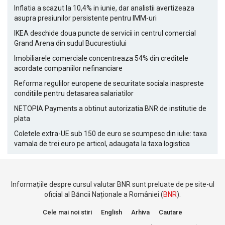
Inflatia a scazut la 10,4% in iunie, dar analistii avertizeaza
asupra presiunilor persistente pentru IMM-uri
IKEA deschide doua puncte de servicii in centrul comercial
Grand Arena din sudul Bucurestiului
Imobiliarele comerciale concentreaza 54% din creditele
acordate companiilor nefinanciare
Reforma regulilor europene de securitate sociala inaspreste
conditiile pentru detasarea salariatilor
NETOPIA Payments a obtinut autorizatia BNR de institutie de
plata
Coletele extra-UE sub 150 de euro se scumpesc din iulie: taxa
vamala de trei euro pe articol, adaugata la taxa logistica
Informațiile despre cursul valutar BNR sunt preluate de pe site-ul
oficial al Băncii Naționale a României (
BNR
).
Cele mai noi stiri
English
Arhiva
Cautare