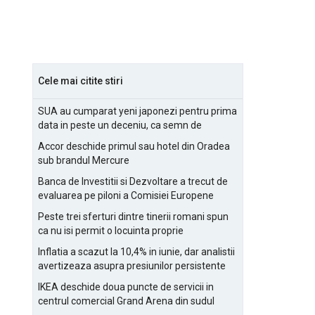
Cele mai citite stiri
SUA au cumparat yeni japonezi pentru prima
data in peste un deceniu, ca semn de
prietenie
Accor deschide primul sau hotel din Oradea
sub brandul Mercure
Banca de Investitii si Dezvoltare a trecut de
evaluarea pe piloni a Comisiei Europene
Peste trei sferturi dintre tinerii romani spun
ca nu isi permit o locuinta proprie
Inflatia a scazut la 10,4% in iunie, dar analistii
avertizeaza asupra presiunilor persistente
pentru IMM-uri
IKEA deschide doua puncte de servicii in
centrul comercial Grand Arena din sudul