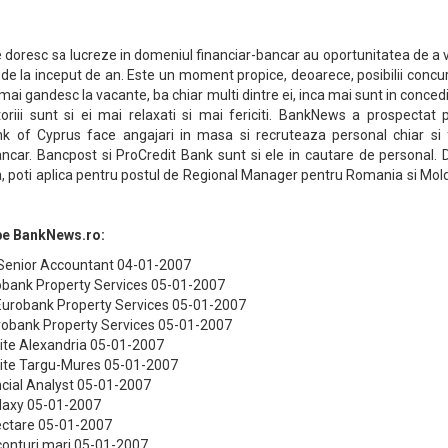
e doresc sa lucreze in domeniul financiar-bancar au oportunitatea de a
e de la inceput de an. Este un moment propice, deoarece, posibilii concu
 mai gandesc la vacante, ba chiar multi dintre ei, inca mai sunt in conce
oriii sunt si ei mai relaxati si mai fericiti. BankNews a prospectat 
ank of Cyprus face angajari in masa si recruteaza personal chiar si 
ncar. Bancpost si ProCredit Bank sunt si ele in cautare de personal. 
nta, poti aplica pentru postul de Regional Manager pentru Romania si Mo
 pe BankNews.ro:
Senior Accountant 04-01-2007
obank Property Services 05-01-2007
 Eurobank Property Services 05-01-2007
urobank Property Services 05-01-2007
dite Alexandria 05-01-2007
edite Targu-Mures 05-01-2007
ncial Analyst 05-01-2007
laxy 05-01-2007
lectare 05-01-2007
conturi mari 05-01-2007