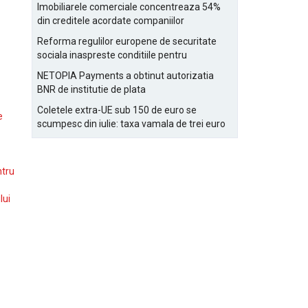
Bucurestiului
Imobiliarele comerciale concentreaza 54%
din creditele acordate companiilor
nefinanciare
Reforma regulilor europene de securitate
sociala inaspreste conditiile pentru
detasarea salariatilor
NETOPIA Payments a obtinut autorizatia
BNR de institutie de plata
Coletele extra-UE sub 150 de euro se
e
scumpesc din iulie: taxa vamala de trei euro
pe articol, adaugata la taxa logistica
ntru
lui