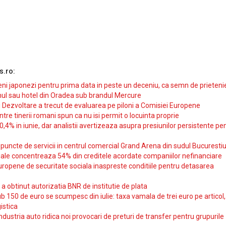
s.ro:
i japonezi pentru prima data in peste un deceniu, ca semn de prieteni
ul sau hotel din Oradea sub brandul Mercure
si Dezvoltare a trecut de evaluarea pe piloni a Comisiei Europene
intre tinerii romani spun ca nu isi permit o locuinta proprie
10,4% in iunie, dar analistii avertizeaza asupra presiunilor persistente pe
uncte de servicii in centrul comercial Grand Arena din sudul Bucurestiu
iale concentreaza 54% din creditele acordate companiilor nefinanciare
uropene de securitate sociala inaspreste conditiile pentru detasarea
obtinut autorizatia BNR de institutie de plata
b 150 de euro se scumpesc din iulie: taxa vamala de trei euro pe articol,
istica
ndustria auto ridica noi provocari de preturi de transfer pentru grupurile