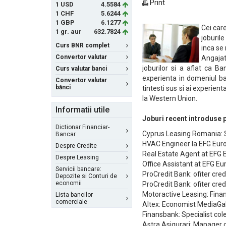
Print
1 USD
4.5584
1 CHF
5.6244
1 GBP
6.1277
Cei car
1 gr. aur
632.7824
joburil
Curs BNR complet
inca se
Convertor valutar
Angajat
joburilor si a aflat ca B
Curs valutar banci
experienta in domeniul ba
Convertor valutar
bănci
tintesti sus si ai experie
la Western Union.
Informatii utile
Joburi recent introduse
Dictionar Financiar-
Cyprus Leasing Romania: 
Bancar
HVAC Engineer la EFG Eur
Despre Credite
Real Estate Agent at EFG
Despre Leasing
Office Assistant at EFG E
Servicii bancare:
ProCredit Bank: ofiter cre
Depozite si Conturi de
economii
ProCredit Bank: ofiter cr
Motoractive Leasing: Fina
Lista bancilor
comerciale
Altex: Economist MediaGa
Finansbank: Specialist co
Astra Asigurari: Manager 