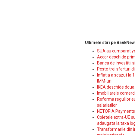
Ultimele stiri pe BankNew
SUA au cumparat yen
Accor deschide prim
Banca de Investitii 
Peste trei sferturi d
Inflatia a scazut la 
IMM-uri
IKEA deschide doua p
Imobiliarele comerc
Reforma regulilor e
salariatilor
NETOPIA Payments a 
Coletele extra-UE su
adaugata la taxa log
Transformarile din i