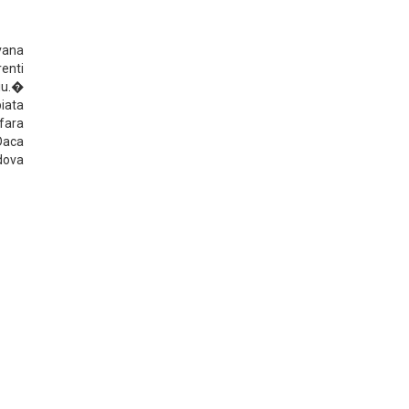
 vana
renti
diu.�
piata
fara
Daca
ldova