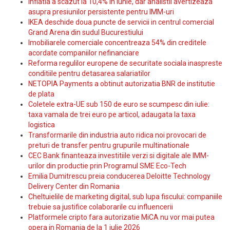
Inflatia a scazut la 10,4% in iunie, dar analistii avertizeaza
asupra presiunilor persistente pentru IMM-uri
IKEA deschide doua puncte de servicii in centrul comercial
Grand Arena din sudul Bucurestiului
Imobiliarele comerciale concentreaza 54% din creditele
acordate companiilor nefinanciare
Reforma regulilor europene de securitate sociala inaspreste
conditiile pentru detasarea salariatilor
NETOPIA Payments a obtinut autorizatia BNR de institutie
de plata
Coletele extra-UE sub 150 de euro se scumpesc din iulie:
taxa vamala de trei euro pe articol, adaugata la taxa
logistica
Transformarile din industria auto ridica noi provocari de
preturi de transfer pentru grupurile multinationale
CEC Bank finanteaza investitiile verzi si digitale ale IMM-
urilor din productie prin Programul SME Eco-Tech
Emilia Dumitrescu preia conducerea Deloitte Technology
Delivery Center din Romania
Cheltuielile de marketing digital, sub lupa fiscului: companiile
trebuie sa justifice colaborarile cu influencerii
Platformele cripto fara autorizatie MiCA nu vor mai putea
opera in Romania de la 1 iulie 2026