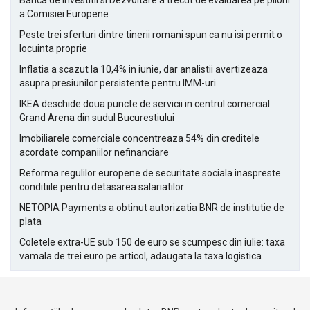
Banca de Investitii si Dezvoltare a trecut de evaluarea pe piloni
a Comisiei Europene
Peste trei sferturi dintre tinerii romani spun ca nu isi permit o
locuinta proprie
Inflatia a scazut la 10,4% in iunie, dar analistii avertizeaza
asupra presiunilor persistente pentru IMM-uri
IKEA deschide doua puncte de servicii in centrul comercial
Grand Arena din sudul Bucurestiului
Imobiliarele comerciale concentreaza 54% din creditele
acordate companiilor nefinanciare
Reforma regulilor europene de securitate sociala inaspreste
conditiile pentru detasarea salariatilor
NETOPIA Payments a obtinut autorizatia BNR de institutie de
plata
Coletele extra-UE sub 150 de euro se scumpesc din iulie: taxa
vamala de trei euro pe articol, adaugata la taxa logistica