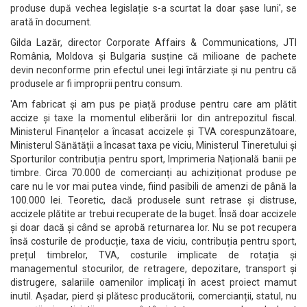
produse după vechea legislație s-a scurtat la doar șase luni', se
arată în document.
Gilda Lazăr, director Corporate Affairs & Communications, JTI
România, Moldova și Bulgaria susține că milioane de pachete
devin neconforme prin efectul unei legi întârziate și nu pentru că
produsele ar fi improprii pentru consum.
'Am fabricat și am pus pe piață produse pentru care am plătit
accize și taxe la momentul eliberării lor din antrepozitul fiscal.
Ministerul Finanțelor a încasat accizele și TVA corespunzătoare,
Ministerul Sănătății a încasat taxa pe viciu, Ministerul Tineretului și
Sporturilor contribuția pentru sport, Imprimeria Națională banii pe
timbre. Circa 70.000 de comercianți au achiziționat produse pe
care nu le vor mai putea vinde, fiind pasibili de amenzi de până la
100.000 lei. Teoretic, dacă produsele sunt retrase și distruse,
accizele plătite ar trebui recuperate de la buget. Însă doar accizele
și doar dacă și când se aprobă returnarea lor. Nu se pot recupera
însă costurile de producție, taxa de viciu, contribuția pentru sport,
prețul timbrelor, TVA, costurile implicate de rotația și
managementul stocurilor, de retragere, depozitare, transport și
distrugere, salariile oamenilor implicați în acest proiect mamut
inutil. Așadar, pierd și plătesc producătorii, comercianții, statul, nu