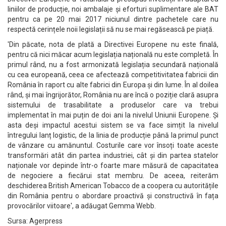
liniilor de producție, noi ambalaje și eforturi suplimentare ale BAT
pentru ca pe 20 mai 2017 niciunul dintre pachetele care nu
respectă cerințele noii legislații să nu se mai regăsească pe piață.
'Din păcate, nota de plată a Directivei Europene nu este finală,
pentru că nici măcar acum legislația națională nu este completă. În
primul rând, nu a fost armonizată legislația secundară națională
cu cea europeană, ceea ce afectează competitivitatea fabricii din
România în raport cu alte fabrici din Europa și din lume. În al doilea
rând, și mai îngrijorător, România nu are încă o poziție clară asupra
sistemului de trasabilitate a produselor care va trebui
implementat în mai puțin de doi ani la nivelul Uniunii Europene. Și
asta deși impactul acestui sistem se va face simțit la nivelul
întregului lanț logistic, de la linia de producție până la primul punct
de vânzare cu amănuntul. Costurile care vor însoți toate aceste
transformări atât din partea industriei, cât și din partea statelor
naționale vor depinde într-o foarte mare măsură de capacitatea
de negociere a fiecărui stat membru. De aceea, reiterăm
deschiderea British American Tobacco de a coopera cu autoritățile
din România pentru o abordare proactivă și constructivă în fața
provocărilor viitoare', a adăugat Gemma Webb.
Sursa: Agerpress