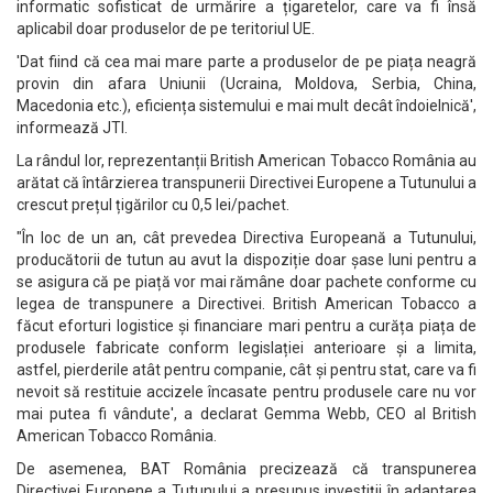
informatic sofisticat de urmărire a țigaretelor, care va fi însă
aplicabil doar produselor de pe teritoriul UE.
'Dat fiind că cea mai mare parte a produselor de pe piața neagră
provin din afara Uniunii (Ucraina, Moldova, Serbia, China,
Macedonia etc.), eficiența sistemului e mai mult decât îndoielnică',
informează JTI.
La rândul lor, reprezentanții British American Tobacco România au
arătat că întârzierea transpunerii Directivei Europene a Tutunului a
crescut prețul țigărilor cu 0,5 lei/pachet.
"În loc de un an, cât prevedea Directiva Europeană a Tutunului,
producătorii de tutun au avut la dispoziție doar șase luni pentru a
se asigura că pe piață vor mai rămâne doar pachete conforme cu
legea de transpunere a Directivei. British American Tobacco a
făcut eforturi logistice și financiare mari pentru a curăța piața de
produsele fabricate conform legislației anterioare și a limita,
astfel, pierderile atât pentru companie, cât și pentru stat, care va fi
nevoit să restituie accizele încasate pentru produsele care nu vor
mai putea fi vândute', a declarat Gemma Webb, CEO al British
American Tobacco România.
De asemenea, BAT România precizează că transpunerea
Directivei Europene a Tutunului a presupus investiții în adaptarea