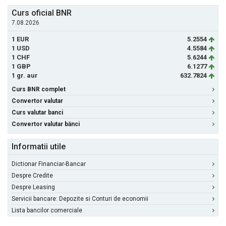
Curs oficial BNR
7.08.2026
1 EUR
5.2554
1 USD
4.5584
1 CHF
5.6244
1 GBP
6.1277
1 gr. aur
632.7824
Curs BNR complet
Convertor valutar
Curs valutar banci
Convertor valutar bănci
Informatii utile
Dictionar Financiar-Bancar
Despre Credite
Despre Leasing
Servicii bancare: Depozite si Conturi de economii
Lista bancilor comerciale