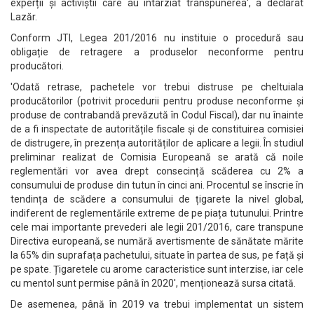
experții și activiștii care au întârziat transpunerea', a declarat
Lazăr.
Conform JTI, Legea 201/2016 nu instituie o procedură sau
obligație de retragere a produselor neconforme pentru
producători.
'Odată retrase, pachetele vor trebui distruse pe cheltuiala
producătorilor (potrivit procedurii pentru produse neconforme și
produse de contrabandă prevăzută în Codul Fiscal), dar nu înainte
de a fi inspectate de autoritățile fiscale și de constituirea comisiei
de distrugere, în prezența autorităților de aplicare a legii. În studiul
preliminar realizat de Comisia Europeană se arată că noile
reglementări vor avea drept consecință scăderea cu 2% a
consumului de produse din tutun în cinci ani. Procentul se înscrie în
tendința de scădere a consumului de țigarete la nivel global,
indiferent de reglementările extreme de pe piața tutunului. Printre
cele mai importante prevederi ale legii 201/2016, care transpune
Directiva europeană, se numără avertismente de sănătate mărite
la 65% din suprafața pachetului, situate în partea de sus, pe față și
pe spate. Țigaretele cu arome caracteristice sunt interzise, iar cele
cu mentol sunt permise până în 2020', menționează sursa citată.
De asemenea, până în 2019 va trebui implementat un sistem