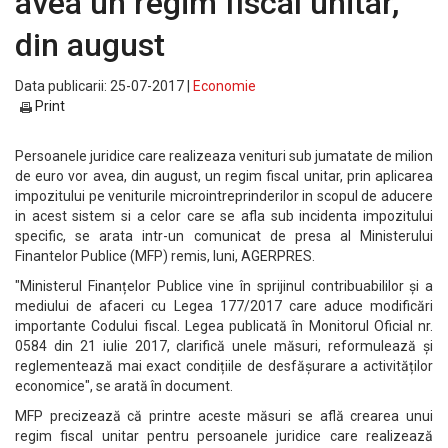
avea un regim fiscal unitar,
din august
Data publicarii: 25-07-2017 |
Economie
Print
Persoanele juridice care realizeaza venituri sub jumatate de milion
de euro vor avea, din august, un regim fiscal unitar, prin aplicarea
impozitului pe veniturile microintreprinderilor in scopul de aducere
in acest sistem si a celor care se afla sub incidenta impozitului
specific, se arata intr-un comunicat de presa al Ministerului
Finantelor Publice (MFP) remis, luni, AGERPRES.
"Ministerul Finanțelor Publice vine în sprijinul contribuabililor și a
mediului de afaceri cu Legea 177/2017 care aduce modificări
importante Codului fiscal. Legea publicată în Monitorul Oficial nr.
0584 din 21 iulie 2017, clarifică unele măsuri, reformulează și
reglementează mai exact condițiile de desfășurare a activităților
economice", se arată în document.
MFP precizează că printre aceste măsuri se află crearea unui
regim fiscal unitar pentru persoanele juridice care realizează