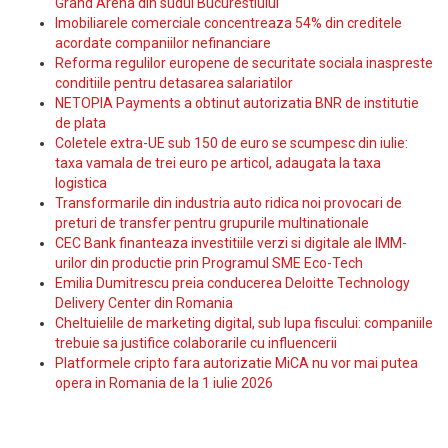
Grand Arena din sudul Bucurestiului
Imobiliarele comerciale concentreaza 54% din creditele
acordate companiilor nefinanciare
Reforma regulilor europene de securitate sociala inaspreste
conditiile pentru detasarea salariatilor
NETOPIA Payments a obtinut autorizatia BNR de institutie
de plata
Coletele extra-UE sub 150 de euro se scumpesc din iulie:
taxa vamala de trei euro pe articol, adaugata la taxa
logistica
Transformarile din industria auto ridica noi provocari de
preturi de transfer pentru grupurile multinationale
CEC Bank finanteaza investitiile verzi si digitale ale IMM-
urilor din productie prin Programul SME Eco-Tech
Emilia Dumitrescu preia conducerea Deloitte Technology
Delivery Center din Romania
Cheltuielile de marketing digital, sub lupa fiscului: companiile
trebuie sa justifice colaborarile cu influencerii
Platformele cripto fara autorizatie MiCA nu vor mai putea
opera in Romania de la 1 iulie 2026