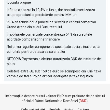
locuinta proprie
Inflatia a scazut la 10,4% in iunie, dar analistii avertizeaza
asupra presiunilor persistente pentru IMM-uri
IKEA deschide doua puncte de servicii in centrul comercial
Grand Arena din sudul Bucurestiului
Imobiliarele comerciale concentreaza 54% din creditele
acordate companiilor nefinanciare
Reforma regulilor europene de securitate sociala inaspreste
conditiile pentru detasarea salariatilor
NETOPIA Payments a obtinut autorizatia BNR de institutie de
plata
Coletele extra-UE sub 150 de euro se scumpesc din iulie: taxa
vamala de trei euro pe articol, adaugata la taxa logistica
Informațiile despre cursul valutar BNR sunt preluate de pe site-ul
oficial al Băncii Naționale a României (
BNR
).
Cele mai noi stiri
English
Arhiva
Cautare