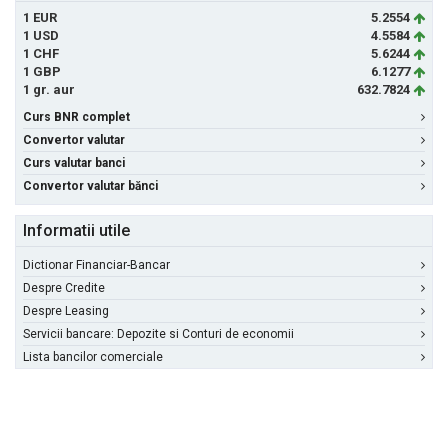
1 EUR
5.2554
1 USD
4.5584
1 CHF
5.6244
1 GBP
6.1277
1 gr. aur
632.7824
Curs BNR complet
Convertor valutar
Curs valutar banci
Convertor valutar bănci
Informatii utile
Dictionar Financiar-Bancar
Despre Credite
Despre Leasing
Servicii bancare: Depozite si Conturi de economii
Lista bancilor comerciale