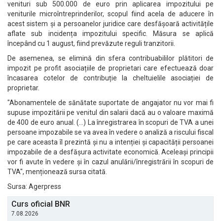
venituri sub 500.000 de euro prin aplicarea impozitului pe
veniturile microîntreprinderilor, scopul fiind acela de aducere în
acest sistem și a persoanelor juridice care desfășoară activitățile
aflate sub incidența impozitului specific. Măsura se aplică
începând cu 1 august, fiind prevăzute reguli tranzitorii.
De asemenea, se elimină din sfera contribuabililor plătitori de
impozit pe profit asociațiile de proprietari care efectuează doar
încasarea cotelor de contribuție la cheltuielile asociației de
proprietar.
"Abonamentele de sănătate suportate de angajator nu vor mai fi
supuse impozitării pe venitul din salarii dacă au o valoare maximă
de 400 de euro anual. (...) La înregistrarea în scopuri de TVA a unei
persoane impozabile se va avea în vedere o analiză a riscului fiscal
pe care aceasta îl prezintă și nu a intenției și capacității persoanei
impozabile de a desfășura activitate economică. Aceleași principii
vor fi avute în vedere și în cazul anulării/înregistrării în scopuri de
TVA", menționează sursa citată.
Sursa: Agerpress
Curs oficial BNR
7.08.2026