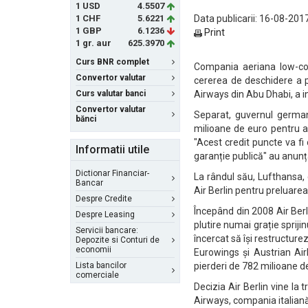
1 USD
4.5507
1 CHF
5.6221
Data publicarii: 16-08-2017
1 GBP
6.1236
Print
1 gr. aur
625.3970
Curs BNR complet
Compania aeriana low-cos
Convertor valutar
cererea de deschidere a p
Curs valutar banci
Airways din Abu Dhabi, a in
Convertor valutar
Separat, guvernul german
bănci
milioane de euro pentru a 
"Acest credit puncte va fi 
Informatii utile
garanție publică" au anunț
Dictionar Financiar-
La rândul său, Lufthansa,
Bancar
Air Berlin pentru preluarea
Despre Credite
Începând din 2008 Air Berlin
Despre Leasing
plutire numai grație sprijin
Servicii bancare:
încercat să își restructurez
Depozite si Conturi de
economii
Eurowings și Austrian Air
Lista bancilor
pierderi de 782 milioane d
comerciale
Decizia Air Berlin vine la 
Airways, compania italiană