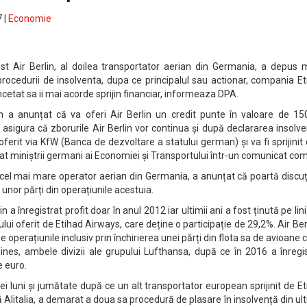
 |
Economie
t Air Berlin, al doilea transportator aerian din Germania, a depus m
rocedurii de insolventa, dupa ce principalul sau actionar, compania E
cetat sa ii mai acorde sprijin financiar, informeaza DPA.
 a anunțat că va oferi Air Berlin un credit punte în valoare de 15
asigura că zborurile Air Berlin vor continua și după declararea insolve
oferit via KfW (Banca de dezvoltare a statului german) și va fi sprijinit
at miniștrii germani ai Economiei și Transportului într-un comunicat co
 cel mai mare operator aerian din Germania, a anunțat că poartă discuț
 unor părți din operațiunile acestuia.
 a înregistrat profit doar în anul 2012 iar ultimii ani a fost ținută pe lin
ului oferit de Etihad Airways, care deține o participație de 29,2%. Air Ber
e operațiunile inclusiv prin închirierea unei părți din flota sa de avioane 
lines, ambele divizii ale grupului Lufthansa, după ce în 2016 a înregi
e euro.
trei luni și jumătate după ce un alt transportator european sprijinit de E
 Alitalia, a demarat a doua sa procedură de plasare în insolvență din ul