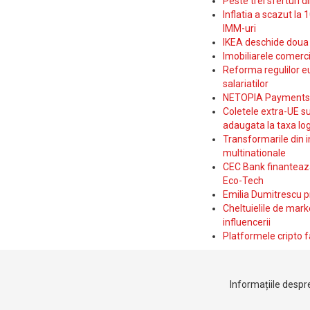
Peste trei sferturi d
Inflatia a scazut la 
IMM-uri
IKEA deschide doua p
Imobiliarele comerc
Reforma regulilor e
salariatilor
NETOPIA Payments a 
Coletele extra-UE su
adaugata la taxa log
Transformarile din i
multinationale
CEC Bank finanteaza 
Eco-Tech
Emilia Dumitrescu p
Cheltuielile de marke
influencerii
Platformele cripto f
Informațiile despre