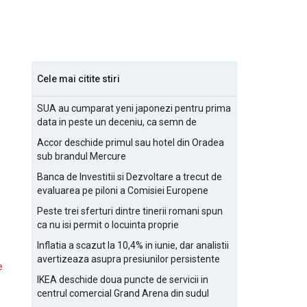
Cele mai citite stiri
SUA au cumparat yeni japonezi pentru prima
data in peste un deceniu, ca semn de
prietenie
Accor deschide primul sau hotel din Oradea
sub brandul Mercure
Banca de Investitii si Dezvoltare a trecut de
evaluarea pe piloni a Comisiei Europene
Peste trei sferturi dintre tinerii romani spun
ca nu isi permit o locuinta proprie
Inflatia a scazut la 10,4% in iunie, dar analistii
avertizeaza asupra presiunilor persistente
e
pentru IMM-uri
IKEA deschide doua puncte de servicii in
centrul comercial Grand Arena din sudul