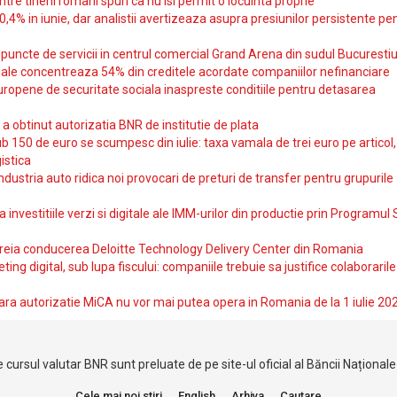
intre tinerii romani spun ca nu isi permit o locuinta proprie
10,4% in iunie, dar analistii avertizeaza asupra presiunilor persistente pe
uncte de servicii in centrul comercial Grand Arena din sudul Bucurestiu
iale concentreaza 54% din creditele acordate companiilor nefinanciare
uropene de securitate sociala inaspreste conditiile pentru detasarea
obtinut autorizatia BNR de institutie de plata
b 150 de euro se scumpesc din iulie: taxa vamala de trei euro pe articol,
istica
ndustria auto ridica noi provocari de preturi de transfer pentru grupurile
investitiile verzi si digitale ale IMM-urilor din productie prin Programul
reia conducerea Deloitte Technology Delivery Center din Romania
ting digital, sub lupa fiscului: companiile trebuie sa justifice colaborarile
ara autorizatie MiCA nu vor mai putea opera in Romania de la 1 iulie 20
 cursul valutar BNR sunt preluate de pe site-ul oficial al Băncii Național
Cele mai noi stiri
English
Arhiva
Cautare