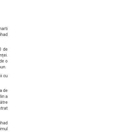
arti
tihad
0 de
nței.
 de o
mun.
ii cu
ia de
lin a
către
strat
tihad
timul