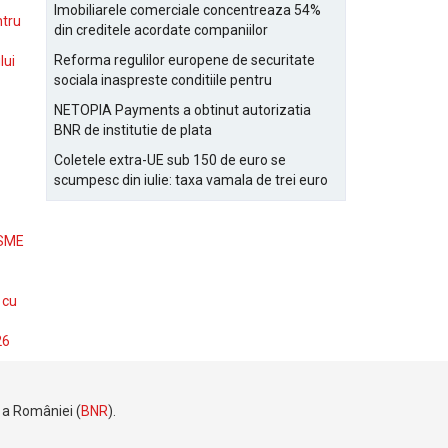
Bucurestiului
Imobiliarele comerciale concentreaza 54%
ntru
din creditele acordate companiilor
nefinanciare
Reforma regulilor europene de securitate
lui
sociala inaspreste conditiile pentru
detasarea salariatilor
NETOPIA Payments a obtinut autorizatia
BNR de institutie de plata
Coletele extra-UE sub 150 de euro se
scumpesc din iulie: taxa vamala de trei euro
pe articol, adaugata la taxa logistica
 SME
 cu
26
e a României (
BNR
).