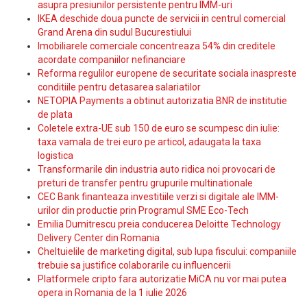
asupra presiunilor persistente pentru IMM-uri
IKEA deschide doua puncte de servicii in centrul comercial
Grand Arena din sudul Bucurestiului
Imobiliarele comerciale concentreaza 54% din creditele
acordate companiilor nefinanciare
Reforma regulilor europene de securitate sociala inaspreste
conditiile pentru detasarea salariatilor
NETOPIA Payments a obtinut autorizatia BNR de institutie
de plata
Coletele extra-UE sub 150 de euro se scumpesc din iulie:
taxa vamala de trei euro pe articol, adaugata la taxa
logistica
Transformarile din industria auto ridica noi provocari de
preturi de transfer pentru grupurile multinationale
CEC Bank finanteaza investitiile verzi si digitale ale IMM-
urilor din productie prin Programul SME Eco-Tech
Emilia Dumitrescu preia conducerea Deloitte Technology
Delivery Center din Romania
Cheltuielile de marketing digital, sub lupa fiscului: companiile
trebuie sa justifice colaborarile cu influencerii
Platformele cripto fara autorizatie MiCA nu vor mai putea
opera in Romania de la 1 iulie 2026