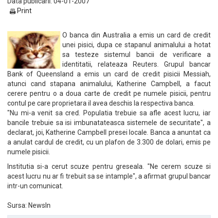
Data publicarii: 04-01-2007
Print
O banca din Australia a emis un card de credit
unei pisici, dupa ce stapanul animalului a hotat
sa testeze sistemul bancii de verificare a
identitatii, relateaza Reuters. Grupul bancar
Bank of Queensland a emis un card de credit pisicii Messiah,
atunci cand stapana animalului, Katherine Campbell, a facut
cerere pentru o a doua carte de credit pe numele pisicii, pentru
contul pe care proprietara il avea deschis la respectiva banca.
"Nu mi-a venit sa cred. Populatia trebuie sa afle acest lucru, iar
bancile trebuie sa isi imbunatateasca sistemele de securitate", a
declarat, joi, Katherine Campbell presei locale. Banca a anuntat ca
a anulat cardul de credit, cu un plafon de 3.300 de dolari, emis pe
numele pisicii.
Institutia si-a cerut scuze pentru greseala. "Ne cerem scuze si
acest lucru nu ar fi trebuit sa se intample", a afirmat grupul bancar
intr-un comunicat.
Sursa: NewsIn