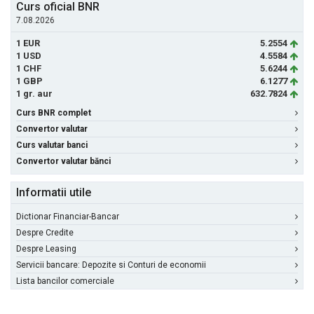
Curs oficial BNR
7.08.2026
1 EUR
5.2554
1 USD
4.5584
1 CHF
5.6244
1 GBP
6.1277
1 gr. aur
632.7824
Curs BNR complet
Convertor valutar
Curs valutar banci
Convertor valutar bănci
Informatii utile
Dictionar Financiar-Bancar
Despre Credite
Despre Leasing
Servicii bancare: Depozite si Conturi de economii
Lista bancilor comerciale