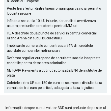
a Comisiei Europene
Peste trei sferturi dintre tinerii romani spun ca nu isi permit o
locuinta proprie
Inflatia a scazut la 10,4% in iunie, dar analistii avertizeaza
asupra presiunilor persistente pentru IMM-uri
IKEA deschide doua puncte de servicii in centrul comercial
Grand Arena din sudul Bucurestiului
Imobiliarele comerciale concentreaza 54% din creditele
acordate companiilor nefinanciare
Reforma regulilor europene de securitate sociala inaspreste
conditiile pentru detasarea salariatilor
NETOPIA Payments a obtinut autorizatia BNR de institutie de
plata
Coletele extra-UE sub 150 de euro se scumpesc din iulie: taxa
vamala de trei euro pe articol, adaugata la taxa logistica
Informațiile despre cursul valutar BNR sunt preluate de pe site-ul