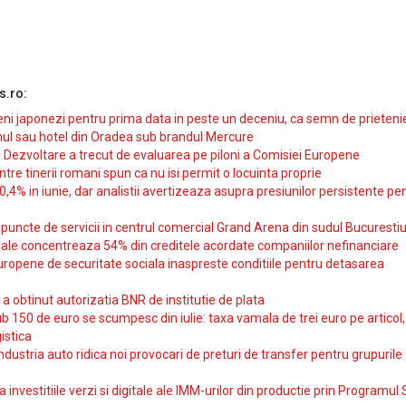
s.ro:
i japonezi pentru prima data in peste un deceniu, ca semn de prieteni
ul sau hotel din Oradea sub brandul Mercure
si Dezvoltare a trecut de evaluarea pe piloni a Comisiei Europene
intre tinerii romani spun ca nu isi permit o locuinta proprie
10,4% in iunie, dar analistii avertizeaza asupra presiunilor persistente pe
uncte de servicii in centrul comercial Grand Arena din sudul Bucurestiu
iale concentreaza 54% din creditele acordate companiilor nefinanciare
uropene de securitate sociala inaspreste conditiile pentru detasarea
obtinut autorizatia BNR de institutie de plata
b 150 de euro se scumpesc din iulie: taxa vamala de trei euro pe articol,
istica
ndustria auto ridica noi provocari de preturi de transfer pentru grupurile
investitiile verzi si digitale ale IMM-urilor din productie prin Programul