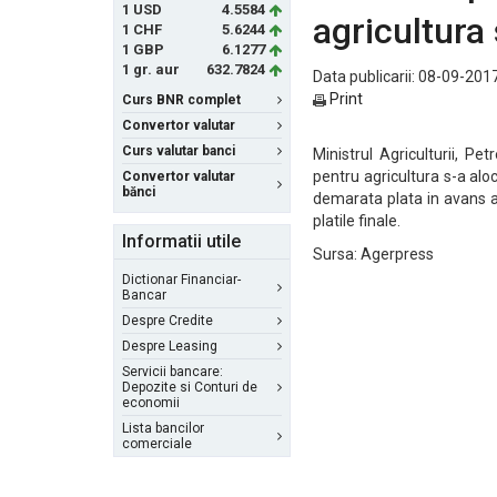
1 USD
4.5584
agricultura
1 CHF
5.6244
1 GBP
6.1277
1 gr. aur
632.7824
Data publicarii: 08-09-2017
Print
Curs BNR complet
Convertor valutar
Curs valutar banci
Ministrul Agriculturii, Pet
pentru agricultura s-a alo
Convertor valutar
bănci
demarata plata in avans a
platile finale.
Informatii utile
Sursa: Agerpress
Dictionar Financiar-
Bancar
Despre Credite
Despre Leasing
Servicii bancare:
Depozite si Conturi de
economii
Lista bancilor
comerciale