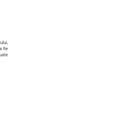
ului,
a fie
tuate