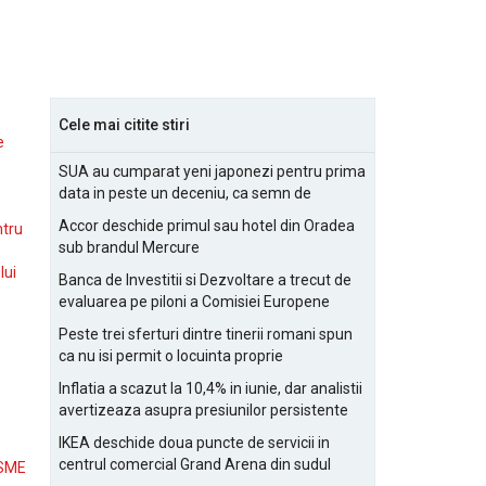
Cele mai citite stiri
e
SUA au cumparat yeni japonezi pentru prima
data in peste un deceniu, ca semn de
prietenie
Accor deschide primul sau hotel din Oradea
ntru
sub brandul Mercure
lui
Banca de Investitii si Dezvoltare a trecut de
evaluarea pe piloni a Comisiei Europene
Peste trei sferturi dintre tinerii romani spun
ca nu isi permit o locuinta proprie
Inflatia a scazut la 10,4% in iunie, dar analistii
avertizeaza asupra presiunilor persistente
pentru IMM-uri
IKEA deschide doua puncte de servicii in
centrul comercial Grand Arena din sudul
 SME