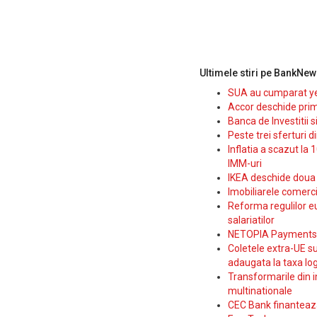
Ultimele stiri pe BankNew
SUA au cumparat yen
Accor deschide prim
Banca de Investitii 
Peste trei sferturi d
Inflatia a scazut la 
IMM-uri
IKEA deschide doua p
Imobiliarele comerc
Reforma regulilor e
salariatilor
NETOPIA Payments a 
Coletele extra-UE su
adaugata la taxa log
Transformarile din i
multinationale
CEC Bank finanteaza 