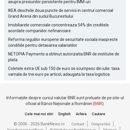
asupra presiunilor persistente pentru IMM-uri
IKEA deschide doua puncte de servicii in centrul comercial
Grand Arena din sudul Bucurestiului
Imobiliarele comerciale concentreaza 54% din creditele
acordate companiilor nefinanciare
Reforma regulilor europene de securitate sociala inaspreste
conditiile pentru detasarea salariatilor
NETOPIA Payments a obtinut autorizatia BNR de institutie de
plata
Coletele extra-UE sub 150 de euro se scumpesc din iulie: taxa
vamala de trei euro pe articol, adaugata la taxa logistica
Informațiile despre cursul valutar BNR sunt preluate de pe site-ul
oficial al Băncii Naționale a României (
BNR
).
Cele mai noi stiri
English
Arhiva
Cautare
© 2006 - 2026 BankNews.ro
Contact
Despre Noi
Dezabonare notificari
Publicitate pe BankNews.ro
Sitemap