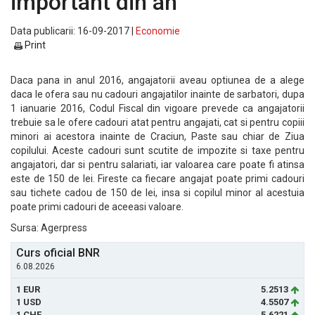
important din an
Data publicarii: 16-09-2017 |
Economie
Print
Daca pana in anul 2016, angajatorii aveau optiunea de a alege
daca le ofera sau nu cadouri angajatilor inainte de sarbatori, dupa
1 ianuarie 2016, Codul Fiscal din vigoare prevede ca angajatorii
trebuie sa le ofere cadouri atat pentru angajati, cat si pentru copiii
minori ai acestora inainte de Craciun, Paste sau chiar de Ziua
copilului. Aceste cadouri sunt scutite de impozite si taxe pentru
angajatori, dar si pentru salariati, iar valoarea care poate fi atinsa
este de 150 de lei. Fireste ca fiecare angajat poate primi cadouri
sau tichete cadou de 150 de lei, insa si copilul minor al acestuia
poate primi cadouri de aceeasi valoare.
Sursa: Agerpress
Curs oficial BNR
6.08.2026
1 EUR
5.2513
1 USD
4.5507
1 CHF
5.6221