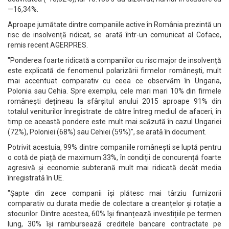
—16,34%.
Aproape jumătate dintre companiile active în România prezintă un
risc de insolvență ridicat, se arată într-un comunicat al Coface,
remis recent AGERPRES.
"Ponderea foarte ridicată a companiilor cu risc major de insolvență
este explicată de fenomenul polarizării firmelor românești, mult
mai accentuat comparativ cu ceea ce observăm în Ungaria,
Polonia sau Cehia. Spre exemplu, cele mari mari 10% din firmele
românești dețineau la sfârșitul anului 2015 aproape 91% din
totalul veniturilor înregistrate de către întreg mediul de afaceri, în
timp ce această pondere este mult mai scăzută în cazul Ungariei
(72%), Poloniei (68%) sau Cehiei (59%)", se arată în document.
Potrivit acestuia, 99% dintre companiile românești se luptă pentru
o cotă de piață de maximum 33%, în condiții de concurență foarte
agresivă și economie subterană mult mai ridicată decât media
înregistrată în UE.
"Șapte din zece companii își plătesc mai târziu furnizorii
comparativ cu durata medie de colectare a creanțelor și rotație a
stocurilor. Dintre acestea, 60% își finanțează investițiile pe termen
lung, 30% își rambursează creditele bancare contractate pe