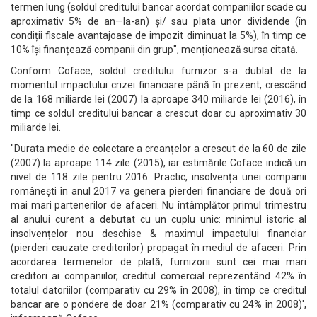
termen lung (soldul creditului bancar acordat companiilor scade cu
aproximativ 5% de an—la-an) și/ sau plata unor dividende (în
condiții fiscale avantajoase de impozit diminuat la 5%), în timp ce
10% își finanțează companii din grup", menționează sursa citată.
Conform Coface, soldul creditului furnizor s-a dublat de la
momentul impactului crizei financiare până în prezent, crescând
de la 168 miliarde lei (2007) la aproape 340 miliarde lei (2016), în
timp ce soldul creditului bancar a crescut doar cu aproximativ 30
miliarde lei.
"Durata medie de colectare a creanțelor a crescut de la 60 de zile
(2007) la aproape 114 zile (2015), iar estimările Coface indică un
nivel de 118 zile pentru 2016. Practic, insolvența unei companii
românești în anul 2017 va genera pierderi financiare de două ori
mai mari partenerilor de afaceri. Nu întâmplător primul trimestru
al anului curent a debutat cu un cuplu unic: minimul istoric al
insolvențelor nou deschise & maximul impactului financiar
(pierderi cauzate creditorilor) propagat în mediul de afaceri. Prin
acordarea termenelor de plată, furnizorii sunt cei mai mari
creditori ai companiilor, creditul comercial reprezentând 42% în
totalul datoriilor (comparativ cu 29% în 2008), în timp ce creditul
bancar are o pondere de doar 21% (comparativ cu 24% în 2008)',