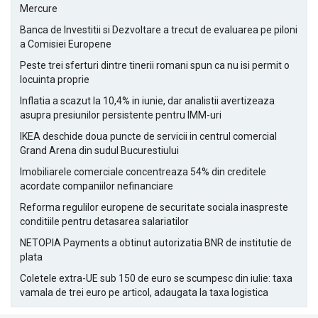
Mercure
Banca de Investitii si Dezvoltare a trecut de evaluarea pe piloni
a Comisiei Europene
Peste trei sferturi dintre tinerii romani spun ca nu isi permit o
locuinta proprie
Inflatia a scazut la 10,4% in iunie, dar analistii avertizeaza
asupra presiunilor persistente pentru IMM-uri
IKEA deschide doua puncte de servicii in centrul comercial
Grand Arena din sudul Bucurestiului
Imobiliarele comerciale concentreaza 54% din creditele
acordate companiilor nefinanciare
Reforma regulilor europene de securitate sociala inaspreste
conditiile pentru detasarea salariatilor
NETOPIA Payments a obtinut autorizatia BNR de institutie de
plata
Coletele extra-UE sub 150 de euro se scumpesc din iulie: taxa
vamala de trei euro pe articol, adaugata la taxa logistica