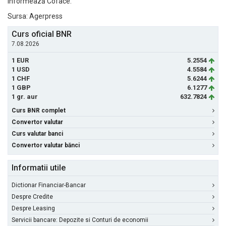
informează Coface.
Sursa: Agerpress
Curs oficial BNR
7.08.2026
1 EUR
5.2554
1 USD
4.5584
1 CHF
5.6244
1 GBP
6.1277
1 gr. aur
632.7824
Curs BNR complet
Convertor valutar
Curs valutar banci
Convertor valutar bănci
Informatii utile
Dictionar Financiar-Bancar
Despre Credite
Despre Leasing
Servicii bancare: Depozite si Conturi de economii