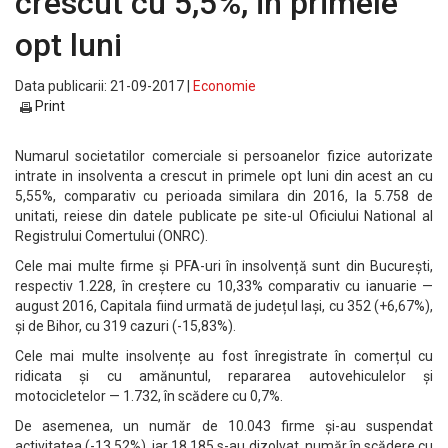
crescut cu 5,5%, in primele
opt luni
Data publicarii: 21-09-2017 |
Economie
Print
Numarul societatilor comerciale si persoanelor fizice autorizate
intrate in insolventa a crescut in primele opt luni din acest an cu
5,55%, comparativ cu perioada similara din 2016, la 5.758 de
unitati, reiese din datele publicate pe site-ul Oficiului National al
Registrului Comertului (ONRC).
Cele mai multe firme și PFA-uri în insolvență sunt din București,
respectiv 1.228, în creștere cu 10,33% comparativ cu ianuarie —
august 2016, Capitala fiind urmată de județul Iași, cu 352 (+6,67%),
și de Bihor, cu 319 cazuri (-15,83%).
Cele mai multe insolvențe au fost înregistrate în comerțul cu
ridicata și cu amănuntul, repararea autovehiculelor și
motocicletelor — 1.732, în scădere cu 0,7%.
De asemenea, un număr de 10.043 firme și-au suspendat
activitatea (-13,52%), iar 18.185 s-au dizolvat, număr în scădere cu