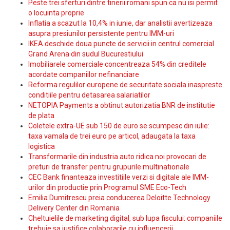
Peste trei sferturi dintre tinerii romani spun ca nu isi permit
o locuinta proprie
Inflatia a scazut la 10,4% in iunie, dar analistii avertizeaza
asupra presiunilor persistente pentru IMM-uri
IKEA deschide doua puncte de servicii in centrul comercial
Grand Arena din sudul Bucurestiului
Imobiliarele comerciale concentreaza 54% din creditele
acordate companiilor nefinanciare
Reforma regulilor europene de securitate sociala inaspreste
conditiile pentru detasarea salariatilor
NETOPIA Payments a obtinut autorizatia BNR de institutie
de plata
Coletele extra-UE sub 150 de euro se scumpesc din iulie:
taxa vamala de trei euro pe articol, adaugata la taxa
logistica
Transformarile din industria auto ridica noi provocari de
preturi de transfer pentru grupurile multinationale
CEC Bank finanteaza investitiile verzi si digitale ale IMM-
urilor din productie prin Programul SME Eco-Tech
Emilia Dumitrescu preia conducerea Deloitte Technology
Delivery Center din Romania
Cheltuielile de marketing digital, sub lupa fiscului: companiile
trebuie sa justifice colaborarile cu influencerii