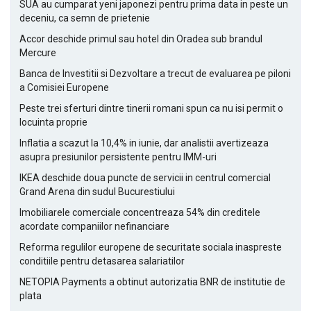
SUA au cumparat yeni japonezi pentru prima data in peste un
deceniu, ca semn de prietenie
Accor deschide primul sau hotel din Oradea sub brandul
Mercure
Banca de Investitii si Dezvoltare a trecut de evaluarea pe piloni
a Comisiei Europene
Peste trei sferturi dintre tinerii romani spun ca nu isi permit o
locuinta proprie
Inflatia a scazut la 10,4% in iunie, dar analistii avertizeaza
asupra presiunilor persistente pentru IMM-uri
IKEA deschide doua puncte de servicii in centrul comercial
Grand Arena din sudul Bucurestiului
Imobiliarele comerciale concentreaza 54% din creditele
acordate companiilor nefinanciare
Reforma regulilor europene de securitate sociala inaspreste
conditiile pentru detasarea salariatilor
NETOPIA Payments a obtinut autorizatia BNR de institutie de
plata