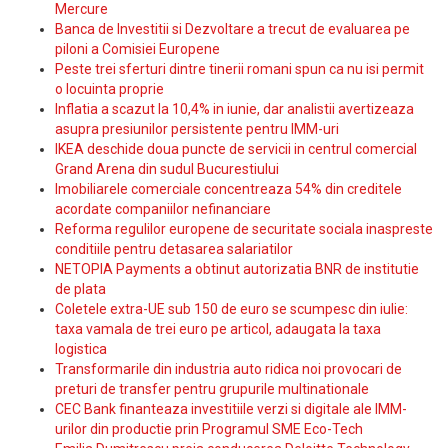
Mercure
Banca de Investitii si Dezvoltare a trecut de evaluarea pe
piloni a Comisiei Europene
Peste trei sferturi dintre tinerii romani spun ca nu isi permit
o locuinta proprie
Inflatia a scazut la 10,4% in iunie, dar analistii avertizeaza
asupra presiunilor persistente pentru IMM-uri
IKEA deschide doua puncte de servicii in centrul comercial
Grand Arena din sudul Bucurestiului
Imobiliarele comerciale concentreaza 54% din creditele
acordate companiilor nefinanciare
Reforma regulilor europene de securitate sociala inaspreste
conditiile pentru detasarea salariatilor
NETOPIA Payments a obtinut autorizatia BNR de institutie
de plata
Coletele extra-UE sub 150 de euro se scumpesc din iulie:
taxa vamala de trei euro pe articol, adaugata la taxa
logistica
Transformarile din industria auto ridica noi provocari de
preturi de transfer pentru grupurile multinationale
CEC Bank finanteaza investitiile verzi si digitale ale IMM-
urilor din productie prin Programul SME Eco-Tech