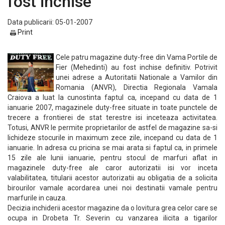
fost inchise
Data publicarii: 05-01-2007
Print
Cele patru magazine duty-free din Vama Portile de
Fier (Mehedinti) au fost inchise definitiv. Potrivit
unei adrese a Autoritatii Nationale a Vamilor din
Romania (ANVR), Directia Regionala Vamala
Craiova a luat la cunostinta faptul ca, incepand cu data de 1
ianuarie 2007, magazinele duty-free situate in toate punctele de
trecere a frontierei de stat terestre isi inceteaza activitatea.
Totusi, ANVR le permite proprietarilor de astfel de magazine sa-si
lichideze stocurile in maximum zece zile, incepand cu data de 1
ianuarie. In adresa cu pricina se mai arata si faptul ca, in primele
15 zile ale lunii ianuarie, pentru stocul de marfuri aflat in
magazinele duty-free ale caror autorizatii isi vor inceta
valabilitatea, titularii acestor autorizatii au obligatia de a solicita
birourilor vamale acordarea unei noi destinatii vamale pentru
marfurile in cauza.
Decizia inchiderii acestor magazine da o lovitura grea celor care se
ocupa in Drobeta Tr. Severin cu vanzarea ilicita a tigarilor