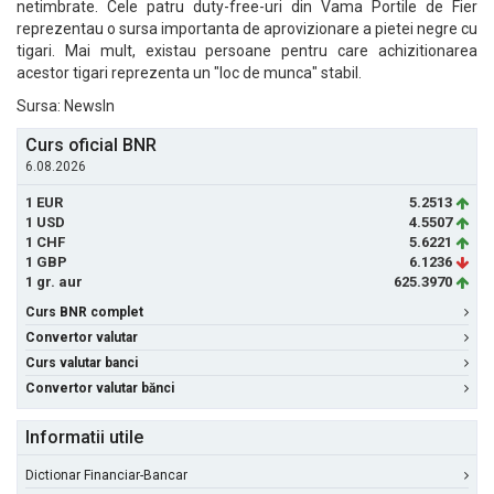
netimbrate. Cele patru duty-free-uri din Vama Portile de Fier
reprezentau o sursa importanta de aprovizionare a pietei negre cu
tigari. Mai mult, existau persoane pentru care achizitionarea
acestor tigari reprezenta un "loc de munca" stabil.
Sursa: NewsIn
Curs oficial BNR
6.08.2026
1 EUR
5.2513
1 USD
4.5507
1 CHF
5.6221
1 GBP
6.1236
1 gr. aur
625.3970
Curs BNR complet
Convertor valutar
Curs valutar banci
Convertor valutar bănci
Informatii utile
Dictionar Financiar-Bancar