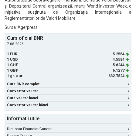
Autoritatea de Supraveghere Financiară, Bursa de Valori București
și Depozitarul Central organizează, marți, World Investor Week, o
inițiativă susținută de Organizația Internațională a
Reglementatorilor de Valori Mobiliare.
Sursa: Agerpress
Curs oficial BNR
7.08.2026
1 EUR
5.2554
1 USD
4.5584
1 CHF
5.6244
1 GBP
6.1277
1 gr. aur
632.7824
Curs BNR complet
Convertor valutar
Curs valutar banci
Convertor valutar bănci
Informatii utile
Dictionar Financiar-Bancar