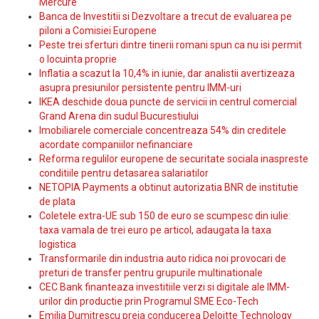
Mercure
Banca de Investitii si Dezvoltare a trecut de evaluarea pe
piloni a Comisiei Europene
Peste trei sferturi dintre tinerii romani spun ca nu isi permit
o locuinta proprie
Inflatia a scazut la 10,4% in iunie, dar analistii avertizeaza
asupra presiunilor persistente pentru IMM-uri
IKEA deschide doua puncte de servicii in centrul comercial
Grand Arena din sudul Bucurestiului
Imobiliarele comerciale concentreaza 54% din creditele
acordate companiilor nefinanciare
Reforma regulilor europene de securitate sociala inaspreste
conditiile pentru detasarea salariatilor
NETOPIA Payments a obtinut autorizatia BNR de institutie
de plata
Coletele extra-UE sub 150 de euro se scumpesc din iulie:
taxa vamala de trei euro pe articol, adaugata la taxa
logistica
Transformarile din industria auto ridica noi provocari de
preturi de transfer pentru grupurile multinationale
CEC Bank finanteaza investitiile verzi si digitale ale IMM-
urilor din productie prin Programul SME Eco-Tech
Emilia Dumitrescu preia conducerea Deloitte Technology