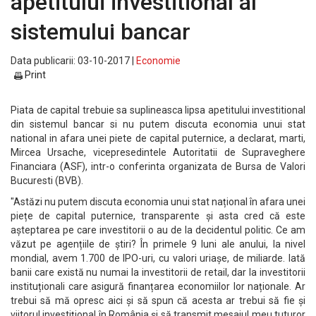
apetitului investitional al
sistemului bancar
Data publicarii: 03-10-2017 |
Economie
Print
Piata de capital trebuie sa suplineasca lipsa apetitului investitional
din sistemul bancar si nu putem discuta economia unui stat
national in afara unei piete de capital puternice, a declarat, marti,
Mircea Ursache, vicepresedintele Autoritatii de Supraveghere
Financiara (ASF), intr-o conferinta organizata de Bursa de Valori
Bucuresti (BVB).
"Astăzi nu putem discuta economia unui stat național în afara unei
piețe de capital puternice, transparente și asta cred că este
așteptarea pe care investitorii o au de la decidentul politic. Ce am
văzut pe agențiile de știri? În primele 9 luni ale anului, la nivel
mondial, avem 1.700 de IPO-uri, cu valori uriașe, de miliarde. Iată
banii care există nu numai la investitorii de retail, dar la investitorii
instituționali care asigură finanțarea economiilor lor naționale. Ar
trebui să mă opresc aici și să spun că acesta ar trebui să fie și
viitorul investițional în România și să transmit mesajul meu tuturor