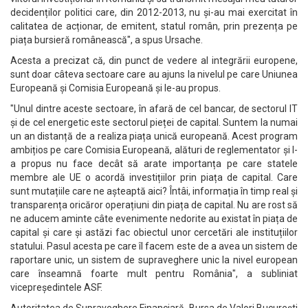
decidenților politici care, din 2012-2013, nu și-au mai exercitat în
calitatea de acționar, de emitent, statul român, prin prezența pe
piața bursieră românească", a spus Ursache.
Acesta a precizat că, din punct de vedere al integrării europene,
sunt doar câteva sectoare care au ajuns la nivelul pe care Uniunea
Europeană și Comisia Europeană și le-au propus.
"Unul dintre aceste sectoare, în afară de cel bancar, de sectorul IT
și de cel energetic este sectorul pieței de capital. Suntem la numai
un an distanță de a realiza piața unică europeană. Acest program
ambițios pe care Comisia Europeană, alături de reglementator și l-
a propus nu face decât să arate importanța pe care statele
membre ale UE o acordă investițiilor prin piața de capital. Care
sunt mutațiile care ne așteaptă aici? Întâi, informația în timp real și
transparența oricăror operațiuni din piața de capital. Nu are rost să
ne aducem aminte câte evenimente nedorite au existat în piața de
capital și care și astăzi fac obiectul unor cercetări ale instituțiilor
statului. Pasul acesta pe care îl facem este de a avea un sistem de
raportare unic, un sistem de supraveghere unic la nivel european
care înseamnă foarte mult pentru România", a subliniat
vicepreședintele ASF.