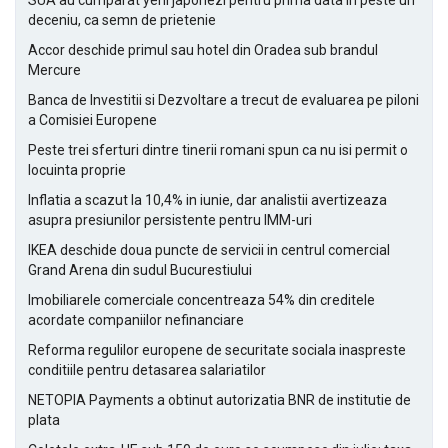
SUA au cumparat yeni japonezi pentru prima data in peste un
deceniu, ca semn de prietenie
Accor deschide primul sau hotel din Oradea sub brandul
Mercure
Banca de Investitii si Dezvoltare a trecut de evaluarea pe piloni
a Comisiei Europene
Peste trei sferturi dintre tinerii romani spun ca nu isi permit o
locuinta proprie
Inflatia a scazut la 10,4% in iunie, dar analistii avertizeaza
asupra presiunilor persistente pentru IMM-uri
IKEA deschide doua puncte de servicii in centrul comercial
Grand Arena din sudul Bucurestiului
Imobiliarele comerciale concentreaza 54% din creditele
acordate companiilor nefinanciare
Reforma regulilor europene de securitate sociala inaspreste
conditiile pentru detasarea salariatilor
NETOPIA Payments a obtinut autorizatia BNR de institutie de
plata