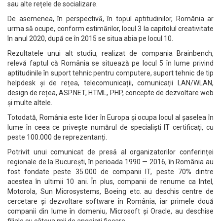
sau alte rețele de socializare.
De asemenea, în perspectivă, în topul aptitudinilor, România ar
urma să ocupe, conform estimărilor, locul 3 la capitolul creativitate
în anul 2020, după ce în 2015 se situa abia pe locul 10.
Rezultatele unui alt studiu, realizat de compania Brainbench,
relevă faptul că România se situează pe locul 5 în lume privind
aptitudinile în suport tehnic pentru computere, suport tehnic de tip
helpdesk și de rețea, telecomunicații, comunicații LAN/WLAN,
design de rețea, ASP.NET, HTML, PHP, concepte de dezvoltare web
și multe altele.
Totodată, România este lider în Europa și ocupa locul al șaselea în
lume în ceea ce privește numărul de specialiști IT certificați, cu
peste 100.000 de reprezentanți.
Potrivit unui comunicat de presă al organizatorilor conferinței
regionale de la București, în perioada 1990 — 2016, în România au
fost fondate peste 35.000 de companii IT, peste 70% dintre
acestea în ultimii 10 ani. În plus, companii de renume ca Intel,
Motorola, Sun Microsystems, Boeing etc. au deschis centre de
cercetare și dezvoltare software în România, iar primele două
companii din lume în domeniu, Microsoft și Oracle, au deschise