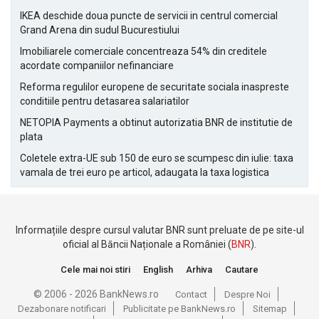
IKEA deschide doua puncte de servicii in centrul comercial
Grand Arena din sudul Bucurestiului
Imobiliarele comerciale concentreaza 54% din creditele
acordate companiilor nefinanciare
Reforma regulilor europene de securitate sociala inaspreste
conditiile pentru detasarea salariatilor
NETOPIA Payments a obtinut autorizatia BNR de institutie de
plata
Coletele extra-UE sub 150 de euro se scumpesc din iulie: taxa
vamala de trei euro pe articol, adaugata la taxa logistica
Informațiile despre cursul valutar BNR sunt preluate de pe site-ul
oficial al Băncii Naționale a României (
BNR
).
Cele mai noi stiri
English
Arhiva
Cautare
© 2006 - 2026 BankNews.ro
Contact
Despre Noi
Dezabonare notificari
Publicitate pe BankNews.ro
Sitemap