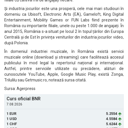
filiale cu câteva mii de angajați fiecare.
Și industria jocurilor este una prosperă, cele mai mari studiouri în
domeniu ca Ubisoft, Electronic Arts (EA), Gameloft, King Digital
Entertainment, Mobility Games or FUN Labs fiind prezente în
România cu importante filiale, unele cu peste 1.000 de angajați. În
anul 2015, România s-a situat pe locul 2 în topul țărilor din Europa
Centrală și de Est în privința veniturilor din industria jocurilor video,
după Polonia.
În domeniul industriei muzicale, în România există servicii
muzicale online (download și streaming) care facilitează accesul
publicului în mod legal la repertoriul național și internațional.
Astfel, printre serviciile utilizate cu precădere, alături de
cunoscutele YouTube, Apple, Google Music Play, există Zonga,
Trilulilu sau Getmusic.ro, notează sursa citată.
Sursa: Agerpress
Curs oficial BNR
7.08.2026
1 EUR
5.2554
1 USD
4.5584
1 CHF
5.6244