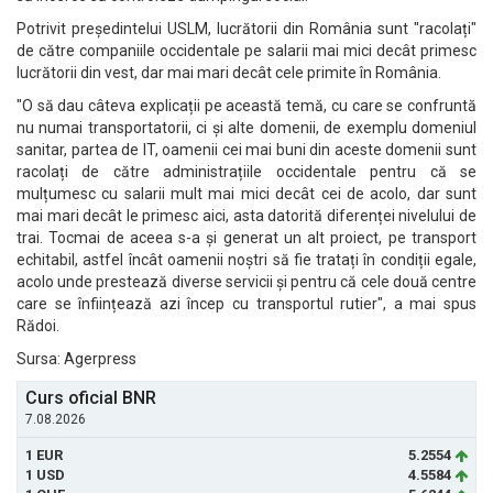
Potrivit președintelui USLM, lucrătorii din România sunt "racolați"
de către companiile occidentale pe salarii mai mici decât primesc
lucrătorii din vest, dar mai mari decât cele primite în România.
"O să dau câteva explicații pe această temă, cu care se confruntă
nu numai transportatorii, ci și alte domenii, de exemplu domeniul
sanitar, partea de IT, oamenii cei mai buni din aceste domenii sunt
racolați de către administrațiile occidentale pentru că se
mulțumesc cu salarii mult mai mici decât cei de acolo, dar sunt
mai mari decât le primesc aici, asta datorită diferenței nivelului de
trai. Tocmai de aceea s-a și generat un alt proiect, pe transport
echitabil, astfel încât oamenii noștri să fie tratați în condiții egale,
acolo unde prestează diverse servicii și pentru că cele două centre
care se înființează azi încep cu transportul rutier", a mai spus
Rădoi.
Sursa: Agerpress
Curs oficial BNR
7.08.2026
1 EUR
5.2554
1 USD
4.5584