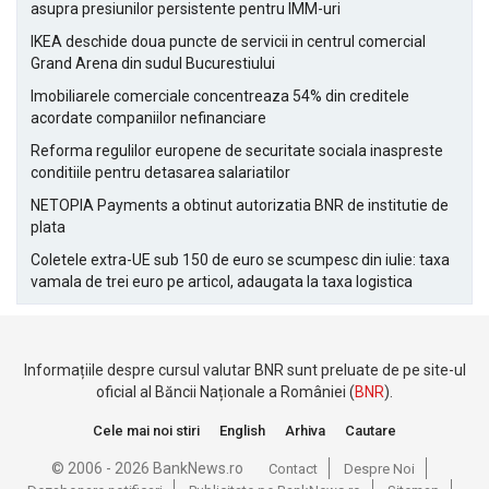
asupra presiunilor persistente pentru IMM-uri
IKEA deschide doua puncte de servicii in centrul comercial
Grand Arena din sudul Bucurestiului
Imobiliarele comerciale concentreaza 54% din creditele
acordate companiilor nefinanciare
Reforma regulilor europene de securitate sociala inaspreste
conditiile pentru detasarea salariatilor
NETOPIA Payments a obtinut autorizatia BNR de institutie de
plata
Coletele extra-UE sub 150 de euro se scumpesc din iulie: taxa
vamala de trei euro pe articol, adaugata la taxa logistica
Informațiile despre cursul valutar BNR sunt preluate de pe site-ul
oficial al Băncii Naționale a României (
BNR
).
Cele mai noi stiri
English
Arhiva
Cautare
© 2006 - 2026 BankNews.ro
Contact
Despre Noi