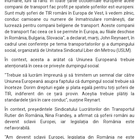
inumane, luni la rând. În toate țările occidentale europene acele
companii de transport fac profit pe spatele șoferilor est-europeni.
Sunt mulți șoferi de TIR români în Europa de Vest, îi vedem zilnic,
conduc camioane cu numere de înmatriculare românești, dar
lucrează pentru companii belgiene de transport. Aceste companii
de transport fac ceea ce li se permite în Europa, au filiale deschise
în România, Bulgaria, Slovacia", a declarat, marți, John Reynaert, în
cadrul unei conferințe pe tema transportatorilor și a dumpingului
social, organizată de Unitatea Sindicatul Liber din Metrou (USLM).
În context, acesta a arătat că Uniunea Europeană trebuie
atenționată în ceea ce privește dumpingul social.
"Trebuie să lucrăm împreună și să trimitem un semnal clar către
Uniunea Europeană asupra faptului că dumpingul social trebuie să
înceteze. Dorim drepturi egale și plata egală pentru toți șoferii de
TIR, indiferent din ce țară provin. Aceștia trebuie plătiți la
standardele țării în care conduc", susține Reynart.
În context, președintele Sindicatului Lucrătorilor din Transportul
Rutier din România, Nina Frandeș, a afirmat că șoferii români au
devenit sclavii Europei, iar legislația din România este
nefavorabilă.
"Am devenit sclavii Europei, legislația din România ne este