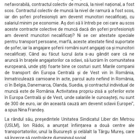
nefavorabilă, contractul colectiv de muncă, la nivel național, a fost
scos. Contractul colectiv de muncă la nivel de ramură a fost scos,
iar din șoferi profesioniști am devenit muncitori necalificați, cu
salariul minim pe economie. Aș dori să îi întreb pe cei care au scos
aceste contracte colective de muncă dacă din șoferi profesioniști
am devenit muncitori necalificați? Ni se cer atestate speciale
pentru transport persoane, marfă, aceste atestate fiind suportate
de șofer, iar la angajare șoferii români sunt angajați ca și muncitori
necalificați. Când au făcut lucrul ăsta s-au gândit oare că ne
aruncă în brațele angajatorilor ca sclavi, să lucrăm în comunitatea
europeană, unde știți foarte bine ce costuri sunt. Marile companii
de transport din Europa Centrală și de Vest vin în România,
înmatriculează camioane în acte, parcul auto nefiind în România,
ci în Belgia, Danemarca, Olanda, Suedia, și contractul individual de
muncă este de România. Activitatea propriu-zisă a șoferilor este
în Europa Centrală și de Vest, unde salariile le cunoașteți, nu sunt
de 300 de euro, iar din această cauză am devenit sclavii Europei",
a spus Nina Frandeș.
La rândul său, președintele Unitatea Sindicatul Liber din Metrou
(USLM), Ion Rădoi, a anunțat înființarea a două centre ale
transportatorilor, unul la București și celălalt la Târgu Mureș, care
să încerce să controleze dumpingul social.