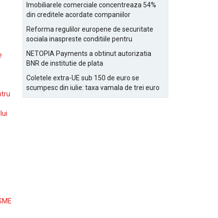
Bucurestiului
Imobiliarele comerciale concentreaza 54%
din creditele acordate companiilor
nefinanciare
Reforma regulilor europene de securitate
sociala inaspreste conditiile pentru
detasarea salariatilor
NETOPIA Payments a obtinut autorizatia
e
BNR de institutie de plata
Coletele extra-UE sub 150 de euro se
scumpesc din iulie: taxa vamala de trei euro
ntru
pe articol, adaugata la taxa logistica
lui
 SME