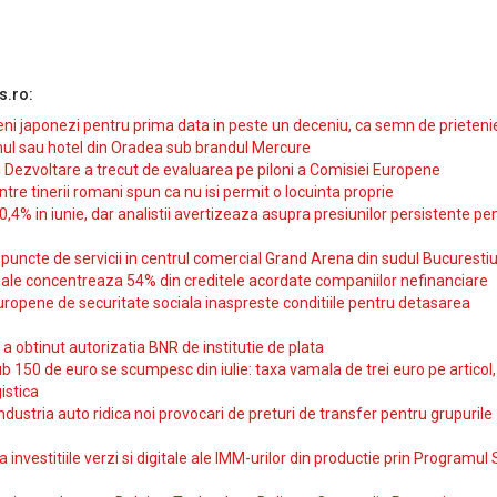
s.ro:
i japonezi pentru prima data in peste un deceniu, ca semn de prieteni
ul sau hotel din Oradea sub brandul Mercure
si Dezvoltare a trecut de evaluarea pe piloni a Comisiei Europene
intre tinerii romani spun ca nu isi permit o locuinta proprie
10,4% in iunie, dar analistii avertizeaza asupra presiunilor persistente pe
uncte de servicii in centrul comercial Grand Arena din sudul Bucurestiu
iale concentreaza 54% din creditele acordate companiilor nefinanciare
uropene de securitate sociala inaspreste conditiile pentru detasarea
obtinut autorizatia BNR de institutie de plata
b 150 de euro se scumpesc din iulie: taxa vamala de trei euro pe articol,
istica
ndustria auto ridica noi provocari de preturi de transfer pentru grupurile
investitiile verzi si digitale ale IMM-urilor din productie prin Programul