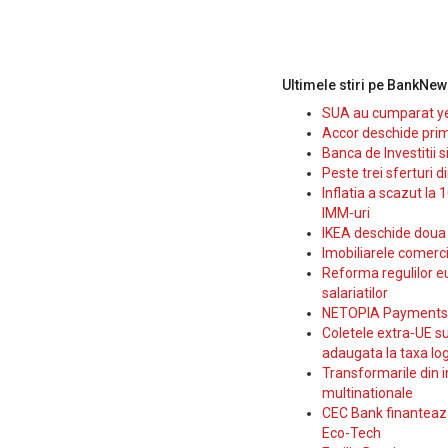
Ultimele stiri pe BankNew
SUA au cumparat yen
Accor deschide prim
Banca de Investitii 
Peste trei sferturi d
Inflatia a scazut la 
IMM-uri
IKEA deschide doua p
Imobiliarele comerc
Reforma regulilor e
salariatilor
NETOPIA Payments a 
Coletele extra-UE su
adaugata la taxa log
Transformarile din i
multinationale
CEC Bank finanteaza 
Eco-Tech