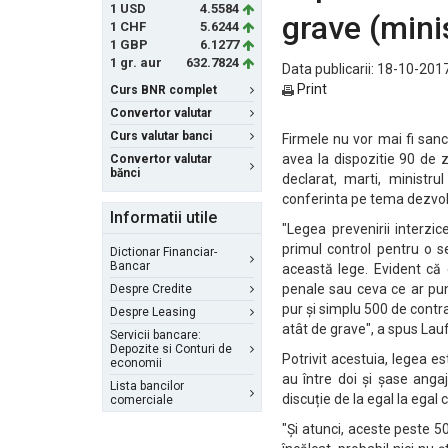
1 USD
4.5584
grave (mini
1 CHF
5.6244
1 GBP
6.1277
1 gr. aur
632.7824
Data publicarii: 18-10-2017
Print
Curs BNR complet
Convertor valutar
Curs valutar banci
Firmele nu vor mai fi sanc
avea la dispozitie 90 de z
Convertor valutar
bănci
declarat, marti, ministru
conferinta pe tema dezvolt
Informatii utile
"Legea prevenirii interzi
primul control pentru o s
Dictionar Financiar-
Bancar
această lege. Evident că 
penale sau ceva ce ar pu
Despre Credite
pur și simplu 500 de contra
Despre Leasing
atât de grave", a spus Lauf
Servicii bancare:
Depozite si Conturi de
Potrivit acestuia, legea es
economii
au între doi și șase angaj
Lista bancilor
discuție de la egal la egal 
comerciale
"Și atunci, aceste peste 50