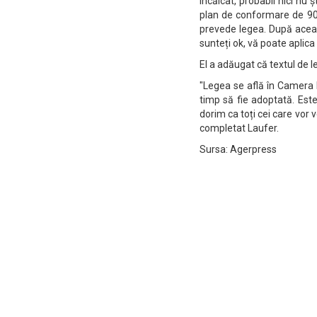
încălcat, probabil nici nu ș
plan de conformare de 90 
prevede legea. După aceas
sunteți ok, vă poate aplica
El a adăugat că textul de l
"Legea se află în Camera D
timp să fie adoptată. Est
dorim ca toți cei care vor v
completat Laufer.
Sursa: Agerpress