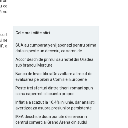
mi un
u ce
că nu
Cele mai citite stiri
scurt
i ne
SUA au cumparat yeni japonezi pentru prima
i", a
data in peste un deceniu, ca semn de
prietenie
Accor deschide primul sau hotel din Oradea
sub brandul Mercure
Banca de Investitii si Dezvoltare a trecut de
evaluarea pe piloni a Comisiei Europene
Peste trei sferturi dintre tinerii romani spun
ca nu isi permit o locuinta proprie
Inflatia a scazut la 10,4% in iunie, dar analistii
avertizeaza asupra presiunilor persistente
pentru IMM-uri
IKEA deschide doua puncte de servicii in
centrul comercial Grand Arena din sudul