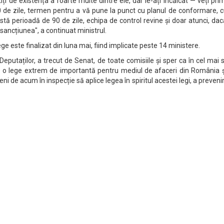
tiți de existența a foarte multe dintre ele, dar le-ați încălcat — veți pri
de zile, termen pentru a vă pune la punct cu planul de conformare, c
tă perioadă de 90 de zile, echipa de control revine și doar atunci, da
 sancțiunea", a continuat ministrul.
ege este finalizat din luna mai, fiind implicate peste 14 ministere.
eputaților, a trecut de Senat, de toate comisiile și sper ca în cel mai 
e o lege extrem de importantă pentru mediul de afaceri din România ș
eni de acum în inspecție să aplice legea în spiritul acestei legi, a preveniri