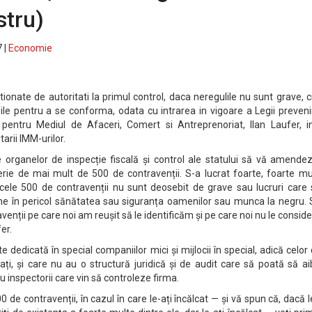
stru)
 |
Economie
tionate de autoritati la primul control, daca neregulile nu sunt grave, c
ile pentru a se conforma, odata cu intrarea in vigoare a Legii prevenir
l pentru Mediul de Afaceri, Comert si Antreprenoriat, Ilan Laufer, in
arii IMM-urilor.
ce organelor de inspecție fiscală și control ale statului să vă amende
erie de mai mult de 500 de contravenții. S-a lucrat foarte, foarte mu
cele 500 de contravenții nu sunt deosebit de grave sau lucruri care 
ne în pericol sănătatea sau siguranța oamenilor sau munca la negru. 
venții pe care noi am reușit să le identificăm și pe care noi nu le consi
er.
te dedicată în special companiilor mici și mijlocii în special, adică celor
ați, și care nu au o structură juridică și de audit care să poată să a
cu inspectorii care vin să controleze firma.
0 de contravenții, în cazul în care le-ați încălcat — și vă spun că, dacă l