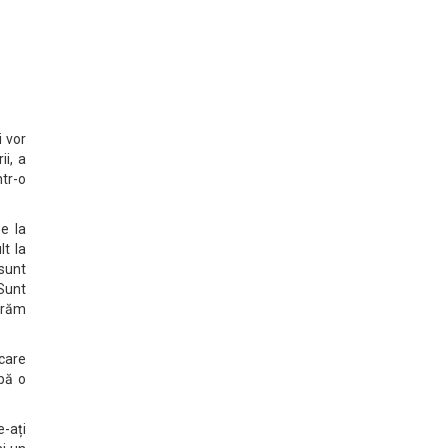
i vor
ii, a
tr-o
ze la
lt la
sunt
Sunt
derăm
 care
ibă o
e-ați