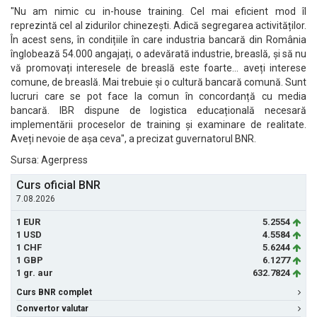
"Nu am nimic cu in-house training. Cel mai eficient mod îl
reprezintă cel al zidurilor chinezești. Adică segregarea activităților.
În acest sens, în condițiile în care industria bancară din România
înglobează 54.000 angajați, o adevărată industrie, breaslă, și să nu
vă promovați interesele de breaslă este foarte... aveți interese
comune, de breaslă. Mai trebuie și o cultură bancară comună. Sunt
lucruri care se pot face la comun în concordanță cu media
bancară. IBR dispune de logistica educațională necesară
implementării proceselor de training și examinare de realitate.
Aveți nevoie de așa ceva", a precizat guvernatorul BNR.
Sursa: Agerpress
Curs oficial BNR
7.08.2026
1 EUR
5.2554
1 USD
4.5584
1 CHF
5.6244
1 GBP
6.1277
1 gr. aur
632.7824
Curs BNR complet
Convertor valutar