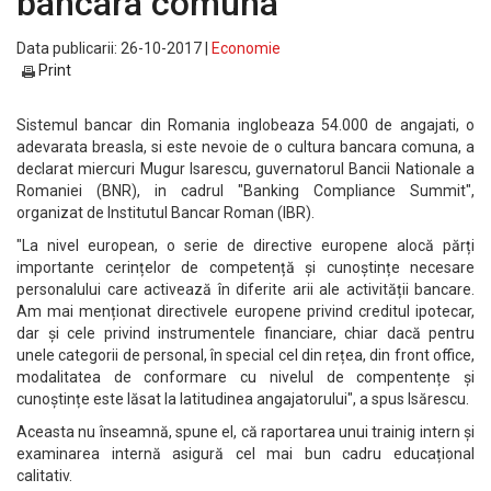
bancara comuna
Data publicarii: 26-10-2017 |
Economie
Print
Sistemul bancar din Romania inglobeaza 54.000 de angajati, o
adevarata breasla, si este nevoie de o cultura bancara comuna, a
declarat miercuri Mugur Isarescu, guvernatorul Bancii Nationale a
Romaniei (BNR), in cadrul "Banking Compliance Summit",
organizat de Institutul Bancar Roman (IBR).
"La nivel european, o serie de directive europene alocă părți
importante cerințelor de competență și cunoștințe necesare
personalului care activează în diferite arii ale activității bancare.
Am mai menționat directivele europene privind creditul ipotecar,
dar și cele privind instrumentele financiare, chiar dacă pentru
unele categorii de personal, în special cel din rețea, din front office,
modalitatea de conformare cu nivelul de compentențe și
cunoștințe este lăsat la latitudinea angajatorului", a spus Isărescu.
Aceasta nu înseamnă, spune el, că raportarea unui trainig intern și
examinarea internă asigură cel mai bun cadru educațional
calitativ.