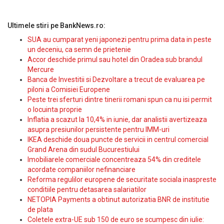
Ultimele stiri pe BankNews.ro:
SUA au cumparat yeni japonezi pentru prima data in peste
un deceniu, ca semn de prietenie
Accor deschide primul sau hotel din Oradea sub brandul
Mercure
Banca de Investitii si Dezvoltare a trecut de evaluarea pe
piloni a Comisiei Europene
Peste trei sferturi dintre tinerii romani spun ca nu isi permit
o locuinta proprie
Inflatia a scazut la 10,4% in iunie, dar analistii avertizeaza
asupra presiunilor persistente pentru IMM-uri
IKEA deschide doua puncte de servicii in centrul comercial
Grand Arena din sudul Bucurestiului
Imobiliarele comerciale concentreaza 54% din creditele
acordate companiilor nefinanciare
Reforma regulilor europene de securitate sociala inaspreste
conditiile pentru detasarea salariatilor
NETOPIA Payments a obtinut autorizatia BNR de institutie
de plata
Coletele extra-UE sub 150 de euro se scumpesc din iulie: