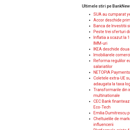
Ultimele stiri pe BankNew
SUA au cumparat yen
Accor deschide prim
Banca de Investitii 
Peste trei sferturi d
Inflatia a scazut la 
IMM-uri
IKEA deschide doua p
Imobiliarele comerc
Reforma regulilor e
salariatilor
NETOPIA Payments a 
Coletele extra-UE su
adaugata la taxa log
Transformarile din i
multinationale
CEC Bank finanteaza 
Eco-Tech
Emilia Dumitrescu p
Cheltuielile de marke
influencerii