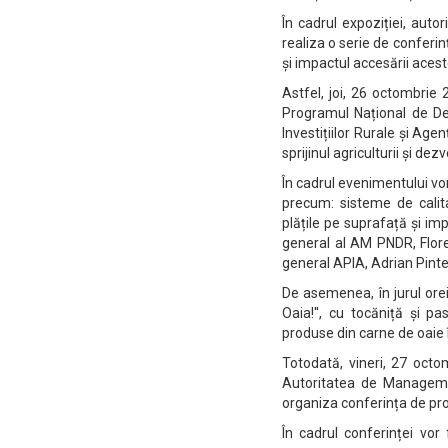
În cadrul expoziției, autor
realiza o serie de conferi
și impactul accesării aces
Astfel, joi, 26 octombri
Programul Național de De
Investițiilor Rurale și Age
sprijinul agriculturii și dez
În cadrul evenimentului vo
precum: sisteme de calita
plățile pe suprafață și im
general al AM PNDR, Flore
general APIA, Adrian Pinte
De asemenea, în jurul ore
Oaia!'', cu tocăniță și 
produse din carne de oaie î
Totodată, vineri, 27 oct
Autoritatea de Manageme
organiza conferința de 
În cadrul conferinței vo