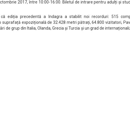
 octombrie 2017, între 10:00-16:00. Biletul de intrare pentru adulți și stu
 că ediția precedentă a Indagra a stabilit noi recorduri: 515 comp
o suprafață expozițională de 32.428 metri pătrați, 64.800 vizitatori, Pav
pări de grup din Italia, Olanda, Grecia și Turcia și un grad de internațional