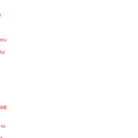
e
ntru
lui
 SME
 cu