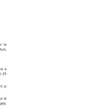
i la
rii,
ie a
5-29
rț și
ur al
ații,