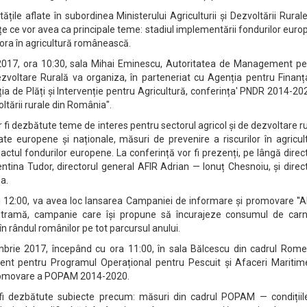
itățile aflate în subordinea Ministerului Agriculturii și Dezvoltării Rural
nțe ce vor avea ca principale teme: stadiul implementării fondurilor eur
tora în agricultură românească.
e 2017, ora 10:30, sala Mihai Eminescu, Autoritatea de Management pe
zvoltare Rurală va organiza, în parteneriat cu Agenția pentru Finanț
nția de Plăți și Intervenție pentru Agricultură, conferința' PNDR 2014-20
voltării rurale din România".
r fi dezbătute teme de interes pentru sectorul agricol și de dezvoltare r
te europene și naționale, măsuri de prevenire a riscurilor în agricul
pactul fondurilor europene. La conferință vor fi prezenți, pe lângă direc
ntina Tudor, directorul general AFIR Adrian — Ionuț Chesnoiu, și direc
a.
i 12:00, va avea loc lansarea Campaniei de informare și promovare ''A
pastramă, campanie care își propune să încurajeze consumul de carn
n rândul românilor pe tot parcursul anului.
ombrie 2017, începând cu ora 11:00, în sala Bălcescu din cadrul Rome
nt pentru Programul Operațional pentru Pescuit și Afaceri Maritim
promovare a POPAM 2014-2020.
r fi dezbătute subiecte precum: măsuri din cadrul POPAM — condițiil