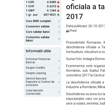
1 USD
4.5480
oficiala a t
1 CHF
5.6210
1 GBP
6.1244
2017
1 gr. aur
607.9521
Curs BNR complet
Data publicarii: 26-10-2017
Convertor valutar
Print
Curs valutar banci
Convertor valutar
bănci
Presedintele Romaniei, Kl
deschiderea oficiala a Ta
Informatii utile
horticulturii, viticulturii s
Sursa foto: Indagra Rome
Dictionar Financiar-
Bancar
Evenimentul este organiz
Despre Credite
României, sub Înaltul Pa
Despre Leasing
octombrie 2017 la Centrul
Servicii bancare:
Depozite si Conturi de
La deschiderea oficială a
economii
Industrie a României, Miha
Lista bancilor
comerciale
Deschiderea va avea loc la 
expozanților care vor prez
sere și solarii, semințe, bu