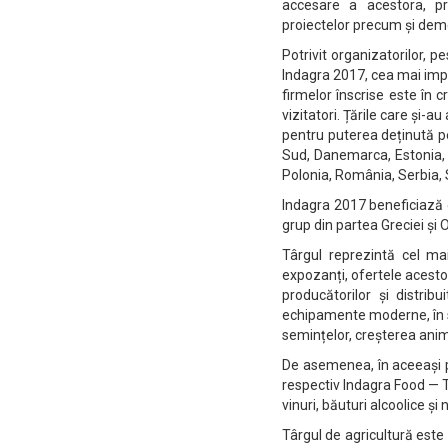
accesare a acestora, pr
proiectelor precum și demer
Potrivit organizatorilor, p
Indagra 2017, cea mai imp
firmelor înscrise este în 
vizitatori. Țările care și-
pentru puterea deținută pe
Sud, Danemarca, Estonia, F
Polonia, România, Serbia, S
Indagra 2017 beneficiază de
grup din partea Greciei și 
Târgul reprezintă cel m
expozanți, ofertele acestor
producătorilor și distrib
echipamente moderne, în sc
semințelor, creșterea animal
De asemenea, în aceeași 
respectiv Indagra Food — T
vinuri, băuturi alcoolice și 
Târgul de agricultură este