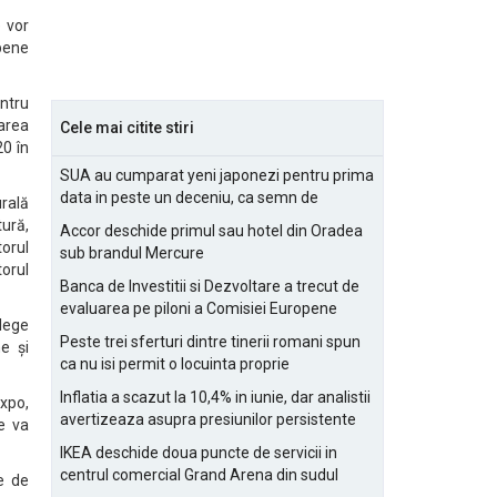
e vor
opene
ntru
area
Cele mai citite stiri
20 în
SUA au cumparat yeni japonezi pentru prima
data in peste un deceniu, ca semn de
urală
prietenie
tură,
Accor deschide primul sau hotel din Oradea
torul
sub brandul Mercure
torul
Banca de Investitii si Dezvoltare a trecut de
evaluarea pe piloni a Comisiei Europene
lege
Peste trei sferturi dintre tinerii romani spun
e și
ca nu isi permit o locuinta proprie
Inflatia a scazut la 10,4% in iunie, dar analistii
xpo,
avertizeaza asupra presiunilor persistente
e va
pentru IMM-uri
IKEA deschide doua puncte de servicii in
centrul comercial Grand Arena din sudul
e de