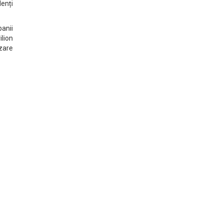
denți
anii
ilion
izare