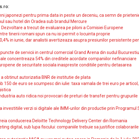
s.ro:
i japonezi pentru prima data in peste un deceniu, ca semn de prieteni
ul sau hotel din Oradea sub brandul Mercure
si Dezvoltare a trecut de evaluarea pe piloni a Comisiei Europene
intre tinerii romani spun ca nu isi permit o locuinta proprie
10,4% in iunie, dar analistii avertizeaza asupra presiunilor persistente pe
uncte de servicii in centrul comercial Grand Arena din sudul Bucurestiu
iale concentreaza 54% din creditele acordate companiilor nefinanciare
uropene de securitate sociala inaspreste conditiile pentru detasarea
obtinut autorizatia BNR de institutie de plata
b 150 de euro se scumpesc din iulie: taxa vamala de trei euro pe articol,
istica
ndustria auto ridica noi provocari de preturi de transfer pentru grupurile
investitiile verzi si digitale ale IMM-urilor din productie prin Programul
reia conducerea Deloitte Technology Delivery Center din Romania
ting digital, sub lupa fiscului: companiile trebuie sa justifice colaborarile