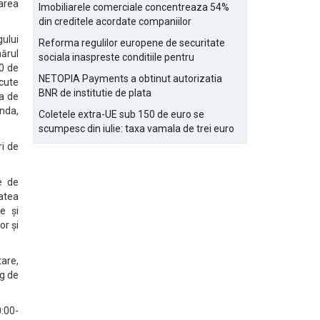
Bucurestiului
area
Imobiliarele comerciale concentreaza 54%
din creditele acordate companiilor
nefinanciare
gului
Reforma regulilor europene de securitate
mărul
sociala inaspreste conditiile pentru
00 de
detasarea salariatilor
NETOPIA Payments a obtinut autorizatia
scute
BNR de institutie de plata
ea de
anda,
Coletele extra-UE sub 150 de euro se
scumpesc din iulie: taxa vamala de trei euro
pe articol, adaugata la taxa logistica
ri de
e de
tatea
e și
or și
are,
rg de
0:00-