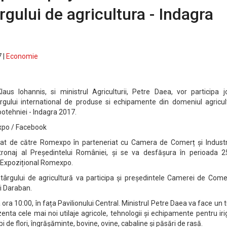
argului de agricultura - Indagra
 |
Economie
aus Iohannis, si ministrul Agriculturii, Petre Daea, vor participa jo
rgului international de produse si echipamente din domeniul agricultu
i zootehniei - Indagra 2017.
xpo / Facebook
at de către Romexpo în parteneriat cu Camera de Comerț și Industr
tronaj al Președintelui României, și se va desfășura în perioada 2
 Expozițional Romexpo.
 târgului de agricultură va participa și președintele Camerei de Come
i Daraban.
ora 10:00, în fața Pavilionului Central. Ministrul Petre Daea va face un t
enta cele mai noi utilaje agricole, tehnologii și echipamente pentru irig
lbi de flori, îngrășăminte, bovine, ovine, cabaline și păsări de rasă.