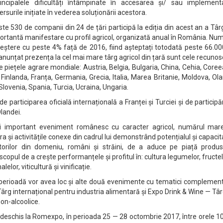
incipalele dificultăți întâmpinate în accesarea și/ sau implement
surile inițiate în vederea soluționării acestora.
este 530 de companii din 24 de țări participă la ediția din acest an a Târ
ortantă manifestare cu profil agricol, organizată anual în România. Nu
creștere cu peste 4% față de 2016, fiind așteptați totodată peste 66.0
au anunțat prezența la cel mai mare târg agricol din țară sunt cele recuno
 piețele agrare mondiale: Austria, Belgia, Bulgaria, China, Cehia, Core
inlanda, Franța, Germania, Grecia, Italia, Marea Britanie, Moldova, Ol
lovenia, Spania, Turcia, Ucraina, Ungaria.
 participarea oficială internațională a Franței și Turciei și de participă
Olandei.
ai important eveniment românesc cu caracter agricol, numărul mar
a și activitățile conexe din cadrul lui demonstrând potențialul și capaci
uitorilor din domeniu, români și străini, de a aduce pe piață produs
opul de a crește performanțele și profitul în: cultura legumelor, fructel
elor, viticultură și vinificație.
perioadă vor avea loc și alte două evenimente cu tematici complement
ârg internațional pentru industria alimentară și Expo Drink & Wine — Tâ
non-alcoolice.
 deschis la Romexpo, în perioada 25 — 28 octombrie 2017, între orele 1