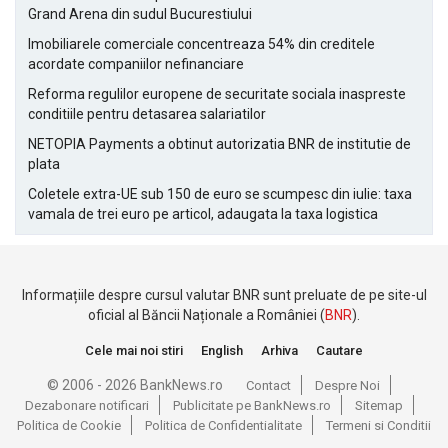
Grand Arena din sudul Bucurestiului
Imobiliarele comerciale concentreaza 54% din creditele
acordate companiilor nefinanciare
Reforma regulilor europene de securitate sociala inaspreste
conditiile pentru detasarea salariatilor
NETOPIA Payments a obtinut autorizatia BNR de institutie de
plata
Coletele extra-UE sub 150 de euro se scumpesc din iulie: taxa
vamala de trei euro pe articol, adaugata la taxa logistica
Informațiile despre cursul valutar BNR sunt preluate de pe site-ul
oficial al Băncii Naționale a României (
BNR
).
Cele mai noi stiri
English
Arhiva
Cautare
© 2006 - 2026 BankNews.ro
Contact
Despre Noi
Dezabonare notificari
Publicitate pe BankNews.ro
Sitemap
Politica de Cookie
Politica de Confidentialitate
Termeni si Conditii