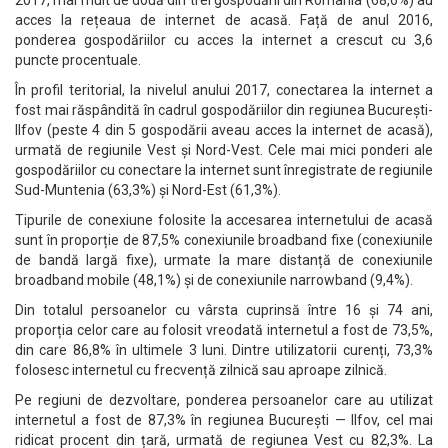
2017, mai mult de două din trei gospodării din România (68,6%) au
acces la rețeaua de internet de acasă. Față de anul 2016,
ponderea gospodăriilor cu acces la internet a crescut cu 3,6
puncte procentuale.
În profil teritorial, la nivelul anului 2017, conectarea la internet a
fost mai răspândită în cadrul gospodăriilor din regiunea București-
Ilfov (peste 4 din 5 gospodării aveau acces la internet de acasă),
urmată de regiunile Vest și Nord-Vest. Cele mai mici ponderi ale
gospodăriilor cu conectare la internet sunt înregistrate de regiunile
Sud-Muntenia (63,3%) și Nord-Est (61,3%).
Tipurile de conexiune folosite la accesarea internetului de acasă
sunt în proporție de 87,5% conexiunile broadband fixe (conexiunile
de bandă largă fixe), urmate la mare distanță de conexiunile
broadband mobile (48,1%) și de conexiunile narrowband (9,4%).
Din totalul persoanelor cu vârsta cuprinsă între 16 și 74 ani,
proporția celor care au folosit vreodată internetul a fost de 73,5%,
din care 86,8% în ultimele 3 luni. Dintre utilizatorii curenți, 73,3%
folosesc internetul cu frecvență zilnică sau aproape zilnică.
Pe regiuni de dezvoltare, ponderea persoanelor care au utilizat
internetul a fost de 87,3% în regiunea București — Ilfov, cel mai
ridicat procent din țară, urmată de regiunea Vest cu 82,3%. La