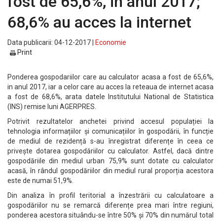
fost de 65,6%, in anul 2017;
68,6% au acces la internet
Data publicarii: 04-12-2017 |
Economie
Print
Ponderea gospodariilor care au calculator acasa a fost de 65,6%,
in anul 2017, iar a celor care au acces la reteaua de internet acasa
a fost de 68,6%, arata datele Institutului National de Statistica
(INS) remise luni AGERPRES.
Potrivit rezultatelor anchetei privind accesul populației la
tehnologia informațiilor și comunicațiilor în gospodării, în funcție
de mediul de rezidență s-au înregistrat diferențe în ceea ce
privește dotarea gospodăriilor cu calculator. Astfel, dacă dintre
gospodăriile din mediul urban 75,9% sunt dotate cu calculator
acasă, în rândul gospodăriilor din mediul rural proporția acestora
este de numai 51,9%.
Din analiza în profil teritorial a înzestrării cu calculatoare a
gospodăriilor nu se remarcă diferențe prea mari între regiuni,
ponderea acestora situându-se între 50% și 70% din numărul total