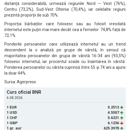
distanță considerabilă, urmează regiunile Nord — Vest (76%),
Centru (73,2%), Sud-Vest Oltenia (70,4%), iar celelalte regiuni
prezintă proporții de sub 70%.
Proporția bărbaților care folosesc sau au folosit vreodată
internetul este puțin mai mare decât cea a femeilor: 74,8% față de
72,1%.
Ponderile persoanelor care utilizează internetul au un trend
descendent la o analiză pe grupe de vârstă, în sensul că
majoritatea persoanelor din grupa de vârstă 16-34 ani (93,5%)
folosesc internetul, iar procentul scade cu înaintarea în vârstă.
Ponderea persoanelor cu vârsta cuprinsă între 55 și 74 ani a ajuns
la doar 44%.
Sursa: Agerpress
Curs oficial BNR
6.08.2026
1 EUR
5.2513
1 USD
4.5507
1 CHF
5.6221
1 GBP
6.1236
1 gr. aur
625.3970