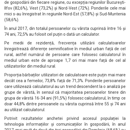
de gospodării din fiecare regiune, cu excepția regiunilor București-
Ilfov (82,6%), Vest (73,2%) și Nord-Vest (72%). Ponderile cele mai
mici s-au înregistrat în regiunile Nord-Est (57,8%) și Sud-Muntenia
(58,6%).
În anul 2017, din totalul persoanelor cu vârsta cuprinsă între 16 și
74 ani, 72,5% au folosit cel puțin o dată un calculator.
Pe medii de rezidență, frecvența utilizării calculatoarelor
înregistrează diferențe semnificative în mediul urban față de cel
rural, astfel numărul de persoane care folosesc calculatorul în
mediul urban este de aproape 1,7 ori mai mare față de cel al
utilizatorilor din mediul rural.
Proporția bărbaților utilizatori de calculatoare este puțin mai mare
decât cea a femeilor, 73,8% față de 71,3%. Ponderile persoanelor
care utilizează calculatorul au un trend descendent la o analiză pe
grupe de vârstă, în sensul că majoritatea persoanelor tinere din
grupa de vârstă 16-34 ani (91,5%) folosesc calculatorul, în timp ce
doar 44,8% dintre persoanele cu vârsta cuprinsă între 55 și 74 ani
au utilizat calculatorul.
Potrivit rezultatelor anchetei privind accesul populației la
tehnologia informațiilor și comunicațiilor în gospodării, în anul