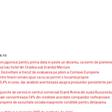
s.ro:
i japonezi pentru prima data in peste un deceniu, ca semn de prieteni
ul sau hotel din Oradea sub brandul Mercure
si Dezvoltare a trecut de evaluarea pe piloni a Comisiei Europene
intre tinerii romani spun ca nu isi permit o locuinta proprie
10,4% in iunie, dar analistii avertizeaza asupra presiunilor persistente pe
uncte de servicii in centrul comercial Grand Arena din sudul Bucurestiu
iale concentreaza 54% din creditele acordate companiilor nefinanciare
uropene de securitate sociala inaspreste conditiile pentru detasarea