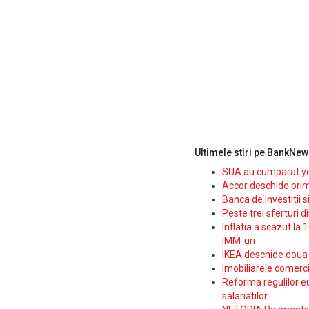
Ultimele stiri pe BankNew
SUA au cumparat yen
Accor deschide prim
Banca de Investitii 
Peste trei sferturi d
Inflatia a scazut la 
IMM-uri
IKEA deschide doua p
Imobiliarele comerc
Reforma regulilor e
salariatilor