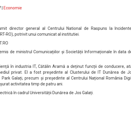
 |
Economie
mit director general al Centrului National de Raspuns la Incident
T-RO), potrivit unui comunicat al institutiei.
RT.RO
emis de ministrul Comunicațiilor și Societății Informaționale în data 
ență în industria IT, Cătălin Aramă a deținut funcții de conducere, at
mediul privat. El a fost președinte al Clusterului de IT Dunărea de J
 Park Galați, precum și președinte al Centrului Național România Digi
ășurat activitatea timp de patru ani.
electrică în cadrul Universității Dunărea de Jos Galați.