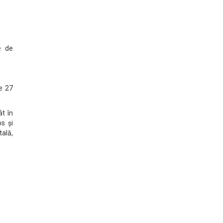
e de
de 27
ât în
os și
tală,