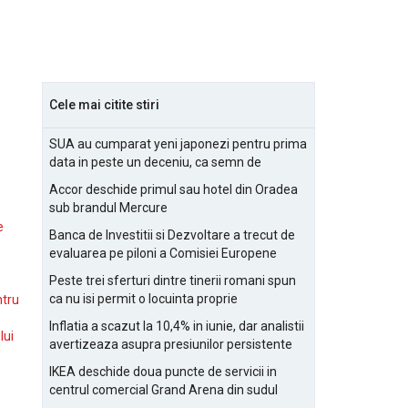
Cele mai citite stiri
SUA au cumparat yeni japonezi pentru prima
data in peste un deceniu, ca semn de
prietenie
Accor deschide primul sau hotel din Oradea
sub brandul Mercure
e
Banca de Investitii si Dezvoltare a trecut de
evaluarea pe piloni a Comisiei Europene
Peste trei sferturi dintre tinerii romani spun
ca nu isi permit o locuinta proprie
ntru
Inflatia a scazut la 10,4% in iunie, dar analistii
lui
avertizeaza asupra presiunilor persistente
pentru IMM-uri
IKEA deschide doua puncte de servicii in
centrul comercial Grand Arena din sudul