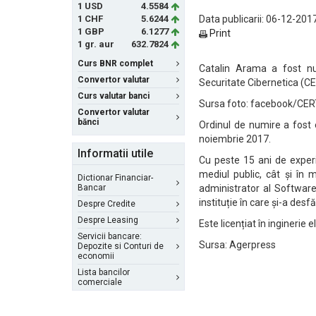
1 USD
4.5584
1 CHF
5.6244
Data publicarii: 06-12-2017
1 GBP
6.1277
Print
1 gr. aur
632.7824
Curs BNR complet
Catalin Arama a fost nu
Convertor valutar
Securitate Cibernetica (CER
Curs valutar banci
Sursa foto: facebook/CE
Convertor valutar
bănci
Ordinul de numire a fost 
noiembrie 2017.
Informatii utile
Cu peste 15 ani de experi
mediul public, cât și în 
Dictionar Financiar-
Bancar
administrator al Software
instituție în care și-a desf
Despre Credite
Despre Leasing
Este licențiat în inginerie 
Servicii bancare:
Sursa: Agerpress
Depozite si Conturi de
economii
Lista bancilor
comerciale