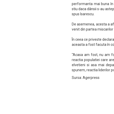
performanta mai buna în c
stiu daca dânsii s-au astept
spus Isarescu.
De asemenea, acesta a afi
venit din partea miscarilor
În ceea ce priveste decla
aceasta a fost facuta în co
"Acasa am fost, nu am fost
reactia populatiei care ar
elvetieni si asa mai depa
spunem, reactia liderilor po
Sursa: Agerpress