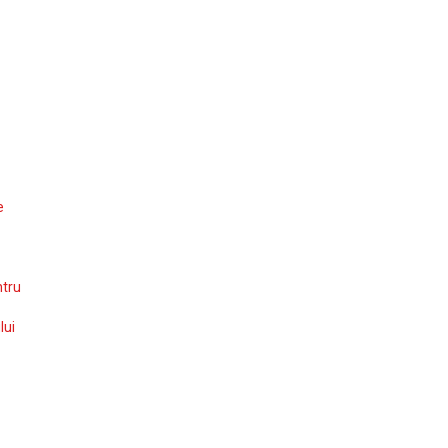
e
ntru
lui