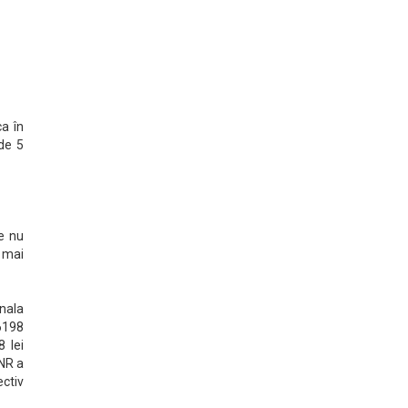
a în
 de 5
re nu
e mai
onala
,6198
 lei
BNR a
ctiv