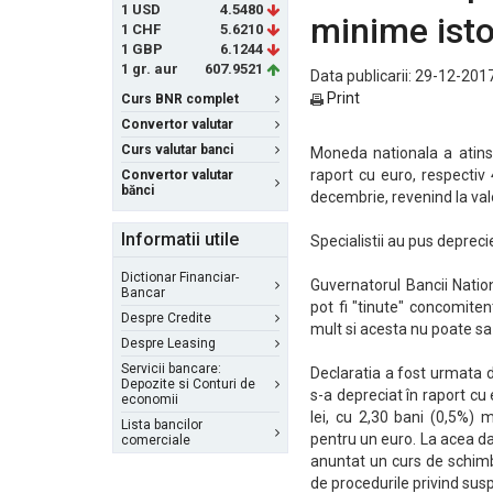
1 USD
4.5480
minime istor
1 CHF
5.6210
1 GBP
6.1244
1 gr. aur
607.9521
Data publicarii: 29-12-2017
Print
Curs BNR complet
Convertor valutar
Curs valutar banci
Moneda nationala a atins 
raport cu euro, respectiv 
Convertor valutar
bănci
decembrie, revenind la val
Informatii utile
Specialistii au pus depreci
Dictionar Financiar-
Guvernatorul Bancii Nation
Bancar
pot fi "tinute" concomiten
Despre Credite
mult si acesta nu poate sa f
Despre Leasing
Servicii bancare:
Declaratia a fost urmata 
Depozite si Conturi de
s-a depreciat în raport cu 
economii
lei, cu 2,30 bani (0,5%) 
Lista bancilor
pentru un euro. La acea da
comerciale
anuntat un curs de schimb
de procedurile privind su