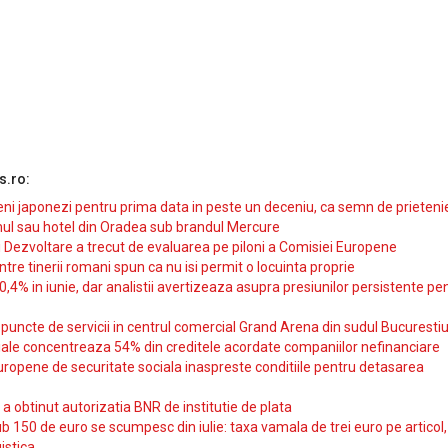
s.ro:
i japonezi pentru prima data in peste un deceniu, ca semn de prieteni
ul sau hotel din Oradea sub brandul Mercure
si Dezvoltare a trecut de evaluarea pe piloni a Comisiei Europene
intre tinerii romani spun ca nu isi permit o locuinta proprie
10,4% in iunie, dar analistii avertizeaza asupra presiunilor persistente pe
uncte de servicii in centrul comercial Grand Arena din sudul Bucurestiu
iale concentreaza 54% din creditele acordate companiilor nefinanciare
uropene de securitate sociala inaspreste conditiile pentru detasarea
obtinut autorizatia BNR de institutie de plata
b 150 de euro se scumpesc din iulie: taxa vamala de trei euro pe articol,
istica