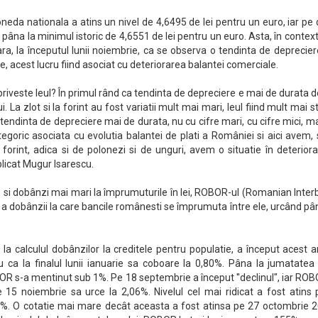
eda nationala a atins un nivel de 4,6495 de lei pentru un euro, iar pe
pâna la minimul istoric de 4,6551 de lei pentru un euro. Asta, în context
ra, la începutul lunii noiembrie, ca se observa o tendinta de deprecie
, acest lucru fiind asociat cu deteriorarea balantei comerciale.
iveste leul? În primul rând ca tendinta de depreciere e mai de durata 
ui. La zlot si la forint au fost variatii mult mai mari, leul fiind mult mai st
 tendinta de depreciere mai de durata, nu cu cifre mari, cu cifre mici, m
tegoric asociata cu evolutia balantei de plati a României si aici avem,
 forint, adica si de polonezi si de unguri, avem o situatie în deterior
plicat Mugur Isarescu.
si dobânzi mai mari la împrumuturile în lei, ROBOR-ul (Romanian Inter
a dobânzii la care bancile românesti se împrumuta între ele, urcând pâ
t la calculul dobânzilor la creditele pentru populatie, a început acest 
 ca la finalul lunii ianuarie sa coboare la 0,80%. Pâna la jumatatea 
R s-a mentinut sub 1%. Pe 18 septembrie a început ''declinul", iar RO
 15 noiembrie sa urce la 2,06%. Nivelul cel mai ridicat a fost atins 
%. O cotatie mai mare decât aceasta a fost atinsa pe 27 octombrie 2