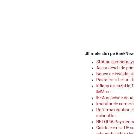
Ultimele stiri pe BankNew
SUA au cumparat yen
Accor deschide prim
Banca de Investitii 
Peste trei sferturi d
Inflatia a scazut la 
IMM-uri
IKEA deschide doua p
Imobiliarele comerc
Reforma regulilor e
salariatilor
NETOPIA Payments a 
Coletele extra-UE su
adaugata la taxa log