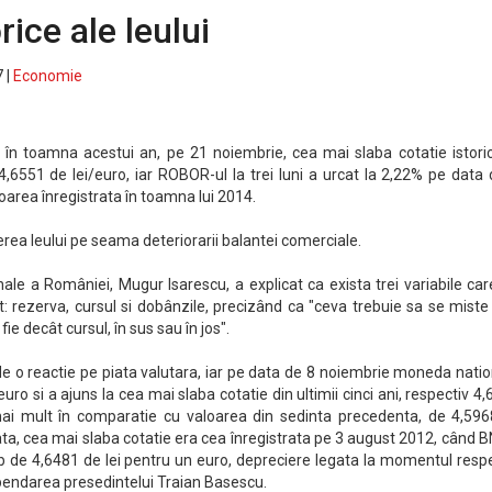
ice ale leului
 |
Economie
în toamna acestui an, pe 21 noiembrie, cea mai slaba cotatie istoric
4,6551 de lei/euro, iar ROBOR-ul la trei luni a urcat la 2,22% pe data
oarea înregistrata în toamna lui 2014.
erea leului pe seama deteriorarii balantei comerciale.
ale a României, Mugur Isarescu, a explicat ca exista trei variabile ca
t: rezerva, cursul si dobânzile, precizând ca "ceva trebuie sa se mist
ie decât cursul, în sus sau în jos".
de o reactie pe piata valutara, iar pe data de 8 noiembrie moneda nati
euro si a ajuns la cea mai slaba cotatie din ultimii cinci ani, respectiv 4
mai mult în comparatie cu valoarea din sedinta precedenta, de 4,5968
ta, cea mai slaba cotatie era cea înregistrata pe 3 august 2012, când 
 de 4,6481 de lei pentru un euro, depreciere legata la momentul respe
spendarea presedintelui Traian Basescu.