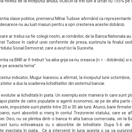
la nivelul de la începutul anului, ROBOR la trei luni a urcat cu 155% pe
ntia clasei politice, premierul Mihai Tudose afirmând ca reprezentanti
, deoarece nu au luat masuri pentru a opri cresterea acestei dobânzi.
care ar trebui sa fie colegii nostri, ai românilor, de la Banca Nationala au
rat Tudose în cadrul unei conferinte de presa, sustinuta la finalul sed
tidului Social Democrat, care a avut loc la Sucevita.
tia ca BNR ar fi trebuit "sa aiba grija sa nu creasca (n. r. - dobânda) si 
ace pe aceasta tema".
cestui indicator, Mugur Isarescu a afirmat, la începutul lunii octombrie,
telor a dus la scaderea lichiditatilor din sistemul bancar.
volutie ai lichiditatii în piata. Un exemplu este maniera în care sunt pl
apoi platite de catre populatie si agenti economici, iar pe de alta parte
Taxele, impozitele sunt platite între 20 si 30 ale lunii. Atunci, banii firmelor 
 banci, sunt absorbiti si merg în contul Trezoreriei statului, care se af
i. Deci, nu se plimba dintr-o banca în alta banca comerciala, vin la 
est lucru echivaleaza cu o absorbtie de lichiditate. Dupa 5-6 ale l
te injectata în piata... Ce a intervenit în luna acesta o sa va surprin