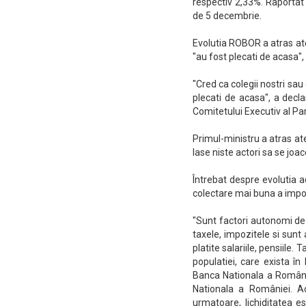
respectiv 2,33%. Raportat 
de 5 decembrie.
Evolutia ROBOR a atras ate
"au fost plecati de acasa"
"Cred ca colegii nostri sau 
plecati de acasa", a decla
Comitetului Executiv al Par
Primul-ministru a atras aten
lase niste actori sa se jo
Întrebat despre evolutia a
colectare mai buna a impozi
"Sunt factori autonomi de e
taxele, impozitele si sunt 
platite salariile, pensiile. 
populatiei, care exista în
Banca Nationala a Românie
Nationala a României. Ac
urmatoare, lichiditatea es