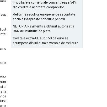
Bucurestiului
 data
Imobiliarele comerciale concentreaza 54%
din creditele acordate companiilor
nefinanciare
Reforma regulilor europene de securitate
i BNR
sociala inaspreste conditiile pentru
detasarea salariatilor
NETOPIA Payments a obtinut autorizatia
 fost
BNR de institutie de plata
intei
Coletele extra-UE sub 150 de euro se
scumpesc din iulie: taxa vamala de trei euro
pe articol, adaugata la taxa logistica
sa nu
 ca o
atite
 sunt
si ai
la la
Banca
unii
da: o