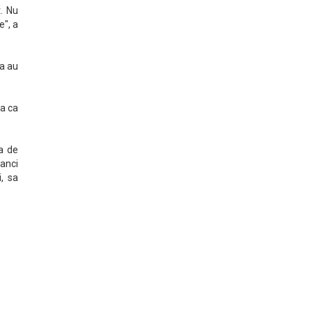
. Nu
e", a
a au
ra ca
ta de
ranci
i, sa