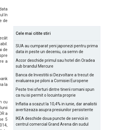
 data
ul în
re de
Cele mai citite stiri
decât
abil.
SUA au cumparat yeni japonezi pentru prima
ai de
data in peste un deceniu, ca semn de
 spre
prietenie
Accor deschide primul sau hotel din Oradea
are a
sub brandul Mercure
Banca de Investitii si Dezvoltare a trecut de
bank
evaluarea pe piloni a Comisiei Europene
na la
Peste trei sferturi dintre tinerii romani spun
ca nu isi permit o locuinta proprie
an cu
Inflatia a scazut la 10,4% in iunie, dar analistii
lunii
avertizeaza asupra presiunilor persistente
BOR a
pentru IMM-uri
IKEA deschide doua puncte de servicii in
pe 5
centrul comercial Grand Arena din sudul
014,