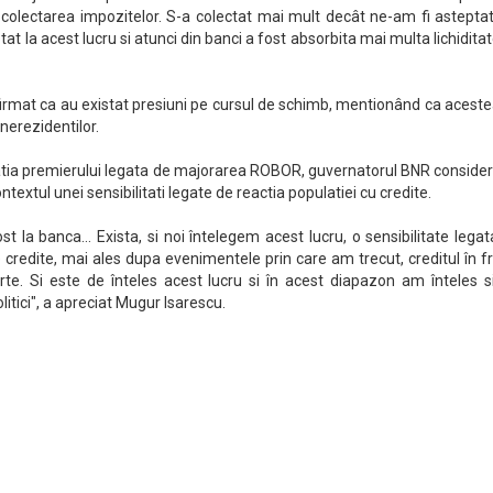
olectarea impozitelor. S-a colectat mai mult decât ne-am fi asteptat
at la acest lucru si atunci din banci a fost absorbita mai multa lichiditat
rmat ca au existat presiuni pe cursul de schimb, mentionând ca aceste
 nerezidentilor.
ratia premierului legata de majorarea ROBOR, guvernatorul BNR conside
ntextul unei sensibilitati legate de reactia populatiei cu credite.
 la banca... Exista, si noi întelegem acest lucru, o sensibilitate lega
e credite, mai ales dupa evenimentele prin care am trecut, creditul în f
rte. Si este de înteles acest lucru si în acest diapazon am înteles s
litici", a apreciat Mugur Isarescu.