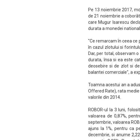
Pe 13 noiembrie 2017, mon
de 21 noiembrie a coborât 
care Mugur Isarescu decla
durata a monedei nationale
"Ce remarcam în ceea ce pr
în cazul zlotului si forintul
Dar, per total, observam o
durata, însa si ea este ca
deosebire si de zlot si de
balantei comerciale", a ex
Toamna acestui an a adus 
Offered Rate), rata medie 
valorile din 2014.
ROBOR-ul la 3 luni, folosi
valoarea de 0,87%, pentru
septembrie, valoarea ROBO
ajuns la 1%, pentru ca pe
decembrie, si anume 2,22