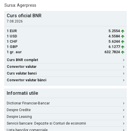
Sursa: Agerpress
Curs oficial BNR
7.08.2026
1 EUR
5.2554
1 USD
4.5584
1 CHF
5.6244
1 GBP
6.1277
1 gr. aur
632.7824
Curs BNR complet
Convertor valutar
Curs valutar banci
Convertor valutar bănci
Informatii utile
Dictionar Financiar-Bancar
Despre Credite
Despre Leasing
Servicii bancare: Depozite si Conturi de economii
Lista bancilor comerciale