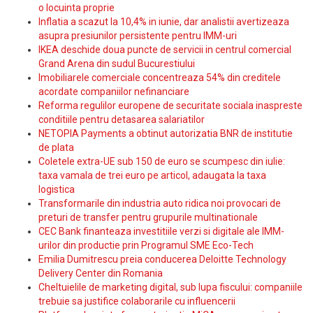
o locuinta proprie
Inflatia a scazut la 10,4% in iunie, dar analistii avertizeaza
asupra presiunilor persistente pentru IMM-uri
IKEA deschide doua puncte de servicii in centrul comercial
Grand Arena din sudul Bucurestiului
Imobiliarele comerciale concentreaza 54% din creditele
acordate companiilor nefinanciare
Reforma regulilor europene de securitate sociala inaspreste
conditiile pentru detasarea salariatilor
NETOPIA Payments a obtinut autorizatia BNR de institutie
de plata
Coletele extra-UE sub 150 de euro se scumpesc din iulie:
taxa vamala de trei euro pe articol, adaugata la taxa
logistica
Transformarile din industria auto ridica noi provocari de
preturi de transfer pentru grupurile multinationale
CEC Bank finanteaza investitiile verzi si digitale ale IMM-
urilor din productie prin Programul SME Eco-Tech
Emilia Dumitrescu preia conducerea Deloitte Technology
Delivery Center din Romania
Cheltuielile de marketing digital, sub lupa fiscului: companiile
trebuie sa justifice colaborarile cu influencerii