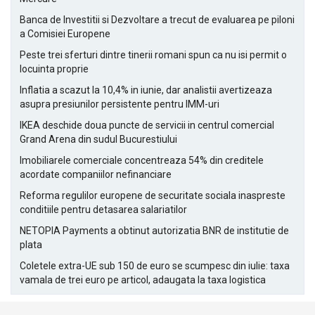
Banca de Investitii si Dezvoltare a trecut de evaluarea pe piloni
a Comisiei Europene
Peste trei sferturi dintre tinerii romani spun ca nu isi permit o
locuinta proprie
Inflatia a scazut la 10,4% in iunie, dar analistii avertizeaza
asupra presiunilor persistente pentru IMM-uri
IKEA deschide doua puncte de servicii in centrul comercial
Grand Arena din sudul Bucurestiului
Imobiliarele comerciale concentreaza 54% din creditele
acordate companiilor nefinanciare
Reforma regulilor europene de securitate sociala inaspreste
conditiile pentru detasarea salariatilor
NETOPIA Payments a obtinut autorizatia BNR de institutie de
plata
Coletele extra-UE sub 150 de euro se scumpesc din iulie: taxa
vamala de trei euro pe articol, adaugata la taxa logistica