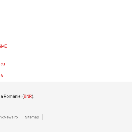
 SME
 cu
26
e a României (
BNR
).
BankNews.ro
Sitemap