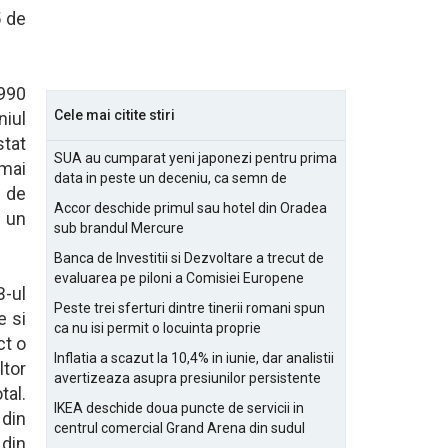
5 de
,990
Cele mai citite stiri
niul
stat
SUA au cumparat yeni japonezi pentru prima
 mai
data in peste un deceniu, ca semn de
e de
prietenie
Accor deschide primul sau hotel din Oradea
a un
sub brandul Mercure
Banca de Investitii si Dezvoltare a trecut de
evaluarea pe piloni a Comisiei Europene
B-ul
Peste trei sferturi dintre tinerii romani spun
e si
ca nu isi permit o locuinta proprie
ct o
Inflatia a scazut la 10,4% in iunie, dar analistii
ltor
avertizeaza asupra presiunilor persistente
tal.
pentru IMM-uri
IKEA deschide doua puncte de servicii in
 din
centrul comercial Grand Arena din sudul
 din