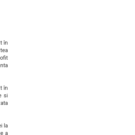
t în
atea
ofit
anta
t în
e si
zata
i la
re a