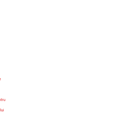
e
ntru
lui