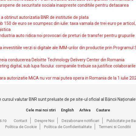
uropene de securitate sociala inaspreste conditiile pentru detasarea
obtinut autorizatia BNR de institutie de plata
b 150 de euro se scumpesc din iulie: taxa vamala de trei euro pe articol,
istica
ndustria auto ridica noi provocari de preturi de transfer pentru grupurile
investitiile verzi si digitale ale IMM-urilor din productie prin Programul
reia conducerea Deloitte Technology Delivery Center din Romania
ting digital, sub lupa fiscului: companiile trebuie sa justifice colaborarile
ara autorizatie MiCA nu vor mai putea opera in Romania de la 1 iulie 20
 cursul valutar BNR sunt preluate de pe site-ul oficial al Băncii Național
Cele mai noi stiri
English
Arhiva
Cautare
s.ro
Contact
Despre Noi
Dezabonare notificari
Publicitate pe 
Politica de Cookie
Politica de Confidentialitate
Termeni si Conditii