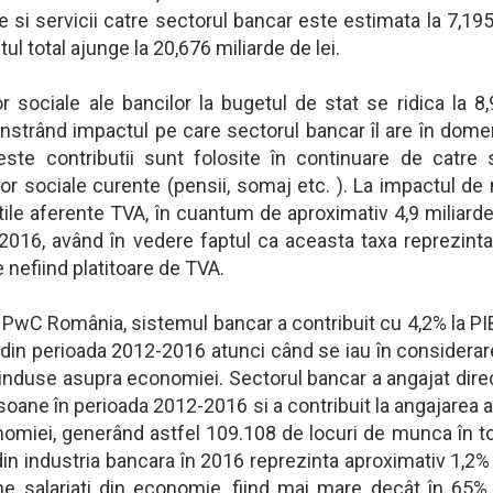
 si servicii catre sectorul bancar este estimata la 7,19
tul total ajunge la 20,676 miliarde de lei.
or sociale ale bancilor la bugetul de stat se ridica la 8
onstrând impactul pe care sectorul bancar îl are în dome
este contributii sunt folosite în continuare de catre 
ilor sociale curente (pensii, somaj etc. ). La impactul de
tile aferente TVA, în cuantum de aproximativ 4,9 miliard
-2016, având în vedere faptul ca aceasta taxa reprezint
e nefiind platitoare de TVA.
PwC România, sistemul bancar a contribuit cu 4,2% la PI
din perioada 2012-2016 atunci când se iau în considerar
 induse asupra economiei. Sectorul bancar a angajat dire
ane în perioada 2012-2016 si a contribuit la angajarea a
nomiei, generând astfel 109.108 de locuri de munca în to
in industria bancara în 2016 reprezinta aproximativ 1,2%
ane salariati din economie, fiind mai mare decât în 65%