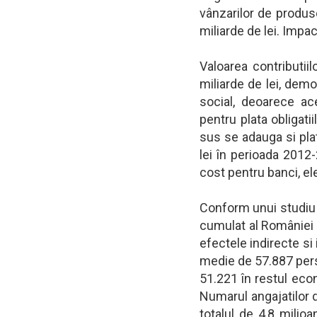
vânzarilor de produse
miliarde de lei. Impac
Valoarea contributiil
miliarde de lei, dem
social, deoarece ac
pentru plata obligati
sus se adauga si pla
lei în perioada 2012
cost pentru banci, el
Conform unui studiu 
cumulat al României 
efectele indirecte si
medie de 57.887 perso
51.221 în restul eco
Numarul angajatilor d
totalul de 4,8 milio