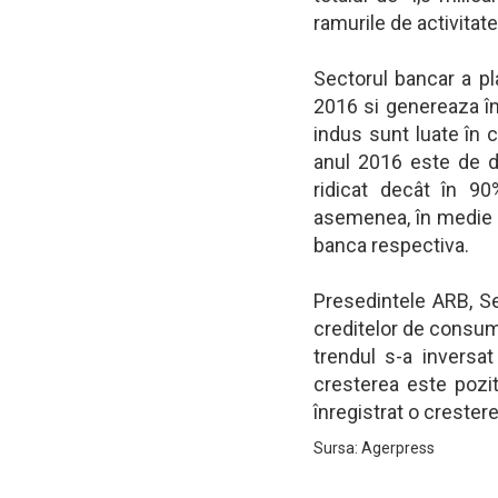
ramurile de activita
Sectorul bancar a pla
2016 si genereaza înc
indus sunt luate în c
anul 2016 este de d
ridicat decât în 90
asemenea, în medie 4
banca respectiva.
Presedintele ARB, S
creditelor de consum 
trendul s-a inversat
cresterea este pozi
înregistrat o crester
Sursa: Agerpress