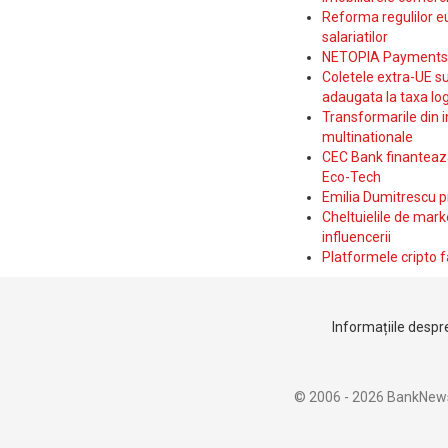
Reforma regulilor e
salariatilor
NETOPIA Payments a 
Coletele extra-UE su
adaugata la taxa log
Transformarile din i
multinationale
CEC Bank finanteaza 
Eco-Tech
Emilia Dumitrescu p
Cheltuielile de marke
influencerii
Platformele cripto f
Informațiile despre
© 2006 - 2026 BankNew