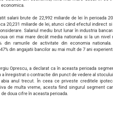
te economica.
tit salarii brute de 22,992 miliarde de lei în perioada 2
a 20,231 miliarde de lei, atunci când efectul indirect si
onsiderare. Salariul mediu brut lunar în industria bancar
oua ori mai mare decât media nationala si la un nivel
% din ramurile de activitate din economia nationala
7% din angajatii bancilor au mai mult de 7 ani experient
ergiu Oprescu, a declarat ca în aceasta perioada segme
a înregistrat o contractie din punct de vedere al stocului,
 abia anul trecut. În ceea ce priveste creditele ipotec
tiva de multa vreme, acesta fiind singurul segment ca
e de doua cifre în aceasta perioada.