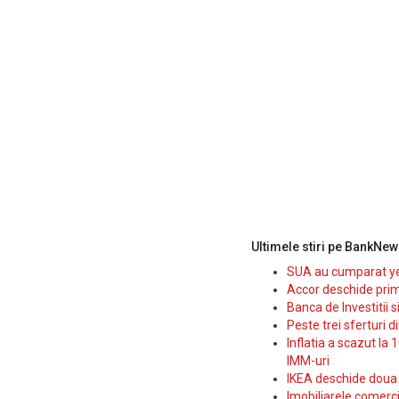
Ultimele stiri pe BankNew
SUA au cumparat yen
Accor deschide prim
Banca de Investitii 
Peste trei sferturi d
Inflatia a scazut la 
IMM-uri
IKEA deschide doua p
Imobiliarele comerc