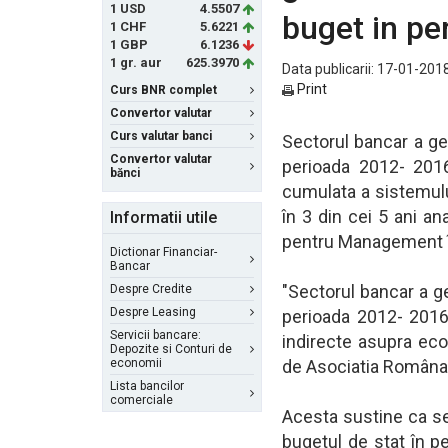
1 USD
4.5507
buget in pe
1 CHF
5.6221
1 GBP
6.1236
1 gr. aur
625.3970
Data publicarii: 17-01-2018
Print
Curs BNR complet
Convertor valutar
Curs valutar banci
Sectorul bancar a gen
Convertor valutar
perioada 2012- 2016,
bănci
cumulata a sistemului
în 3 din cei 5 ani an
Informatii utile
pentru Management î
Dictionar Financiar-
Bancar
"Sectorul bancar a ge
Despre Credite
Despre Leasing
perioada 2012- 2016,
Servicii bancare:
indirecte asupra eco
Depozite si Conturi de
economii
de Asociatia Româna 
Lista bancilor
comerciale
Acesta sustine ca sec
bugetul de stat în pe