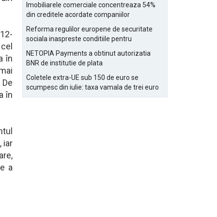
Bucurestiului
Imobiliarele comerciale concentreaza 54%
din creditele acordate companiilor
nefinanciare
Reforma regulilor europene de securitate
012-
sociala inaspreste conditiile pentru
 cel
detasarea salariatilor
NETOPIA Payments a obtinut autorizatia
a în
BNR de institutie de plata
 mai
Coletele extra-UE sub 150 de euro se
. De
scumpesc din iulie: taxa vamala de trei euro
a în
pe articol, adaugata la taxa logistica
ntul
 iar
are,
re a