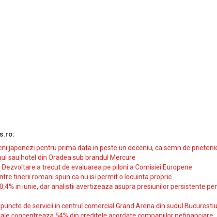
s.ro:
i japonezi pentru prima data in peste un deceniu, ca semn de prieteni
ul sau hotel din Oradea sub brandul Mercure
si Dezvoltare a trecut de evaluarea pe piloni a Comisiei Europene
intre tinerii romani spun ca nu isi permit o locuinta proprie
10,4% in iunie, dar analistii avertizeaza asupra presiunilor persistente pe
uncte de servicii in centrul comercial Grand Arena din sudul Bucurestiu
iale concentreaza 54% din creditele acordate companiilor nefinanciare