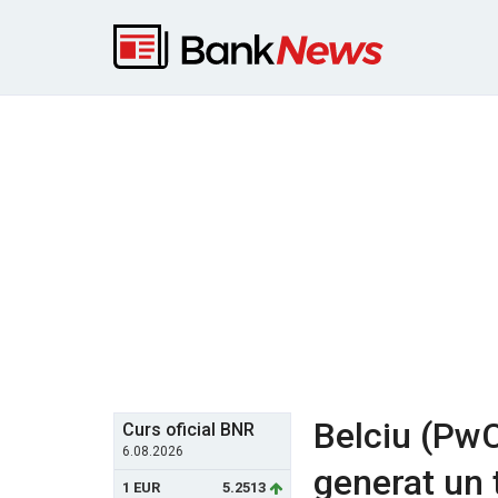
Belciu (PwC
Curs oficial BNR
6.08.2026
generat un t
1 EUR
5.2513