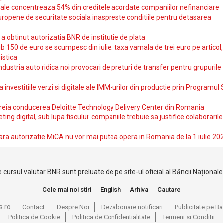
iale concentreaza 54% din creditele acordate companiilor nefinanciare
uropene de securitate sociala inaspreste conditiile pentru detasarea
obtinut autorizatia BNR de institutie de plata
b 150 de euro se scumpesc din iulie: taxa vamala de trei euro pe articol,
istica
ndustria auto ridica noi provocari de preturi de transfer pentru grupurile
investitiile verzi si digitale ale IMM-urilor din productie prin Programul
reia conducerea Deloitte Technology Delivery Center din Romania
ting digital, sub lupa fiscului: companiile trebuie sa justifice colaborarile
ara autorizatie MiCA nu vor mai putea opera in Romania de la 1 iulie 20
 cursul valutar BNR sunt preluate de pe site-ul oficial al Băncii Național
Cele mai noi stiri
English
Arhiva
Cautare
s.ro
Contact
Despre Noi
Dezabonare notificari
Publicitate pe 
Politica de Cookie
Politica de Confidentialitate
Termeni si Conditii