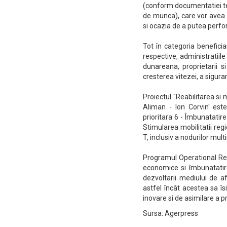
(conform documentatiei te
de munca), care vor avea s
si ocazia de a putea perfo
Tot în categoria beneficiar
respective, administratiile 
dunareana, proprietarii s
cresterea vitezei, a sigura
Proiectul "Reabilitarea s
Aliman - Ion Corvin' est
prioritara 6 - Îmbunatatirea
Stimularea mobilitatii reg
T, inclusiv a nodurilor mul
Programul Operational Reg
economice si îmbunatatirea
dezvoltarii mediului de afa
astfel încât acestea sa îs
inovare si de asimilare a p
Sursa: Agerpress