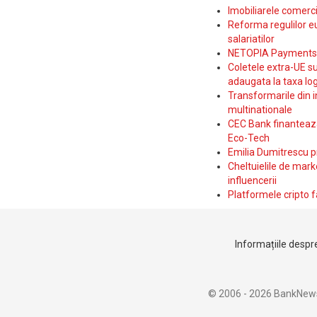
Imobiliarele comerc
Reforma regulilor e
salariatilor
NETOPIA Payments a 
Coletele extra-UE su
adaugata la taxa log
Transformarile din i
multinationale
CEC Bank finanteaza 
Eco-Tech
Emilia Dumitrescu p
Cheltuielile de marke
influencerii
Platformele cripto f
Informațiile despre
© 2006 - 2026 BankNew