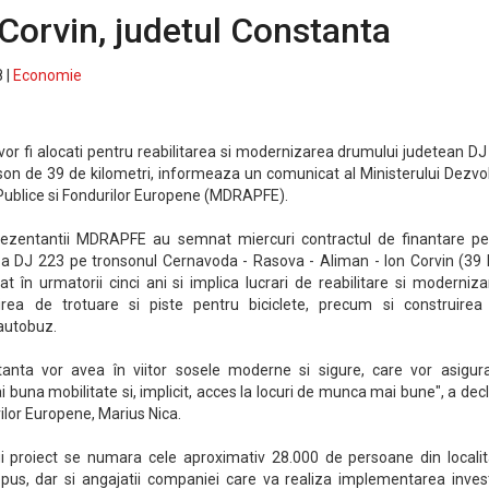
Corvin, judetul Constanta
 |
Economie
vor fi alocati pentru reabilitarea si modernizarea drumului judetean D
son de 39 de kilometri, informeaza un comunicat al Ministerului Dezvol
 Publice si Fondurilor Europene (MDRAPFE).
reprezentantii MDRAPFE au semnat miercuri contractul de finantare pe
 a DJ 223 pe tronsonul Cernavoda - Rasova - Aliman - Ion Corvin (39 
t în urmatorii cinci ani si implica lucrari de reabilitare si moderniz
irea de trotuare si piste pentru biciclete, precum si construirea
 autobuz.
nstanta vor avea în viitor sosele moderne si sigure, care vor asigur
i buna mobilitate si, implicit, acces la locuri de munca mai bune", a dec
ilor Europene, Marius Nica.
tui proiect se numara cele aproximativ 28.000 de persoane din localit
us, dar si angajatii companiei care va realiza implementarea investi