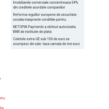
Bucurestiului
Imobiliarele comerciale concentreaza 54%
din creditele acordate companiilor
nefinanciare
Reforma regulilor europene de securitate
sociala inaspreste conditiile pentru
detasarea salariatilor
NETOPIA Payments a obtinut autorizatia
BNR de institutie de plata
Coletele extra-UE sub 150 de euro se
scumpesc din iulie: taxa vamala de trei euro
pe articol, adaugata la taxa logistica
e
ntru
lui