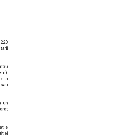
J 223
tarii
ntru
km).
are a
 sau
a un
larat
atile
tiei