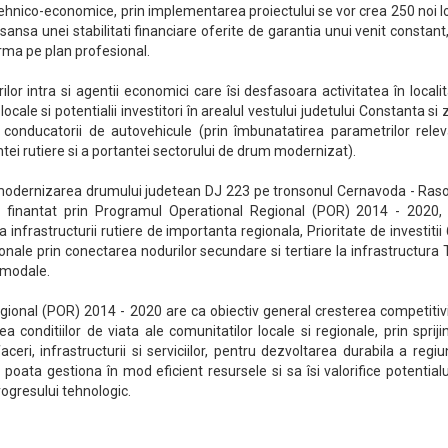
hnico-economice, prin implementarea proiectului se vor crea 250 noi l
ansa unei stabilitati financiare oferite de garantia unui venit constant
rma pe plan profesional.
ilor intra si agentii economici care îsi desfasoara activitatea în localit
locale si potentialii investitori în arealul vestului judetului Constanta si
i conducatorii de autovehicule (prin îmbunatatirea parametrilor relev
ntei rutiere si a portantei sectorului de drum modernizat).
i modernizarea drumului judetean DJ 223 pe tronsonul Cernavoda - Raso
e finantat prin Programul Operational Regional (POR) 2014 - 2020,
 infrastructurii rutiere de importanta regionala, Prioritate de investitii 
ionale prin conectarea nodurilor secundare si tertiare la infrastructura
timodale.
ional (POR) 2014 - 2020 are ca obiectiv general cresterea competitivi
 conditiilor de viata ale comunitatilor locale si regionale, prin spriji
ceri, infrastructurii si serviciilor, pentru dezvoltarea durabila a regiun
i poata gestiona în mod eficient resursele si sa îsi valorifice potential
rogresului tehnologic.