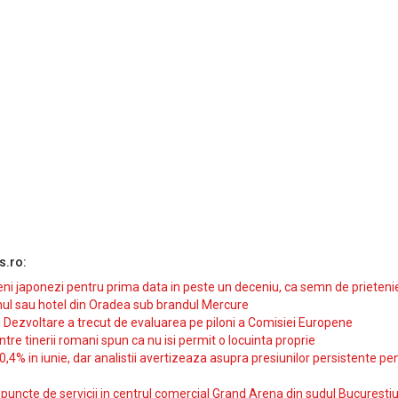
s.ro:
i japonezi pentru prima data in peste un deceniu, ca semn de prieteni
ul sau hotel din Oradea sub brandul Mercure
si Dezvoltare a trecut de evaluarea pe piloni a Comisiei Europene
intre tinerii romani spun ca nu isi permit o locuinta proprie
10,4% in iunie, dar analistii avertizeaza asupra presiunilor persistente pe
uncte de servicii in centrul comercial Grand Arena din sudul Bucurestiu