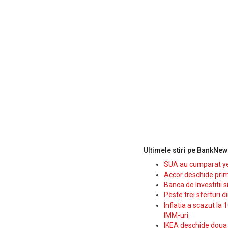
Ultimele stiri pe BankNew
SUA au cumparat yen
Accor deschide prim
Banca de Investitii 
Peste trei sferturi d
Inflatia a scazut la 
IMM-uri
IKEA deschide doua p