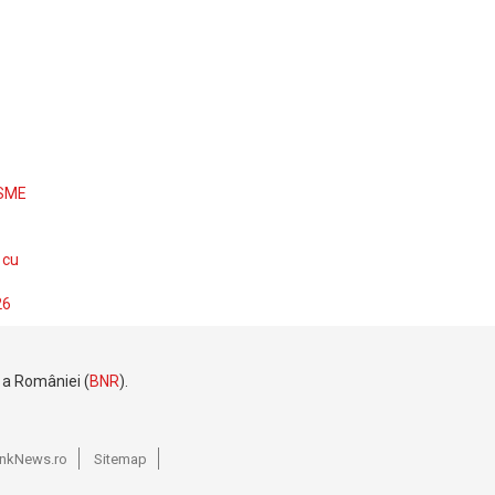
 SME
 cu
26
e a României (
BNR
).
BankNews.ro
Sitemap