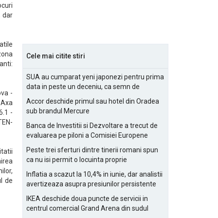
ocuri
, dar
atile
 zona
Cele mai citite stiri
anti:
SUA au cumparat yeni japonezi pentru prima
data in peste un deceniu, ca semn de
va -
prietenie
Accor deschide primul sau hotel din Oradea
 Axa
sub brandul Mercure
6.1 -
 TEN-
Banca de Investitii si Dezvoltare a trecut de
evaluarea pe piloni a Comisiei Europene
Peste trei sferturi dintre tinerii romani spun
tatii
ca nu isi permit o locuinta proprie
nirea
ilor,
Inflatia a scazut la 10,4% in iunie, dar analistii
ul de
avertizeaza asupra presiunilor persistente
pentru IMM-uri
IKEA deschide doua puncte de servicii in
centrul comercial Grand Arena din sudul