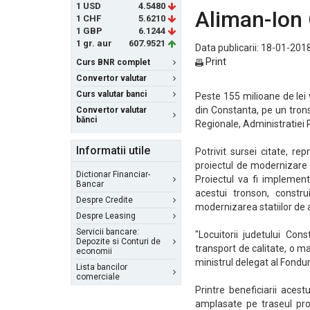
1 USD
4.5480
Aliman-Ion 
1 CHF
5.6210
1 GBP
6.1244
1 gr. aur
607.9521
Data publicarii: 18-01-2018
Print
Curs BNR complet
Convertor valutar
Curs valutar banci
Peste 155 milioane de lei 
din Constanta, pe un tron
Convertor valutar
bănci
Regionale, Administratiei
Informatii utile
Potrivit sursei citate, 
proiectul de modernizare
Dictionar Financiar-
Proiectul va fi implementa
Bancar
acestui tronson, constru
Despre Credite
modernizarea statiilor de
Despre Leasing
Servicii bancare:
"Locuitorii judetului Co
Depozite si Conturi de
transport de calitate, o ma
economii
ministrul delegat al Fondur
Lista bancilor
comerciale
Printre beneficiarii aces
amplasate pe traseul prop