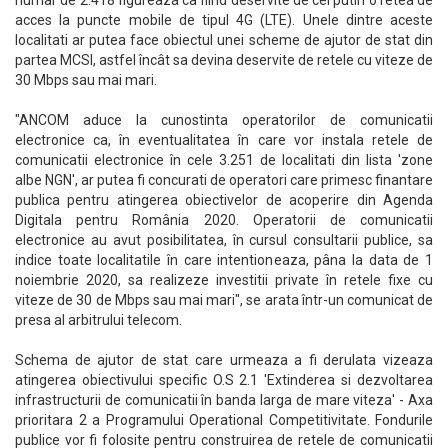
numar de 2.418 figureaza ca fiind deservite de cel putin o retea de
acces la puncte mobile de tipul 4G (LTE). Unele dintre aceste
localitati ar putea face obiectul unei scheme de ajutor de stat din
partea MCSI, astfel încât sa devina deservite de retele cu viteze de
30 Mbps sau mai mari.
"ANCOM aduce la cunostinta operatorilor de comunicatii
electronice ca, în eventualitatea în care vor instala retele de
comunicatii electronice în cele 3.251 de localitati din lista 'zone
albe NGN', ar putea fi concurati de operatori care primesc finantare
publica pentru atingerea obiectivelor de acoperire din Agenda
Digitala pentru România 2020. Operatorii de comunicatii
electronice au avut posibilitatea, în cursul consultarii publice, sa
indice toate localitatile în care intentioneaza, pâna la data de 1
noiembrie 2020, sa realizeze investitii private în retele fixe cu
viteze de 30 de Mbps sau mai mari", se arata într-un comunicat de
presa al arbitrului telecom.
Schema de ajutor de stat care urmeaza a fi derulata vizeaza
atingerea obiectivului specific O.S 2.1 'Extinderea si dezvoltarea
infrastructurii de comunicatii în banda larga de mare viteza' - Axa
prioritara 2 a Programului Operational Competitivitate. Fondurile
publice vor fi folosite pentru construirea de retele de comunicatii