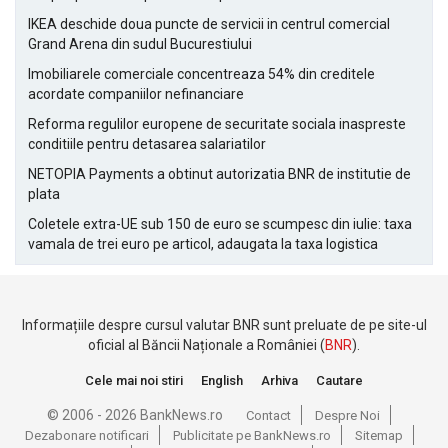
IKEA deschide doua puncte de servicii in centrul comercial
Grand Arena din sudul Bucurestiului
Imobiliarele comerciale concentreaza 54% din creditele
acordate companiilor nefinanciare
Reforma regulilor europene de securitate sociala inaspreste
conditiile pentru detasarea salariatilor
NETOPIA Payments a obtinut autorizatia BNR de institutie de
plata
Coletele extra-UE sub 150 de euro se scumpesc din iulie: taxa
vamala de trei euro pe articol, adaugata la taxa logistica
Informațiile despre cursul valutar BNR sunt preluate de pe site-ul
oficial al Băncii Naționale a României (
BNR
).
Cele mai noi stiri
English
Arhiva
Cautare
© 2006 - 2026 BankNews.ro
Contact
Despre Noi
Dezabonare notificari
Publicitate pe BankNews.ro
Sitemap