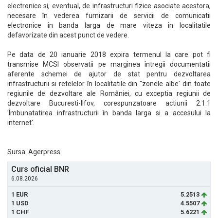
electronice si, eventual, de infrastructuri fizice asociate acestora,
necesare în vederea furnizarii de servicii de comunicatii
electronice în banda larga de mare viteza în localitatile
defavorizate din acest punct de vedere.
Pe data de 20 ianuarie 2018 expira termenul la care pot fi
transmise MCSI observatii pe marginea întregii documentatii
aferente schemei de ajutor de stat pentru dezvoltarea
infrastructurii si retelelor în localitatile din "zonele albe' din toate
regiunile de dezvoltare ale României, cu exceptia regiunii de
dezvoltare Bucuresti-Ilfov, corespunzatoare actiunii 2.1.1
'Îmbunatatirea infrastructurii în banda larga si a accesului la
internet'.
Sursa: Agerpress
Curs oficial BNR
6.08.2026
1 EUR
5.2513
1 USD
4.5507
1 CHF
5.6221