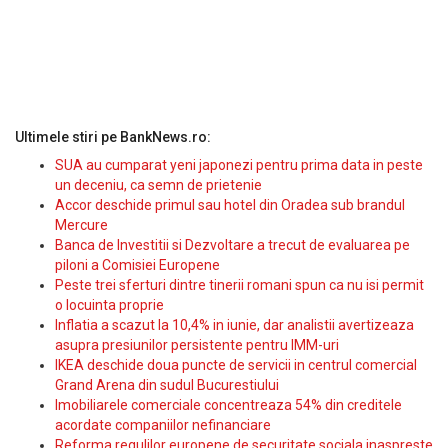
Ultimele stiri pe BankNews.ro:
SUA au cumparat yeni japonezi pentru prima data in peste
un deceniu, ca semn de prietenie
Accor deschide primul sau hotel din Oradea sub brandul
Mercure
Banca de Investitii si Dezvoltare a trecut de evaluarea pe
piloni a Comisiei Europene
Peste trei sferturi dintre tinerii romani spun ca nu isi permit
o locuinta proprie
Inflatia a scazut la 10,4% in iunie, dar analistii avertizeaza
asupra presiunilor persistente pentru IMM-uri
IKEA deschide doua puncte de servicii in centrul comercial
Grand Arena din sudul Bucurestiului
Imobiliarele comerciale concentreaza 54% din creditele
acordate companiilor nefinanciare
Reforma regulilor europene de securitate sociala inaspreste