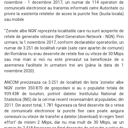
noiembrie - 1 decembrie 2017, un numar de 114 operatori de
comunicatii electronice au transmis informatii catre Autoritate cu
privire la existenta retelelor de acces la puncte fixe (bucla locala)
sau mobile.
"Zonele albe NGN' reprezinta localitatile care nu sunt acoperite de
retele de generatie viitoare (Next Generation Network - NGN). Prin
urmare, la 1 noiembrie 2017, conform declaratiilor operatorilor, un
numar de 3.251 de localitati rurale (sate care apartin de comune)
din România nu erau deservite de retele fixe cu viteze de 30 Mbps
sau mai mari si nici nu este prevazut sa beneficieze de o
asemenea facilitate în urmatorii trei ani (pâna la data de 1
noiembrie 2020).
ANCOM precizeaza ca 3.251 de localitati din lista 'zonelor albe
NGN' contin 350.870 de gospodarii si au o populatie totala de
939.438 de locuitori, potrivit datelor Institutului National de
Statistica (INS) de la cel mai recent recensamânt al populatiei, din
2011. Din acest total, 1.781 figureaza ca fiind deservite de o retea
de comunicatii electronice la puncte fixe care poate asigura
conexiuni cu viteze de transfer a datelor (download) în regim 'best
effort' de minim 2 Mbps, dar nu mai mult de 30 Mbps, iar un