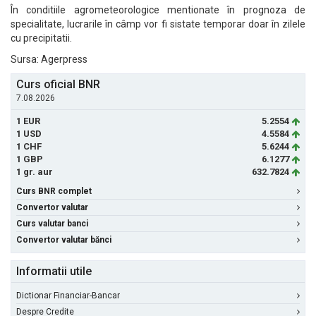
În conditiile agrometeorologice mentionate în prognoza de
specialitate, lucrarile în câmp vor fi sistate temporar doar în zilele
cu precipitatii.
Sursa: Agerpress
Curs oficial BNR
7.08.2026
1 EUR
5.2554
1 USD
4.5584
1 CHF
5.6244
1 GBP
6.1277
1 gr. aur
632.7824
Curs BNR complet
Convertor valutar
Curs valutar banci
Convertor valutar bănci
Informatii utile
Dictionar Financiar-Bancar
Despre Credite