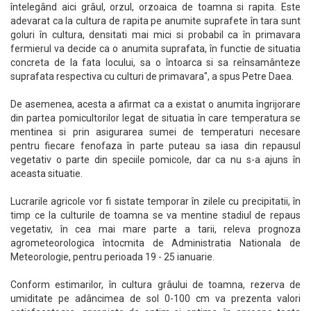
întelegând aici grâul, orzul, orzoaica de toamna si rapita. Este
adevarat ca la cultura de rapita pe anumite suprafete în tara sunt
goluri în cultura, densitati mai mici si probabil ca în primavara
fermierul va decide ca o anumita suprafata, în functie de situatia
concreta de la fata locului, sa o întoarca si sa reînsamânteze
suprafata respectiva cu culturi de primavara", a spus Petre Daea.
De asemenea, acesta a afirmat ca a existat o anumita îngrijorare
din partea pomicultorilor legat de situatia în care temperatura se
mentinea si prin asigurarea sumei de temperaturi necesare
pentru fiecare fenofaza în parte puteau sa iasa din repausul
vegetativ o parte din speciile pomicole, dar ca nu s-a ajuns în
aceasta situatie.
Lucrarile agricole vor fi sistate temporar în zilele cu precipitatii, în
timp ce la culturile de toamna se va mentine stadiul de repaus
vegetativ, în cea mai mare parte a tarii, releva prognoza
agrometeorologica întocmita de Administratia Nationala de
Meteorologie, pentru perioada 19 - 25 ianuarie.
Conform estimarilor, în cultura grâului de toamna, rezerva de
umiditate pe adâncimea de sol 0-100 cm va prezenta valori