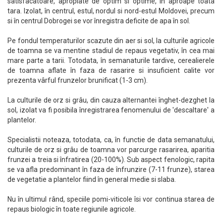
satisfacatoare, apropiate de optim si optime, în aproape toata
tara. Izolat, în centrul, estul, nordul si nord-estul Moldovei, precum
si în centrul Dobrogei se vor înregistra deficite de apa în sol.
Pe fondul temperaturilor scazute din aer si sol, la culturile agricole
de toamna se va mentine stadiul de repaus vegetativ, în cea mai
mare parte a tarii. Totodata, în semanaturile tardive, cerealierele
de toamna aflate în faza de rasarire si insuficient calite vor
prezenta vârful frunzelor brunificat (1-3 cm).
La culturile de orz si grâu, din cauza alternantei înghet-dezghet la
sol, izolat va fi posibila înregistrarea fenomenului de 'descaltare' a
plantelor.
Specialistii noteaza, totodata, ca, în functie de data semanatului,
culturile de orz si grâu de toamna vor parcurge rasarirea, aparitia
frunzei a treia si înfratirea (20-100%). Sub aspect fenologic, rapita
se va afla predominant în faza de înfrunzire (7-11 frunze), starea
de vegetatie a plantelor fiind în general medie si slaba.
Nu în ultimul rând, speciile pomi-viticole îsi vor continua starea de
repaus biologic în toate regiunile agricole.