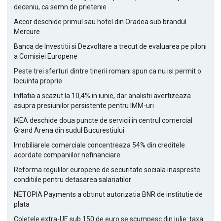
deceniu, ca semn de prietenie
Accor deschide primul sau hotel din Oradea sub brandul
Mercure
Banca de Investitii si Dezvoltare a trecut de evaluarea pe piloni
a Comisiei Europene
Peste trei sferturi dintre tinerii romani spun ca nu isi permit o
locuinta proprie
Inflatia a scazut la 10,4% in iunie, dar analistii avertizeaza
asupra presiunilor persistente pentru IMM-uri
IKEA deschide doua puncte de servicii in centrul comercial
Grand Arena din sudul Bucurestiului
Imobiliarele comerciale concentreaza 54% din creditele
acordate companiilor nefinanciare
Reforma regulilor europene de securitate sociala inaspreste
conditiile pentru detasarea salariatilor
NETOPIA Payments a obtinut autorizatia BNR de institutie de
plata
Coletele extra-UE sub 150 de euro se scumpesc din iulie: taxa