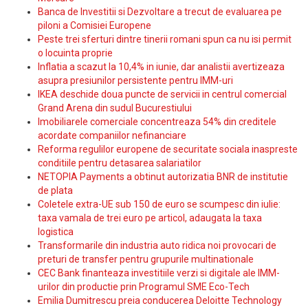
Banca de Investitii si Dezvoltare a trecut de evaluarea pe
piloni a Comisiei Europene
Peste trei sferturi dintre tinerii romani spun ca nu isi permit
o locuinta proprie
Inflatia a scazut la 10,4% in iunie, dar analistii avertizeaza
asupra presiunilor persistente pentru IMM-uri
IKEA deschide doua puncte de servicii in centrul comercial
Grand Arena din sudul Bucurestiului
Imobiliarele comerciale concentreaza 54% din creditele
acordate companiilor nefinanciare
Reforma regulilor europene de securitate sociala inaspreste
conditiile pentru detasarea salariatilor
NETOPIA Payments a obtinut autorizatia BNR de institutie
de plata
Coletele extra-UE sub 150 de euro se scumpesc din iulie:
taxa vamala de trei euro pe articol, adaugata la taxa
logistica
Transformarile din industria auto ridica noi provocari de
preturi de transfer pentru grupurile multinationale
CEC Bank finanteaza investitiile verzi si digitale ale IMM-
urilor din productie prin Programul SME Eco-Tech
Emilia Dumitrescu preia conducerea Deloitte Technology