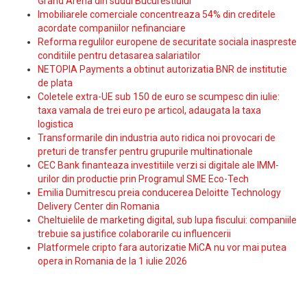
Grand Arena din sudul Bucurestiului
Imobiliarele comerciale concentreaza 54% din creditele
acordate companiilor nefinanciare
Reforma regulilor europene de securitate sociala inaspreste
conditiile pentru detasarea salariatilor
NETOPIA Payments a obtinut autorizatia BNR de institutie
de plata
Coletele extra-UE sub 150 de euro se scumpesc din iulie:
taxa vamala de trei euro pe articol, adaugata la taxa
logistica
Transformarile din industria auto ridica noi provocari de
preturi de transfer pentru grupurile multinationale
CEC Bank finanteaza investitiile verzi si digitale ale IMM-
urilor din productie prin Programul SME Eco-Tech
Emilia Dumitrescu preia conducerea Deloitte Technology
Delivery Center din Romania
Cheltuielile de marketing digital, sub lupa fiscului: companiile
trebuie sa justifice colaborarile cu influencerii
Platformele cripto fara autorizatie MiCA nu vor mai putea
opera in Romania de la 1 iulie 2026