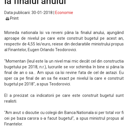
la finalul anului
Data publicarii: 30-01-2018 |
Economie
Print
Moneda nationala îsi va reveni pâna la finalul anului, ajungând
aproape de nivelul pe care este construit bugetul pe acest an,
respectiv de 4,55 lei/euro, reiese din declaratiile ministrului propus
al Finantelor, Eugen Orlando Teodorovici.
"Momentan (leul este la un nivel mai mic decât cel din constructia
bugetului pe 2018, n.r.), lucrurile se vor schimba în bine si pâna la
final de an o sa... Am spus ca îsi revine fata de cel de astazi. Eu
sper ca pe final de an sa fie exact pe nivelul la care e construit
bugetul pe 2018", a spus Teodorovici.
El a precizat ca indicatorii pe care este construit bugetul sunt
realisti.
"Am avut o discutie cu colegii din Banca Nationala si per total vor fi
cei pe baza carora s-a facut bugetul", a spus ministrul propus al
Finantelor.