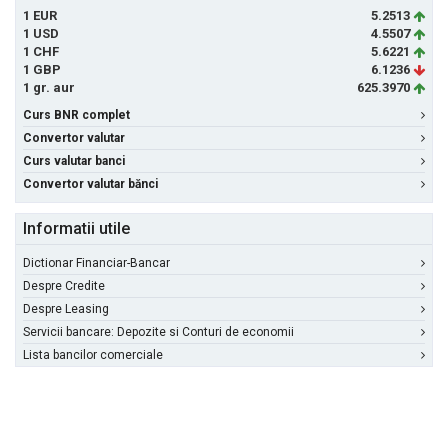
1 EUR
5.2513
1 USD
4.5507
1 CHF
5.6221
1 GBP
6.1236
1 gr. aur
625.3970
Curs BNR complet
Convertor valutar
Curs valutar banci
Convertor valutar bănci
Informatii utile
Dictionar Financiar-Bancar
Despre Credite
Despre Leasing
Servicii bancare: Depozite si Conturi de economii
Lista bancilor comerciale