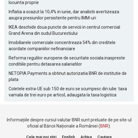
locuinta proprie
Inflatia a scazut la 10,4% in iunie, dar analistii avertizeaza
asupra presiunilor persistente pentru IMM-uri
IKEA deschide doua puncte de servicii in centrul comercial
Grand Arena din sudul Bucurestiului
Imobiliarele comerciale concentreaza 54% din creditele
acordate companiilor nefinanciare
Reforma regulilor europene de securitate sociala inaspreste
conditiile pentru detasarea salariatilor
NETOPIA Payments a obtinut autorizatia BNR de institutie de
plata
Coletele extra-UE sub 150 de euro se scumpesc din iulie: taxa
vamala de trei euro pe articol, adaugata la taxa logistica
Informațiile despre cursul valutar BNR sunt preluate de pe site-ul
oficial al Băncii Naționale a României (
BNR
).
Cele mai noi stiri
English
Arhiva
Cautare