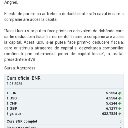
Anghel.
El este de parere ca ar trebui o deductibilitate si în cazul în care o
companie are acces la capital.
"Acest lucru s-ar putea face printr-un echivalent de dobânda care
sa fie deductibila fiscal în momentul în care o companie are acces
la capital. Acest lucru s-ar putea face printr-o deducere fiscala,
care ar stimula atragerea de capital si dezvoltarea companiilor
românesti prin intermediul pietei de capital locale", a aratat
presedintele BVB.
Sursa: Agerpress
Curs oficial BNR
7.08.2026
1 EUR
5.2554
1 USD
4.5584
1 CHF
5.6244
1 GBP
6.1277
1 gr. aur
632.7824
Curs BNR complet