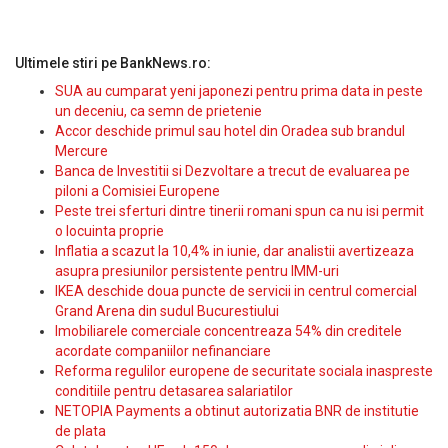
Ultimele stiri pe BankNews.ro:
SUA au cumparat yeni japonezi pentru prima data in peste
un deceniu, ca semn de prietenie
Accor deschide primul sau hotel din Oradea sub brandul
Mercure
Banca de Investitii si Dezvoltare a trecut de evaluarea pe
piloni a Comisiei Europene
Peste trei sferturi dintre tinerii romani spun ca nu isi permit
o locuinta proprie
Inflatia a scazut la 10,4% in iunie, dar analistii avertizeaza
asupra presiunilor persistente pentru IMM-uri
IKEA deschide doua puncte de servicii in centrul comercial
Grand Arena din sudul Bucurestiului
Imobiliarele comerciale concentreaza 54% din creditele
acordate companiilor nefinanciare
Reforma regulilor europene de securitate sociala inaspreste
conditiile pentru detasarea salariatilor
NETOPIA Payments a obtinut autorizatia BNR de institutie
de plata