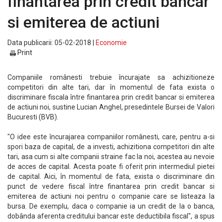
finantarea prin credit bancar
si emiterea de actiuni
Data publicarii: 05-02-2018 |
Economie
Print
Companiile românesti trebuie încurajate sa achizitioneze
competitori din alte tari, dar în momentul de fata exista o
discriminare fiscala între finantarea prin credit bancar si emiterea
de actiuni noi, sustine Lucian Anghel, presedintele Bursei de Valori
Bucuresti (BVB).
"O idee este încurajarea companiilor românesti, care, pentru a-si
spori baza de capital, de a investi, achizitiona competitori din alte
tari, asa cum si alte companii straine fac la noi, acestea au nevoie
de acces de capital. Acesta poate fi oferit prin intermediul pietei
de capital. Aici, în momentul de fata, exista o discriminare din
punct de vedere fiscal între finantarea prin credit bancar si
emiterea de actiuni noi pentru o companie care se listeaza la
bursa. De exemplu, daca o companie ia un credit de la o banca,
dobânda aferenta creditului bancar este deductibila fiscal", a spus