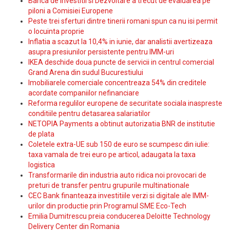
Banca de Investitii si Dezvoltare a trecut de evaluarea pe
piloni a Comisiei Europene
Peste trei sferturi dintre tinerii romani spun ca nu isi permit
o locuinta proprie
Inflatia a scazut la 10,4% in iunie, dar analistii avertizeaza
asupra presiunilor persistente pentru IMM-uri
IKEA deschide doua puncte de servicii in centrul comercial
Grand Arena din sudul Bucurestiului
Imobiliarele comerciale concentreaza 54% din creditele
acordate companiilor nefinanciare
Reforma regulilor europene de securitate sociala inaspreste
conditiile pentru detasarea salariatilor
NETOPIA Payments a obtinut autorizatia BNR de institutie
de plata
Coletele extra-UE sub 150 de euro se scumpesc din iulie:
taxa vamala de trei euro pe articol, adaugata la taxa
logistica
Transformarile din industria auto ridica noi provocari de
preturi de transfer pentru grupurile multinationale
CEC Bank finanteaza investitiile verzi si digitale ale IMM-
urilor din productie prin Programul SME Eco-Tech
Emilia Dumitrescu preia conducerea Deloitte Technology
Delivery Center din Romania