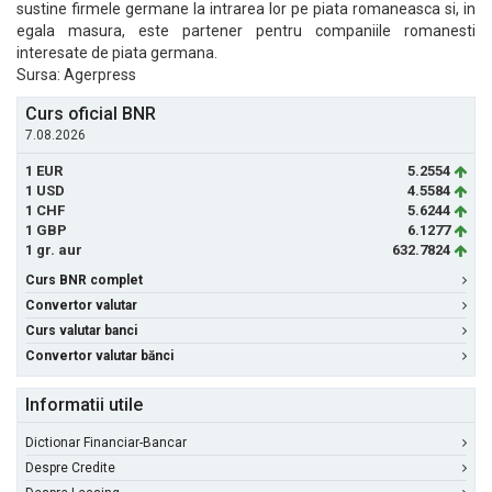
sustine firmele germane la intrarea lor pe piata romaneasca si, in
egala masura, este partener pentru companiile romanesti
interesate de piata germana.
Sursa: Agerpress
Curs oficial BNR
7.08.2026
1 EUR
5.2554
1 USD
4.5584
1 CHF
5.6244
1 GBP
6.1277
1 gr. aur
632.7824
Curs BNR complet
Convertor valutar
Curs valutar banci
Convertor valutar bănci
Informatii utile
Dictionar Financiar-Bancar
Despre Credite