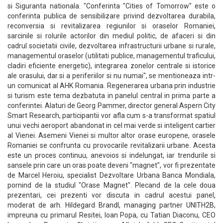
si Siguranta nationala. "Conferinta "Cities of Tomorrow" este o
conferinta publica de sensibilizare privind dezvoltarea durabila,
reconversia si revitalizarea regiunilor si oraselor Romaniei,
sarcinile si rolurile actorilor din mediul politic, de afaceri si din
cadrul societatii civile, dezvoltarea infrastructurii urbane si rurale,
managementul oraselor (utilitati publice, managementul traficului,
cladiri eficiente energetic), integrarea zonelor centrale si istorice
ale orasului, dar si a periferiilor si nu numai", se mentioneaza intr-
un comunicat al AHK Romania. Regenerarea urbana prin industrie
si turism este tema dezbatuta in panelul central in prima parte a
conferintei. Alaturi de Georg Pammer, director general Aspern City
Smart Research, participantii vor afla cum s-a transformat spatiul
unui vechi aeroport abandonat in cel mai verde si inteligent cartier
al Vienei. Asemeni Vienei si multor altor orase europene, orasele
Romaniei se confrunta cu provocarile revitalizarii urbane. Acesta
este un proces continuu, anevoios si indelungat, iar trendurile si
sansele prin care un oras poate deveni "magnet", vor fi prezentate
de Marcel Heroiu, specialist Dezvoltare Urbana Banca Mondiala,
pornind de la studiul "Orase Magnet". Plecand de la cele doua
prezentari, cei prezenti vor discuta in cadrul acestui panel,
moderat de arh. Hildegard Brandl, managing partner UNITH2B,
impreuna cu primarul Resitei, Ioan Popa, cu Tatian Diaconu, CEO