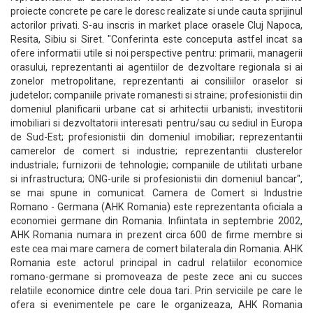
proiecte concrete pe care le doresc realizate si unde cauta sprijinul
actorilor privati. S-au inscris in market place orasele Cluj Napoca,
Resita, Sibiu si Siret. "Conferinta este conceputa astfel incat sa
ofere informatii utile si noi perspective pentru: primarii, managerii
orasului, reprezentanti ai agentiilor de dezvoltare regionala si ai
zonelor metropolitane, reprezentanti ai consiliilor oraselor si
judetelor; companiile private romanesti si straine; profesionistii din
domeniul planificarii urbane cat si arhitectii urbanisti; investitorii
imobiliari si dezvoltatorii interesati pentru/sau cu sediul in Europa
de Sud-Est; profesionistii din domeniul imobiliar; reprezentantii
camerelor de comert si industrie; reprezentantii clusterelor
industriale; furnizorii de tehnologie; companiile de utilitati urbane
si infrastructura; ONG-urile si profesionistii din domeniul bancar",
se mai spune in comunicat. Camera de Comert si Industrie
Romano - Germana (AHK Romania) este reprezentanta oficiala a
economiei germane din Romania. Infiintata in septembrie 2002,
AHK Romania numara in prezent circa 600 de firme membre si
este cea mai mare camera de comert bilaterala din Romania. AHK
Romania este actorul principal in cadrul relatiilor economice
romano-germane si promoveaza de peste zece ani cu succes
relatiile economice dintre cele doua tari. Prin serviciile pe care le
ofera si evenimentele pe care le organizeaza, AHK Romania