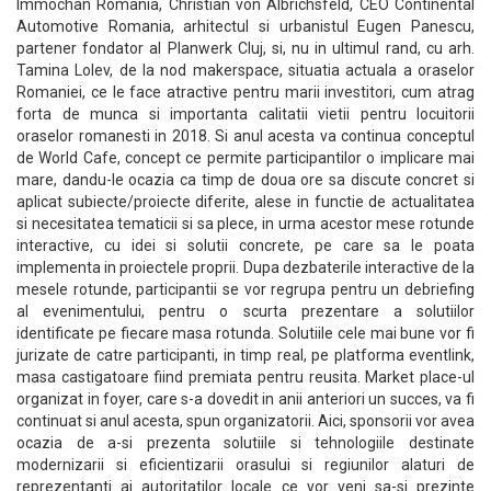
Immochan Romania, Christian von Albrichsfeld, CEO Continental
Automotive Romania, arhitectul si urbanistul Eugen Panescu,
partener fondator al Planwerk Cluj, si, nu in ultimul rand, cu arh.
Tamina Lolev, de la nod makerspace, situatia actuala a oraselor
Romaniei, ce le face atractive pentru marii investitori, cum atrag
forta de munca si importanta calitatii vietii pentru locuitorii
oraselor romanesti in 2018. Si anul acesta va continua conceptul
de World Cafe, concept ce permite participantilor o implicare mai
mare, dandu-le ocazia ca timp de doua ore sa discute concret si
aplicat subiecte/proiecte diferite, alese in functie de actualitatea
si necesitatea tematicii si sa plece, in urma acestor mese rotunde
interactive, cu idei si solutii concrete, pe care sa le poata
implementa in proiectele proprii. Dupa dezbaterile interactive de la
mesele rotunde, participantii se vor regrupa pentru un debriefing
al evenimentului, pentru o scurta prezentare a solutiilor
identificate pe fiecare masa rotunda. Solutiile cele mai bune vor fi
jurizate de catre participanti, in timp real, pe platforma eventlink,
masa castigatoare fiind premiata pentru reusita. Market place-ul
organizat in foyer, care s-a dovedit in anii anteriori un succes, va fi
continuat si anul acesta, spun organizatorii. Aici, sponsorii vor avea
ocazia de a-si prezenta solutiile si tehnologiile destinate
modernizarii si eficientizarii orasului si regiunilor alaturi de
reprezentanti ai autoritatilor locale ce vor veni sa-si prezinte