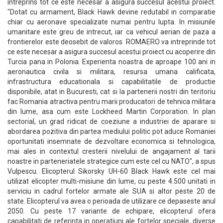
intreprins tot ce este necesar a asigura succesul acestui proiect.
"Dotat cu armament, Black Hawk devine redutabil in comparatie
chiar cu aeronave specializate numai pentru lupta. In misiunile
umanitare este greu de intrecut, iar ca vehicul aerian de paza a
frontierelor este deosebit de valoros. ROMAERO va intreprinde tot
ce este necesar a asigura succesul acestui proiect cu acoperire din
Turcia pana in Polonia. Experienta noastra de aproape 100 ani in
aeronautica civila si militara, resursa umana calificata,
infrastructura educationala si capabilitatile de productie
disponibile, atat in Bucuresti, cat si la partenerii nostri din teritoriu
fac Romania atractiva pentru marii producatori de tehnica militara
din lume, asa cum este Lockheed Martin Corporation. In plan
sectorial, un grad ridicat de coeziune a industriei de aparare si
abordarea pozitiva din partea mediului politic pot aduce Romaniei
oportunitati insemnate de dezvoltare economica si tehnologica,
mai ales in contextul cresterii nivelului de angajament al tarii
noastre in parteneriatele strategice cum este cel cu NATO", a spus
Vulpescu. Elicopterul Sikorsky UH-60 Black Hawk este cel mai
utilizat elicopter multi-misiune din lume, cu peste 4.500 unitati in
serviciu in cadrul fortelor armate ale SUA si altor peste 20 de
state. Elicopterul va avea o perioada de utilizare ce depaseste anul
2050. Cu peste 17 variante de echipare, elicopterul ofera
capabilitati de referinta in operatiuni ale fortelor speciale, diverse