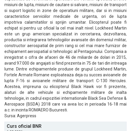
misiuni de lupta, misiuni de cautare si salvare, misiuni de transport
si suport logistic in zone de operatiuni militare, dar si in misiuni
caracteristice serviciilor medicale de urgenta, ori de lupta
impotriva calamitatilor si sprijin umanitar. Elicopterul poate fi
echipat si pentru uz oficial la cel mai inalt nivel. Lockheed Martin
este un grup american specializat in cercetarea, dezvoltarea,
productia si integrarea tehnologiilor avansate din domeniul militar,
constructor aerospatial de prim rang si cel mai mare furnizor de
echipament aerospatial si tehnologic al Pentagonului. Compania a
inregistrat o cifra de afaceri de 46 de miliarde de dolari in 2015,
avand 97.000 de angajati si fiind prezenta in 75 de tari din intreaga
lume. Dintre echipamentele produse de grupul Lockheed Martin,
Fortele Armate Romane exploateaza deja cu succes avioanele de
lupta F-16 si avioanele militare de transport C-130 Hercules.
Acestea, impreuna cu elicopterul Black Hawk vor fi prezente,
alaturi de alte vehicule si echipamente militare de inalta
tehnologie, in cadrul expozitiei internationale Black Sea Defense &
Aerospace (BSDA) 2018 care va avea loc in perioada 16-18 mai
a.c. in incinta ROMAERO Bucuresti.
Sursa: Agerpress
Curs oficial BNR