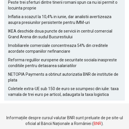
Peste trei sferturi dintre tinerii romani spun ca nu isi permit o
locuinta proprie
Inflatia a scazut la 10,4% in iunie, dar analistii avertizeaza
asupra presiunilor persistente pentru IMM-uri
IKEA deschide doua puncte de servicii in centrul comercial
Grand Arena din sudul Bucurestiului
Imobiliarele comerciale concentreaza 54% din creditele
acordate companiilor nefinanciare
Reforma regulilor europene de securitate sociala inaspreste
conditiile pentru detasarea salariatilor
NETOPIA Payments a obtinut autorizatia BNR de institutie de
plata
Coletele extra-UE sub 150 de euro se scumpesc din iulie: taxa
vamala de trei euro pe articol, adaugata la taxa logistica
Informațiile despre cursul valutar BNR sunt preluate de pe site-ul
oficial al Băncii Naționale a României (
BNR
).