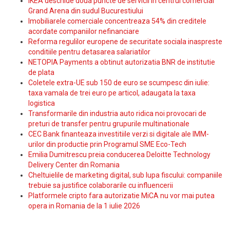
IKEA deschide doua puncte de servicii in centrul comercial
Grand Arena din sudul Bucurestiului
Imobiliarele comerciale concentreaza 54% din creditele
acordate companiilor nefinanciare
Reforma regulilor europene de securitate sociala inaspreste
conditiile pentru detasarea salariatilor
NETOPIA Payments a obtinut autorizatia BNR de institutie
de plata
Coletele extra-UE sub 150 de euro se scumpesc din iulie:
taxa vamala de trei euro pe articol, adaugata la taxa
logistica
Transformarile din industria auto ridica noi provocari de
preturi de transfer pentru grupurile multinationale
CEC Bank finanteaza investitiile verzi si digitale ale IMM-
urilor din productie prin Programul SME Eco-Tech
Emilia Dumitrescu preia conducerea Deloitte Technology
Delivery Center din Romania
Cheltuielile de marketing digital, sub lupa fiscului: companiile
trebuie sa justifice colaborarile cu influencerii
Platformele cripto fara autorizatie MiCA nu vor mai putea
opera in Romania de la 1 iulie 2026