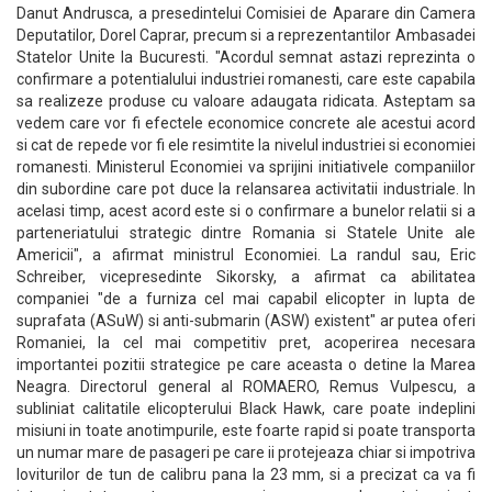
Danut Andrusca, a presedintelui Comisiei de Aparare din Camera
Deputatilor, Dorel Caprar, precum si a reprezentantilor Ambasadei
Statelor Unite la Bucuresti. "Acordul semnat astazi reprezinta o
confirmare a potentialului industriei romanesti, care este capabila
sa realizeze produse cu valoare adaugata ridicata. Asteptam sa
vedem care vor fi efectele economice concrete ale acestui acord
si cat de repede vor fi ele resimtite la nivelul industriei si economiei
romanesti. Ministerul Economiei va sprijini initiativele companiilor
din subordine care pot duce la relansarea activitatii industriale. In
acelasi timp, acest acord este si o confirmare a bunelor relatii si a
parteneriatului strategic dintre Romania si Statele Unite ale
Americii", a afirmat ministrul Economiei. La randul sau, Eric
Schreiber, vicepresedinte Sikorsky, a afirmat ca abilitatea
companiei "de a furniza cel mai capabil elicopter in lupta de
suprafata (ASuW) si anti-submarin (ASW) existent" ar putea oferi
Romaniei, la cel mai competitiv pret, acoperirea necesara
importantei pozitii strategice pe care aceasta o detine la Marea
Neagra. Directorul general al ROMAERO, Remus Vulpescu, a
subliniat calitatile elicopterului Black Hawk, care poate indeplini
misiuni in toate anotimpurile, este foarte rapid si poate transporta
un numar mare de pasageri pe care ii protejeaza chiar si impotriva
loviturilor de tun de calibru pana la 23 mm, si a precizat ca va fi