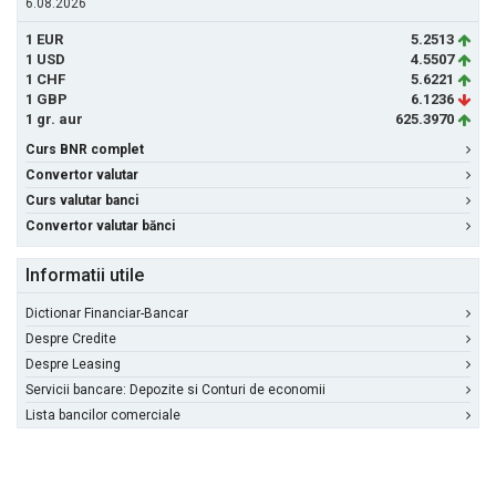
6.08.2026
1 EUR
5.2513
1 USD
4.5507
1 CHF
5.6221
1 GBP
6.1236
1 gr. aur
625.3970
Curs BNR complet
Convertor valutar
Curs valutar banci
Convertor valutar bănci
Informatii utile
Dictionar Financiar-Bancar
Despre Credite
Despre Leasing
Servicii bancare: Depozite si Conturi de economii
Lista bancilor comerciale